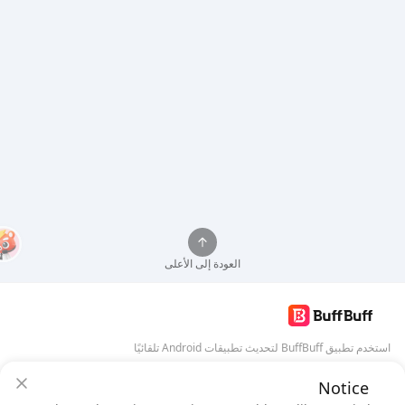
العودة إلى الأعلى
استخدم تطبيق BuffBuff لتحديث تطبيقات Android تلقائيًا
Notice
تنزيل BuffBuff
ضمان أمان BuffBuff