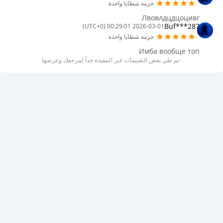
حزمة شظايا واحدة
Лвовлдцдцоцивг
Buf***287
2026-03-01 00:29:01 (UTC+0)
حزمة شظايا واحدة
Имба вообще топ
-تم طي بعض التقييمات غير المفيدة جداً لمرجعك وعرضها