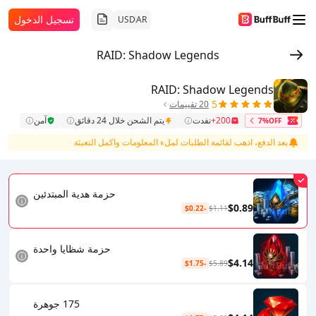
تسجيل الدخول
USD
AR
RAID: Shadow Legends
RAID: Shadow Legends
5
20 تقييمات
200+
نفدت
يتم الشحن خلال 24 دقائق
آمن
7%OFF
بعد الدفع، اذهب لقائمة الطلبات لملء المعلومات واكمل التعبئة
حزمة هدية المبتدئين
$0.89
-$0.22
$1.11
حزمة شظايا واحدة
$4.14
-$1.75
$5.89
175 جوهرة