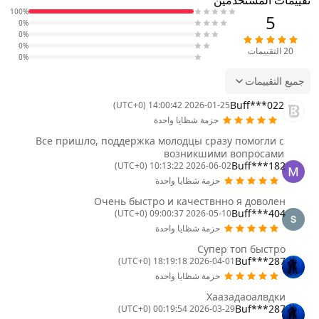
100%
5
0%
0%
0%
20
التقييمات
0%
جميع التقييمات
Buff***022
2026-01-25 14:00:42 (UTC+0)
حزمة شظايا واحدة
Все пришло, поддержка молодцы сразу помогли с
возникшими вопросами
Buff***182
2026-06-02 10:13:22 (UTC+0)
حزمة شظايا واحدة
Очень быстро и качествнно я доволен
Buff***404
2026-05-10 09:00:37 (UTC+0)
حزمة شظايا واحدة
Супер топ быстро
Buf***287
2026-04-01 18:19:18 (UTC+0)
حزمة شظايا واحدة
Хаазадаоалвдки
Buf***287
2026-03-29 00:19:54 (UTC+0)