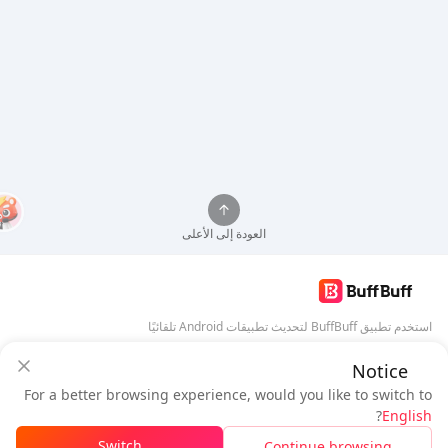
العودة إلى الأعلى
استخدم تطبيق BuffBuff لتحديث تطبيقات Android تلقائيًا
Notice
تنزيل BuffBuff
ضمان أمان BuffBuff
For a better browsing experience, would you like to switch to
سجل دخول
للحصول على
50 نقطة (0.50 دولار)
تابعنا
?
English
$0.89
المستحق
Switch
Continue browsing