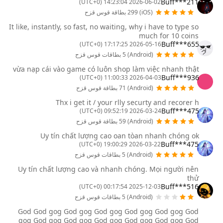
Buff***211
2026-06-02 14:23:04 (UTC+0)
(iOS) 299 بطاقة قوس قزح
It like, instantly, so fast, no waiting, why i have to type so
much for 10 coins
Buff***655
2026-05-16 17:17:25 (UTC+0)
(Android) 5 بطاقات قوس قزح
vừa nạp cái vào game có luôn shop làm việc nhanh thật
Buff***936
2026-04-03 11:00:33 (UTC+0)
(Android) 71 بطاقة قوس قزح
Thx i get it / your rlly securty and recorer h
Buff***475
2026-03-24 09:52:19 (UTC+0)
(Android) 59 بطاقة قوس قزح
Uy tín chất lượng cao oan tòan nhanh chóng ok
Buff***475
2026-03-22 19:00:29 (UTC+0)
(Android) 5 بطاقات قوس قزح
Uy tín chất lượng cao và nhanh chóng. Mọi người nên
thử
Buff***516
2025-12-03 00:17:54 (UTC+0)
(Android) 5 بطاقات قوس قزح
God God gog God gog God gog God gog God gog God
gog God gog God gog God gog God gog God gog God