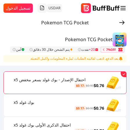
تسجيل الدخول
USD
AR
Pokemon TCG Pocket
Pokemon TCG Pocket
20+
نفدت
يتم الشحن خلال 30 دقائق
آمن
7%OFF
بعد الدفع، اذهب لقائمة الطلبات لملء المعلومات واكمل التعبئة
احتفال الإصدار - بوك غولد بسعر مخفض x5
$0.76
-$0.17
$0.93
بوك غولد x5
$0.76
-$0.17
$0.93
احتفال الذكرى الأولى بوك غولد x5