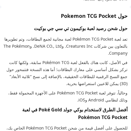
حول Pokemon TCG Pocket
حول شحن رصيد لعبة بوكيمون تي سي جي بوكيت
تعد لعبة Pokémon TCG Pocket لعبة مجانية لجمع البطاقات، وتم تطويرها
بالتعاون بين شركات Creatures Inc. وDeNA CO., Ltd. وThe Pokémon
Company.
في الأصل، كانت هناك بالفعل لعبة Pokémon TCG سابقة، ولكنها كانت
تركز بشكل أساسي على معارك البطاقات؛ أما هذه النسخة فتتمحور حول
جمع النسخ الرقمية للبطاقات الحقيقية، بالإضافة إلى نسخ “ثلاثية الأبعاد”
(3D) يمكن للاعبين استعراضها بحرية.
وحالياً، تتوفر لعبة Pokémon TCG Pocket على الأجهزة المحمولة فقط،
وذلك لنظامي Android وiOS.
أفضل الطرق لاستخدام بوكي جولد Poké Gold في لعبة
Pokémon TCG Pocket
للحصول على أفضل قيمة من شحن Pokémon TCG Pocket الخاص بك،