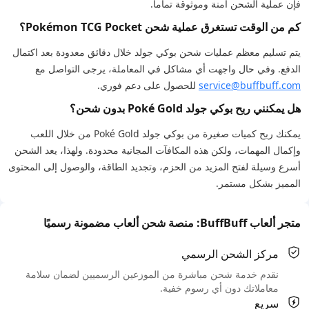
فإن عملية الشحن آمنة وموثوقة تماماً.
كم من الوقت تستغرق عملية شحن Pokémon TCG Pocket؟
يتم تسليم معظم عمليات شحن بوكي جولد خلال دقائق معدودة بعد اكتمال
الدفع. وفي حال واجهت أي مشاكل في المعاملة، يرجى التواصل مع
service@buffbuff.com
للحصول على دعم فوري.
هل يمكنني ربح بوكي جولد Poké Gold بدون شحن؟
يمكنك ربح كميات صغيرة من بوكي جولد Poké Gold من خلال اللعب
وإكمال المهمات، ولكن هذه المكافآت المجانية محدودة. ولهذا، يعد الشحن
أسرع وسيلة لفتح المزيد من الحزم، وتجديد الطاقة، والوصول إلى المحتوى
المميز بشكل مستمر.
متجر ألعاب BuffBuff: منصة شحن ألعاب مضمونة رسميًا
مركز الشحن الرسمي
نقدم خدمة شحن مباشرة من الموزعين الرسميين لضمان سلامة
معاملاتك دون أي رسوم خفية.
سريع