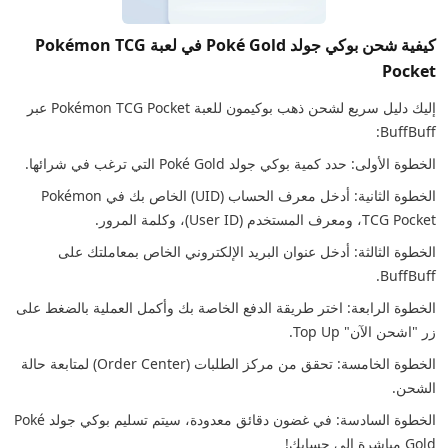
كيفية شحن بوكي جولد Poké Gold في لعبة Pokémon TCG
Pocket
إليك دليل سريع لشحن ذهب بوكيمون للعبة Pokémon TCG Pocket عبر
BuffBuff:
الخطوة الأولى: حدد كمية بوكي جولد Poké Gold التي ترغب في شرائها.
الخطوة الثانية: أدخل معرف الحساب (UID) الخاص بك في Pokémon
TCG Pocket، ومعرف المستخدم (User ID)، وكلمة المرور.
الخطوة الثالثة: أدخل عنوان البريد الإلكتروني الخاص بمعاملتك على
BuffBuff.
الخطوة الرابعة: اختر طريقة الدفع الخاصة بك وأكمل العملية بالضغط على
زر "اشحن الآن" Top Up.
الخطوة الخامسة: تحقق من مركز الطلبات (Order Center) لمتابعة حالة
الشحن.
الخطوة السادسة: في غضون دقائق معدودة، سيتم تسليم بوكي جولد Poké
Gold مباشرة إلى حسابك!