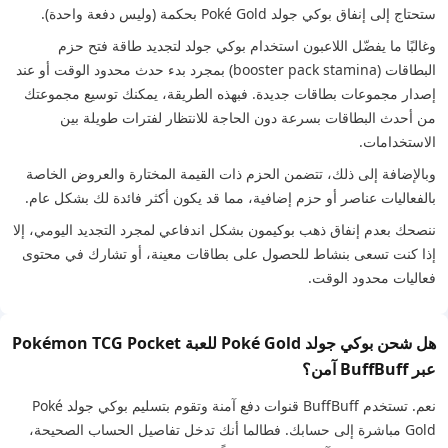
ستحتاج إلى إنفاق بوكي جولد Poké Gold بحكمة (وليس دفعة واحدة).
وغالبًا ما يفضّل اللاعبون استخدام بوكي جولد لتجديد طاقة فتح حزم
البطاقات (booster pack stamina) بمجرد بدء حدث محدود الوقت أو عند
إصدار مجموعات بطاقات جديدة. فبهذه الطريقة، يمكنك توسيع مجموعتك
من أحدث البطاقات بسرعة دون الحاجة للانتظار لفترات طويلة بين
الاستخدامات.
وبالإضافة إلى ذلك، تتضمن الحزم ذات القيمة المختارة والعروض الخاصة
بالفعاليات عناصر أو حزم إضافية، مما قد يكون أكثر فائدة لك بشكل عام.
ننصحك بعدم إنفاق ذهب بوكيمون بشكل اندفاعي لمجرد التجديد اليومي، إلا
إذا كنت تسعى بنشاط للحصول على بطاقات معينة، أو تشارك في محتوى
فعاليات محدود الوقت.
هل شحن بوكي جولد Poké Gold للعبة Pokémon TCG Pocket
عبر BuffBuff آمن؟
نعم. تستخدم BuffBuff قنوات دفع آمنة وتقوم بتسليم بوكي جولد Poké
Gold مباشرة إلى حسابك. فطالما أنك تدخل تفاصيل الحساب الصحيحة،