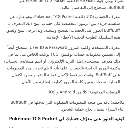
لشراء بوكي جولد Poké Gold للعبة Pokémon TCG Pocket عبر
BuffBuff، ستحتاج إلى التفاصيل التالية:
معرف الحساب (UID) للعبة Pokémon TCG Pocket: وهو عبارة عن
سلسلة فريدة من الرموز المخصصة لكل حساب. يتيح ذلك المعرف لـ
BuffBuff العثور على الحساب الصحيح وشحنه، ولذا يرجى نسخ ولصق
هذه السلسلة الطويلة لتجنب الأخطاء الإملائية.
معرف المستخدم وكلمة المرور User ID & Password: ستحتاج أيضاً
إلى تضمين معلومات حساب بوكيمون TCG بوكيت الخاص بك، بما في
ذلك معرف المستخدم (مثل البريد الإلكتروني أو اسم مستخدم الحساب)
وكلمة المرور الخاصة بالحساب. علمًا بأنه لا يتم تخزين هذه المعلومات
على BuffBuff، وتُستخدم فقط لإكمال عملية الدفع. وبمجرد اكتمال
العملية، ننصحك بتغيير كلمة المرور كطبقة إضافية من الأمان.
المنصات المدعومة: كلاً من Android و iOS.
ملاحظة: تأكد من صحة المعلومات المطلوبة التي تدخلها في BuffBuff
أثناء الشراء لضمان نجاح عملية الشحن.
كيفية العثور على معرّف حسابك في Pokémon TCG Pocket