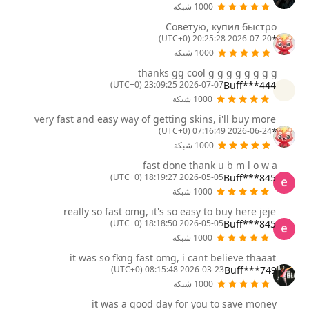
1000 شبكة
Советую, купил быстро
*
2026-07-20 20:25:28 (UTC+0)
1000 شبكة
thanks gg cool g g g g g g g g
Buff***444
2026-07-07 23:09:25 (UTC+0)
1000 شبكة
very fast and easy way of getting skins, i'll buy more
*
2026-06-24 07:16:49 (UTC+0)
1000 شبكة
fast done thank u b m l o w a
Buff***845
2026-05-05 18:19:27 (UTC+0)
1000 شبكة
really so fast omg, it's so easy to buy here jeje
Buff***845
2026-05-05 18:18:50 (UTC+0)
1000 شبكة
it was so fkng fast omg, i cant believe thaaat
Buff***749
2026-03-23 08:15:48 (UTC+0)
1000 شبكة
it was a good day for you to save money