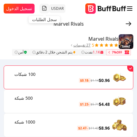
تسجيل الدخول
USD
AR
سجل الطلبات
Marvel Rivals
Marvel Rivals
5
27 تقييمات
1.1K
نفدت
يتم الشحن خلال 2 دقائق
آمن
7%OFF
100 شبكات
$0.96
-$0.18
$1.14
500 شبكة
$4.48
-$1.23
$5.71
1000 شبكة
$8.96
-$2.47
$11.43