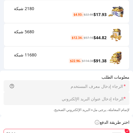
2180 شبكة
$17.93
-$4.93
$22.86
5680 شبكة
$44.82
-$12.34
$57.16
11680 شبكة
$91.38
-$22.96
$114.34
معلومات الطلب
*
*
لإتمام المعاملة، يرجى ملء البريد الإلكتروني الصحيح.
اختر طريقة الدفع