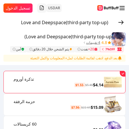
تسجيل الدخول
USD
AR
Love and Deepspace(third-party top-up)
Love and Deepspace(third-party top-up)
4.8
4 تقييمات
20+
نفدت
يتم الشحن خلال 20 دقائق
آمن
7%OFF
بعد الدفع، اذهب لقائمة الطلبات لملء المعلومات واكمل التعبئة
تذكرة أوروم
$4.14
-$1.32
$5.46
حزمة الرفقة
$15.09
-$7.56
$22.65
60 كريستالات