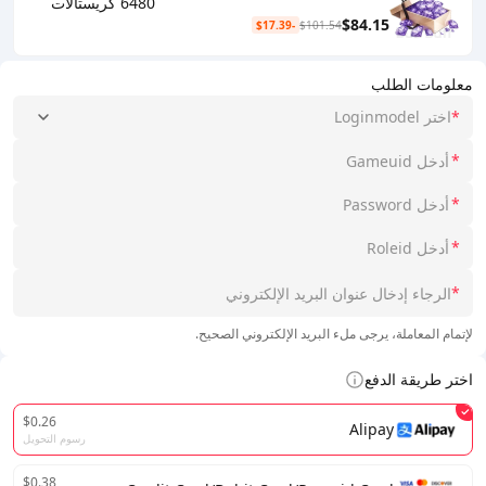
6480 كريستالات
$84.15
-$17.39
$101.54
معلومات الطلب
*
اختر Loginmodel
*
*
*
*
لإتمام المعاملة، يرجى ملء البريد الإلكتروني الصحيح.
اختر طريقة الدفع
$0.26
Alipay
رسوم التحويل
$0.38