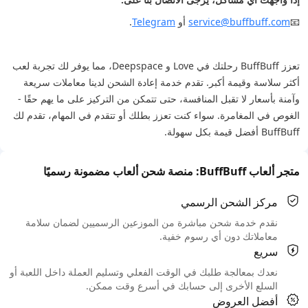
📧
service@buffbuff.com
أو
Telegram
.
تعزز BuffBuff رحلتك في Love و Deepspace، مما يوفر لك تجربة لعب
أكثر سلاسة وقيمة أكبر. تقدم خدمة إعادة الشحن لدينا معاملات سريعة
وآمنة بأسعار لا تقبل المنافسة، حتى تتمكن من التركيز على ما يهم حقًا -
الغوص في المغامرة. سواء كنت تعزز بطلك أو تتقدم في المهام، تقدم لك
BuffBuff أفضل قيمة بكل سهولة.
متجر ألعاب BuffBuff: منصة شحن ألعاب مضمونة رسميًا
مركز الشحن الرسمي
نقدم خدمة شحن مباشرة من الموزعين الرسميين لضمان سلامة
معاملاتك دون أي رسوم خفية.
سريع
نعدك بمعالجة طلبك في الوقت الفعلي وتسليم العملة داخل اللعبة أو
السلع الأخرى إلى حسابك في أسرع وقت ممكن.
أفضل العروض