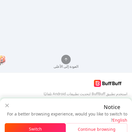
العودة إلى الأعلى
استخدم تطبيق BuffBuff لتحديث تطبيقات Android تلقائيًا
ضمان أمان BuffBuff
Notice
تنزيل BuffBuff
For a better browsing experience, would you like to switch to
$4.71
$4.4
تابعنا
?
English
مستخدم جديد: خصم
$0.31
المستحق
Switch
Continue browsing
تسجيل الدخول للحصول على الخصم