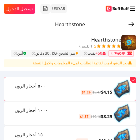
تسجيل الدخول
USD
AR
Hearthstone
Hearthstone
5
1 تقييم
50+
نفدت
يتم الشحن خلال 30 دقائق
آمن
7%OFF
بعد الدفع، اذهب لقائمة الطلبات لملء المعلومات واكمل التعبئة
٥٠٠ أحجار الرون
$4.15
-$1.32
$5.47
١٠٠٠ أحجار الرون
$8.29
-$1.87
$10.16
١٥٠٠ أحجار الرون