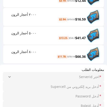
$12.44
-$3.19
$15.63
٢٠٠٠ أحجار الرون
$16.59
-$2.94
$19.53
٥٠٠٠ أحجار الرون
$41.47
-$13.23
$54.7
٨٠٠٠ أحجار الرون
$66.36
-$11.78
$78.14
معلومات الطلب
*
اختر Serverid
*
*
*