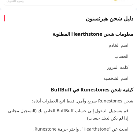
رسوم التحويل
دليل شحن هيرثستون
معلومات شحن Hearthstone المطلوبة
اسم الخادم
الحساب
كلمة المرور
اسم الشخصية
كيفية شحن Runestones في BuffBuff
شحن Runestones سريع وآمن. فقط اتبع الخطوات أدناه:
قم بتسجيل الدخول إلى حساب BuffBuff الخاص بك (التسجيل مجاني
إذا لم يكن لديك حساب)
ابحث عن "Hearthstone"، واختر حزمة Runestone.