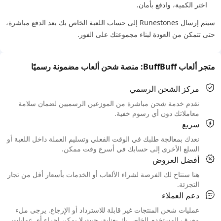
اختر الكمية، وادفع بأمان.
سيتم إرسال Runestones إلى حساب اللعبة الخاص بك بعد الدفع مباشرة،
حتى تتمكن من العودة لبناء مجموعتك على الفور.
متجر ألعاب BuffBuff: منصة شحن ألعاب مضمونة رسميًا
مركز الشحن الرسمي
نقدم خدمة شحن مباشرة من الموزعين الرسميين لضمان سلامة
معاملاتك دون أي رسوم خفية.
سريع
نعدك بمعالجة طلبك في الوقت الفعلي وتسليم العملة داخل اللعبة أو
السلع الأخرى إلى حسابك في أسرع وقت ممكن.
أفضل العروض
هنا ستتاح لك الفرصة لشراء الألعاب أو الخدمات بأسعار أقل من تجار
التجزئة.
دعم العملاء
عمليات شحن المنتجات غير قابلة للاسترداد أو الإرجاع. يرجى ملء
معرف المستخدم الخاص بك بعناية، حيث لا يمكن إجراء أي عمليات