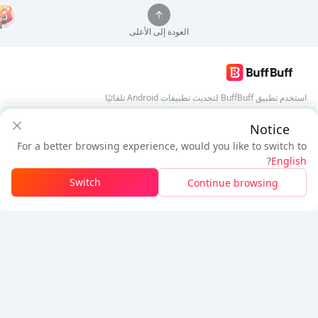
العودة إلى الأعلى
استخدم تطبيق BuffBuff لتحديث تطبيقات Android تلقائيًا
ضمان أمان BuffBuff
Notice
تنزيل BuffBuff
For a better browsing experience, would you like to switch to
$4.72
$4.41
تابعنا
?
English
مستخدم جديد: خصم
$0.31
المستحق
Switch
Continue browsing
تسجيل الدخول للحصول على الخصم
5% OFF
5% OFF
شركة
مصدر
معلومات عنا
طريقة الدفع
الأمان
مساعدة
Hot Selling
Arena Breakout: Infinite (PC Verison)