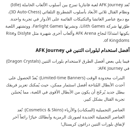
تُعد AFK Journey لعبة فانتازيا تمزج بين أسلوب الألعاب الخاملة (Idle)
ونظام القتال ثلاثي الأبعاد بأسلوب الشطرنج التلقائي (3D Auto-Chess)،
مع دمج عناصر الغاتشا والتكتيكات القائمة على الأدوار في تجربة واحدة.
طوّرتها شركة Lilith Games، ونشرتها Farlight Games، ووتشتهر اللعبة
بكونها امتدادًا لنجاح AFK Arena وألعاب أخرى شهيرة مثل Dislyte وRise
of Kingdoms.
أفضل استخدام لبلورات التنين في AFK Journey
فيما يلي بعض أفضل الطرق لاستخدام بلورات التنين (Dragon Crystals)
في AFK Journey:
البنرات محدودة الوقت (Limited-time Banners): يُعدّ الحصول على
أحدث الأبطال المُتاحة أفضل استثمار ممكن، حيث يُمكنك تعزيز فريقك
ببطل جديد يُرجّح أن يكون من الأبطال الأقوى في اللعبة، مما يُحسّن
تجربة القتال بشكل كبير.
العناصر التجميلية (السكنات) والأزياء (Cosmetics & Skins): تُعد
العناصر التجميلية الجديدة لصورتك الرمزية وأبطالك خيارًا رائعاً آخر
لإنفاق بلورات التنين دراغون كريستال!