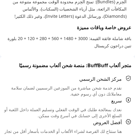
الحِزم (Bundles): تمنح الحِزم محدودة الوقت مجموعة متنوعة من
المكافآت الرائعة، مثل أزياء الشخصيات (السكنات)، والألماس
(Diamonds)، ورسائل الدعوة (Invite Letters)، وغير ذلك الكثير!
عروض خاصة وباقات مميزة
باقة شاملة فائقة القيمة: 3000 + 1480 + 560 + 280 + 120 + 20 بلورة
تنين دراجون كريستال
متجر ألعاب BuffBuff: منصة شحن ألعاب مضمونة رسميًا
مركز الشحن الرسمي
نقدم خدمة شحن مباشرة من الموزعين الرسميين لضمان سلامة
معاملاتك دون أي رسوم خفية.
سريع
نعدك بمعالجة طلبك في الوقت الفعلي وتسليم العملة داخل اللعبة أو
السلع الأخرى إلى حسابك في أسرع وقت ممكن.
أفضل العروض
هنا ستتاح لك الفرصة لشراء الألعاب أو الخدمات بأسعار أقل من تجار