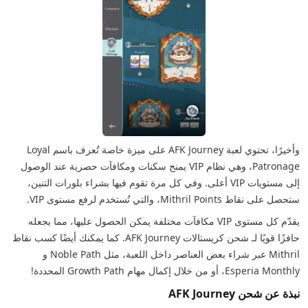
وأخيرًا، تحتوي لعبة AFK Journey على ميزة خاصة تُعرف باسم Loyal
Patronage، وهي نظام VIP يمنح سكنات ومكافآت حصرية عند الوصول
إلى مستويات VIP أعلى. وفي كل مرة تقوم فيها بشراء بلورات التنين،
ستحصل على نقاط Mithril Points، والتي تُستخدم لرفع مستوى VIP.
يقدّم كل مستوى VIP مكافآت مختلفة يمكن الحصول عليها، مما يجعله
حافزًا قويًا لـ شحن كريستالات AFK Journey. كما يمكنك أيضًا كسب نقاط
Mithril عبر شراء بعض العناصر داخل اللعبة، مثل Noble Path و
Esperia Monthly، أو من خلال إكمال مهام Growth Path المحددة!
نبذة عن شحن AFK Journey