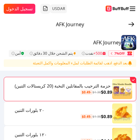
تسجيل الدخول
USD
AR
AFK Journey
AFK Journey
500+
نفدت
يتم الشحن خلال 30 دقائق
آمن
7%OFF
بعد الدفع، اذهب لقائمة الطلبات لملء المعلومات واكمل التعبئة
حزمة الترحيب بالمقاتلين النخبة (20 كريستالات التنين)
$0.89
-$0.49
$1.38
٢٠ بلورات التنين
$0.89
-$0.49
$1.38
١٢٠ بلورات التنين