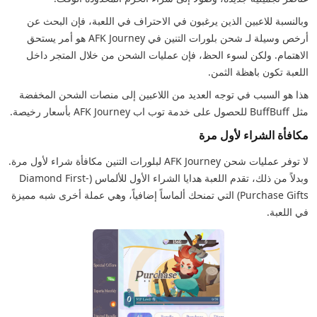
وبالنسبة للاعبين الذين يرغبون في الاحتراف في اللعبة، فإن البحث عن
أرخص وسيلة لـ شحن بلورات التنين في AFK Journey هو أمر يستحق
الاهتمام. ولكن لسوء الحظ، فإن عمليات الشحن من خلال المتجر داخل
اللعبة تكون باهظة الثمن.
هذا هو السبب في توجه العديد من اللاعبين إلى منصات الشحن المخفضة
مثل BuffBuff للحصول على خدمة توب اب AFK Journey بأسعار رخيصة.
مكافأة الشراء لأول مرة
لا توفر عمليات شحن AFK Journey لبلورات التنين مكافأة شراء لأول مرة.
وبدلاً من ذلك، تقدم اللعبة هدايا الشراء الأول للألماس (Diamond First-
Purchase Gifts) التي تمنحك ألماساً إضافياً، وهي عملة أخرى شبه مميزة
في اللعبة.