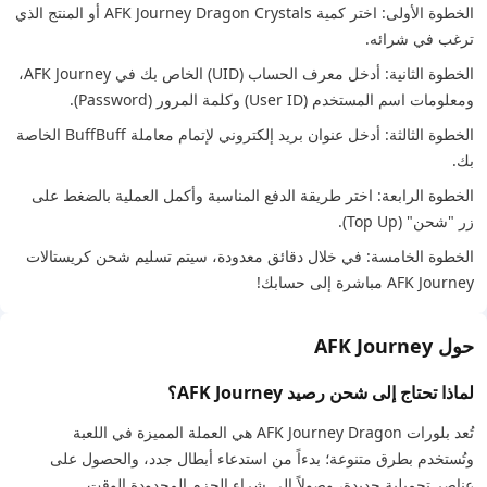
الخطوة الأولى: اختر كمية AFK Journey Dragon Crystals أو المنتج الذي
ترغب في شرائه.
الخطوة الثانية: أدخل معرف الحساب (UID) الخاص بك في AFK Journey،
ومعلومات اسم المستخدم (User ID) وكلمة المرور (Password).
الخطوة الثالثة: أدخل عنوان بريد إلكتروني لإتمام معاملة BuffBuff الخاصة
بك.
الخطوة الرابعة: اختر طريقة الدفع المناسبة وأكمل العملية بالضغط على
زر "شحن" (Top Up).
الخطوة الخامسة: في خلال دقائق معدودة، سيتم تسليم شحن كريستالات
AFK Journey مباشرة إلى حسابك!
حول AFK Journey
لماذا تحتاج إلى شحن رصيد AFK Journey؟
تُعد بلورات AFK Journey Dragon هي العملة المميزة في اللعبة
وتُستخدم بطرق متنوعة؛ بدءاً من استدعاء أبطال جدد، والحصول على
عناصر تجميلية جديدة، وصولاً إلى شراء الحزم المحدودة الوقت.