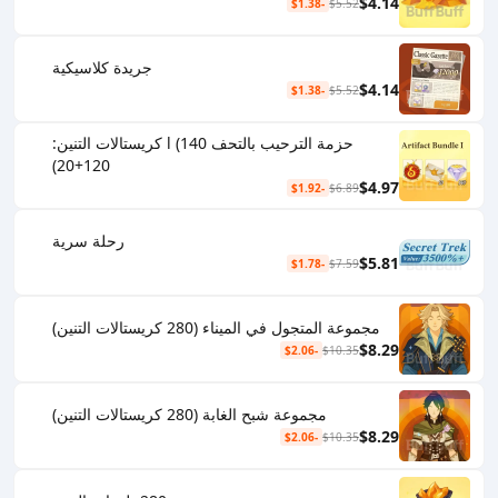
$4.14
-$1.38
$5.52
جريدة كلاسيكية
$4.14
-$1.38
$5.52
حزمة الترحيب بالتحف l (140 كريستالات التنين:
120+20)
$4.97
-$1.92
$6.89
رحلة سرية
$5.81
-$1.78
$7.59
مجموعة المتجول في الميناء (280 كريستالات التنين)
$8.29
-$2.06
$10.35
مجموعة شبح الغابة (280 كريستالات التنين)
$8.29
-$2.06
$10.35