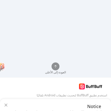
العودة إلى الأعلى
استخدم تطبيق BuffBuff لتحديث تطبيقات Android تلقائيًا
Notice
تنزيل BuffBuff
ضمان أمان BuffBuff