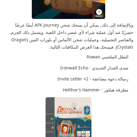
وبالإضافة إلى ذلك، يمكن أن يمنحك شحن AFK Journey أيضًا عرضًا
حصريًا عند أول عملية شراء لأي عنصر داخل اللعبة. ويشمل ذلك الحِزم،
والعناصر التجميلية، وعمليات شحن الألماس أو بلورات التنين (Dragon
Crystals). فيمنحك هذا العرض المكافئات التالية:
البطل الملحمي Rowan
صدى الجدار الحديدي - Ironwall Echo
رسالة دعوة مضاعفة - 2× Invite Letter
مطرقة هيلثور - Helthor’s Hammer