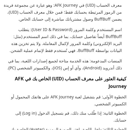
معرف الحساب (UID) في AFK Journey: وهو عبارة عن مجموعة فريدة
من الرموز المرتبطة بحسابك فقط؛ فمن خلال معرف الحساب (UID)،
يضمن BuffBuff وصول مشترياتك مباشرة إلى حسابك الخاص.
اسم المستخدم وكلمة المرور (User ID & Password): يتطلب
BuffBuff أيضاً تفاصيل حسابك، بما في ذلك اسم المستخدم (مثل:
البريد الإلكتروني) وكلمة المرور لإكمال المعاملة. ولا يتم تخزين هذه
البيانات بواسطة BuffBuff، فهي تُستخدم فقط لإتمام عملية الشحن.
المنصات المدعومة: هذه الخدمة متاحة لجميع إصدارات اللعبة، بما في
ذلك أندرويد (Android)، وآي أو إس (iOS)، والكمبيوتر الشخصي (PC).
كيفية العثور على معرف الحساب (UID) الخاص بك في AFK
Journey
الخطوة الأولى: قم بتشغيل لعبة AFK Journey على هاتفك المحمول أو
الكمبيوتر الشخصي.
الخطوة الثانية: إذا طُلب منك ذلك، قم بتسجيل الدخول (Log in) إلى
حسابك.
الخطوة الثالثة: داخل اللعبة، اختر الصورة الرمزية (Avatar) الخاصة بك