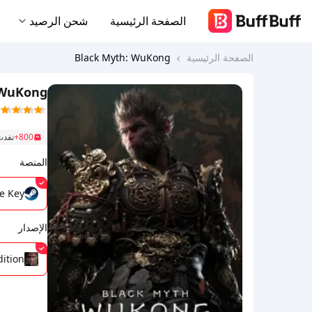
الصفحة الرئيسية
شحن الرصيد
الصفحة الرئيسية
Black Myth: WuKong
 WuKong
800+
نفدت
المنصة
e Key
الإصدار
ition