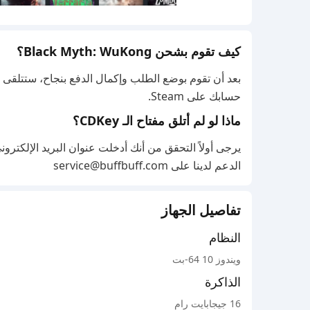
الخطوة التالية هي اختيار "تفعيل منتج على Steam..."
كيف تقوم بشحن Black Myth: WuKong؟
حسابك على Steam.
ماذا لو لم أتلق مفتاح الـ CDKey؟
يرجى أولاً التحقق من أنك أدخلت عنوان البريد الإلكترون
الدعم لدينا على service@buffbuff.com
تفاصيل الجهاز
النظام
ويندوز 10 64-بت
الذاكرة
16 جيجابايت رام