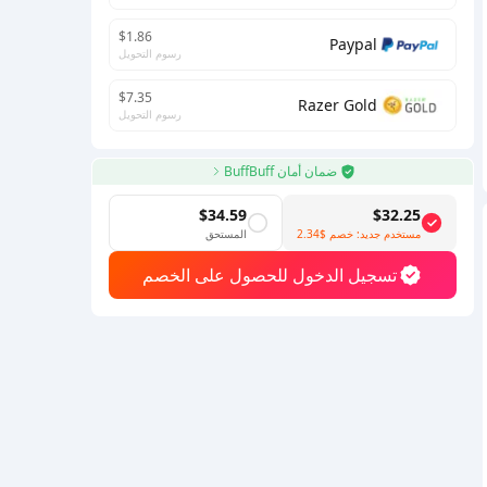
$1.86
Paypal
رسوم التحويل
$7.35
Razer Gold
رسوم التحويل
ضمان أمان BuffBuff
$34.59
$32.25
مستخدم جديد: خصم
$2.34
المستحق
تسجيل الدخول للحصول على الخصم