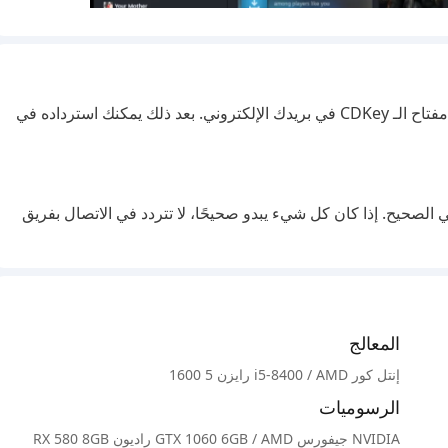
بعد أن تقوم بوضع الطلب وإكمال الدفع بنجاح، ستتلقى مفتاح الـ CDKey في بريدك الإلكتروني. بعد ذلك يمكنك استرداده في
ي الصحيح. إذا كان كل شيء يبدو صحيحًا، لا تتردد في الاتصال بفريق
المعالج
إنتل كور i5-8400 / AMD رايزن 5 1600
الرسوميات
NVIDIA جيفورس GTX 1060 6GB / AMD راديون RX 580 8GB