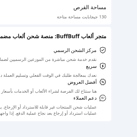
هنا يمكنك إدخال مفتاح التفعيل الخاص بك. اختيار "تأ
مساحة القرص
130 جيجابايت مساحة متاحة
متجر ألعاب BuffBuff: منصة شحن ألعاب مضمونة رسميًا
مركز الشحن الرسمي
نقدم خدمة شحن مباشرة من الموزعين الرسميين لضمان
سريع
نعدك بمعالجة طلبك في الوقت الفعلي وتسليم العملة د
أفضل العروض
هنا ستتاح لك الفرصة لشراء الألعاب أو الخدمات بأسعار 
دعم العملاء
عمليات شحن المنتجات غير قابلة للاسترداد أو الإرجاع
عمليات استرداد أو إرجاع بعد نجاح عملية الدفع. إذا واج