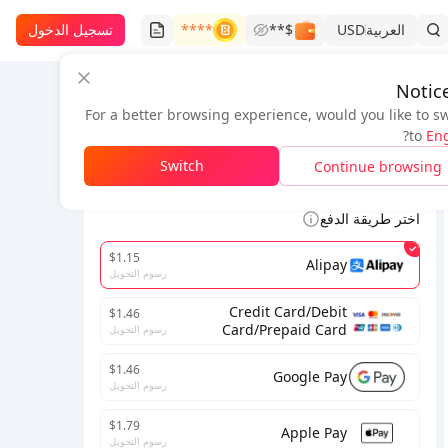
العربية
USD
$**
****
تسجيل الدخول
Notic
For a better browsing experience, would you like to s
معلومات الطلب
?
to
Eng
Switch
Continue browsing
لإتمام المعاملة، يرجى ملء البريد الإلكتروني الصحيح.
اختر طريقة الدفع
$1.15
Alipay
رسوم التحويل
Credit Card/Debit
$1.46
Card/Prepaid Card
رسوم التحويل
$1.46
Google Pay
رسوم التحويل
$1.79
Apple Pay
رسوم التحويل