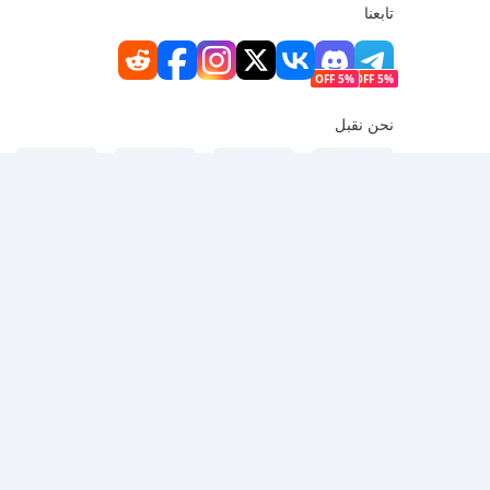
تابعنا
5% OFF
5% OFF
نحن نقبل
سياسة الخصوصية
|
سياسة حقوق النشر
|
الشروط
111 ARGYLE STREET MONG KOK KL
|
Email:service@buffbuff.com
حقوق النشر © 2014-2026 لشركة VGAMEPOP المحدودة. جميع الحقوق محفوظة، هونغ كونغ. رقم التسجيل: 76299120.الدفع مدعوم من Pagsmile.