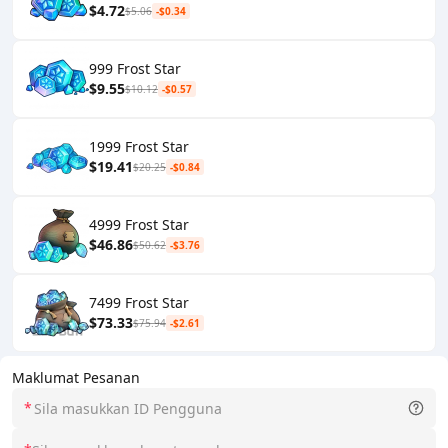
$4.72
$5.06
-$0.34
999 Frost Star
$9.55
$10.12
-$0.57
1999 Frost Star
$19.41
$20.25
-$0.84
4999 Frost Star
$46.86
$50.62
-$3.76
7499 Frost Star
$73.33
$75.94
-$2.61
Maklumat Pesanan
*