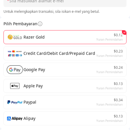
*
Untuk melengkapkan transaksi, sila isikan e-mel yang betul.
Pilih Pembayaran
$0.12
Razer Gold
Yuran Pemindahan
$0.23
Credit Card/Debit Card/Prepaid Card
Yuran Pemindahan
$0.24
Google Pay
Yuran Pemindahan
$0.13
Apple Pay
Yuran Pemindahan
$0.34
Paypal
Yuran Pemindahan
$0.13
Alipay
Yuran Pemindahan