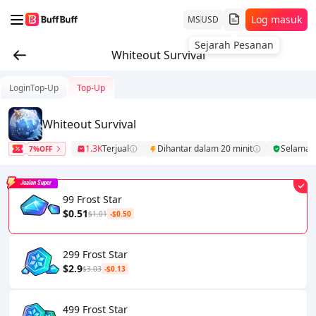
Log masuk
MS
USD
Whiteout Survival
LoginTop-Up
Top-Up
Whiteout Survival
1.3K
Terjual
Dihantar dalam 20 minit
Selamat
7%OFF
Jualan Super
99 Frost Star
$0.51
$1.01
-$0.50
299 Frost Star
$2.9
$3.03
-$0.13
499 Frost Star