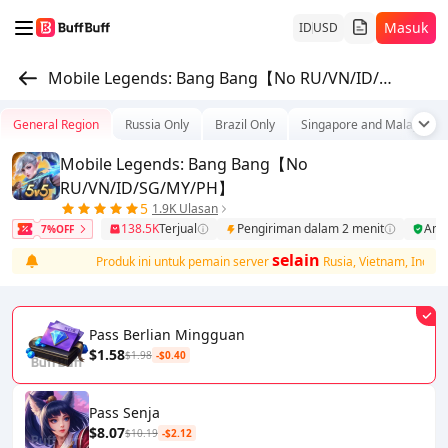
Masuk
ID
USD
Mobile Legends: Bang Bang【No RU/VN/ID/SG/MY/PH】
General Region
Russia Only
Brazil Only
Singapore and Malaysia
Mobile Legends: Bang Bang【No
RU/VN/ID/SG/MY/PH】
5
1.9K Ulasan
138.5K
Terjual
Pengiriman dalam 2 menit
Am
7%OFF
selain
na.
Produk ini untuk pemain server
Rusia, Vietnam, Indonesia,
Pass Berlian Mingguan
$1.58
$1.98
-$0.40
Pass Senja
$8.07
$10.19
-$2.12