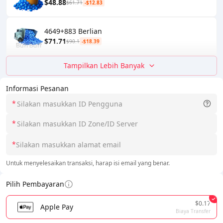
$48.88
$61.71
-$12.83
4649+883 Berlian
$71.71
$90.1
-$18.39
Tampilkan Lebih Banyak
Informasi Pesanan
*
*
*
Untuk menyelesaikan transaksi, harap isi email yang benar.
Pilih Pembayaran
$0.17
Apple Pay
Biaya Transfer