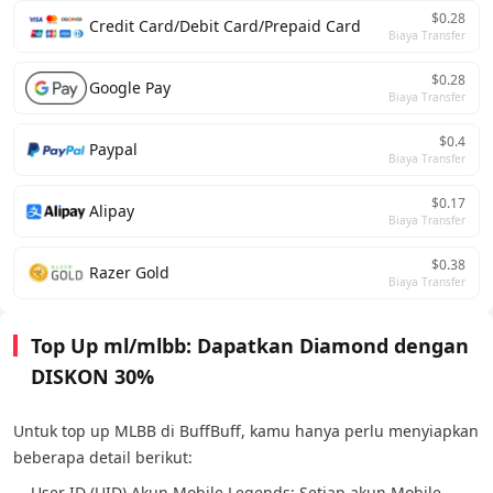
$0.28
Credit Card/Debit Card/Prepaid Card
Biaya Transfer
$0.28
Google Pay
Biaya Transfer
$0.4
Paypal
Biaya Transfer
$0.17
Alipay
Biaya Transfer
$0.38
Razer Gold
Biaya Transfer
Top Up ml/mlbb: Dapatkan Diamond dengan
DISKON 30%
Untuk top up MLBB di BuffBuff, kamu hanya perlu menyiapkan
beberapa detail berikut:
User ID (UID) Akun Mobile Legends: Setiap akun Mobile