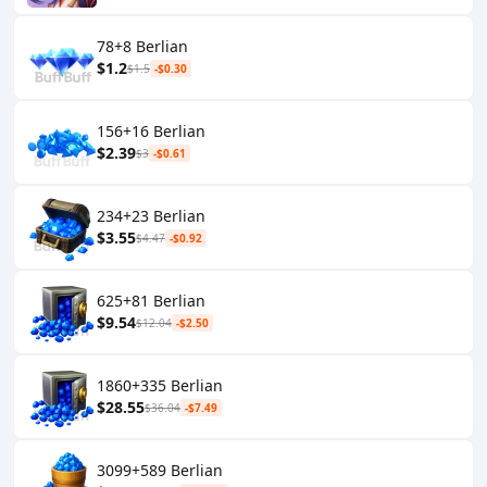
78+8 Berlian
$1.2
$1.5
-$0.30
156+16 Berlian
$2.39
$3
-$0.61
234+23 Berlian
$3.55
$4.47
-$0.92
625+81 Berlian
$9.54
$12.04
-$2.50
1860+335 Berlian
$28.55
$36.04
-$7.49
3099+589 Berlian