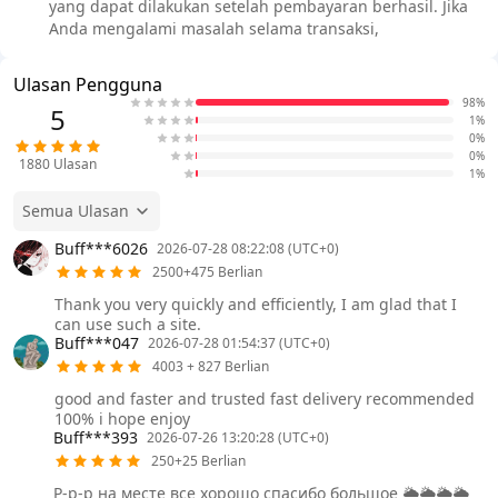
yang dapat dilakukan setelah pembayaran berhasil. Jika
Anda mengalami masalah selama transaksi,
Ulasan Pengguna
98%
5
1%
0%
0%
1880
Ulasan
1%
Semua Ulasan
Buff***6026
2026-07-28 08:22:08 (UTC+0)
2500+475 Berlian
Thank you very quickly and efficiently, I am glad that I
can use such a site.
Buff***047
2026-07-28 01:54:37 (UTC+0)
4003 + 827 Berlian
good and faster and trusted fast delivery recommended
100% i hope enjoy
Buff***393
2026-07-26 13:20:28 (UTC+0)
250+25 Berlian
Р-р-р на месте все хорошо спасибо большое 🌥️🌥️🌥️🌥️