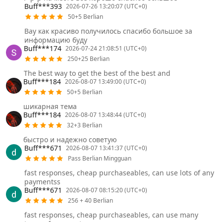
Buff***393
2026-07-26 13:20:07 (UTC+0)
50+5 Berlian
Вау как красиво получилось спасибо большое за
информацию буду
Buff***174
2026-07-24 21:08:51 (UTC+0)
250+25 Berlian
The best way to get the best of the best and
Buff***184
2026-08-07 13:49:00 (UTC+0)
50+5 Berlian
шикарная тема
Buff***184
2026-08-07 13:48:44 (UTC+0)
32+3 Berlian
быстро и надежно советую
Buff***671
2026-08-07 13:41:37 (UTC+0)
Pass Berlian Mingguan
fast responses, cheap purchaseables, can use lots of any
paymentss
Buff***671
2026-08-07 08:15:20 (UTC+0)
256 + 40 Berlian
fast responses, cheap purchaseables, can use many