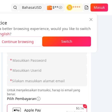
Bahasa
USD
$**
****
Masuk
ice
a better browsing experience, would you like to switch
Informasi Pesanan
nglish
?
*
Switch
Continue browsing
*
*
*
*
Untuk menyelesaikan transaksi, harap isi email yang
benar.
Pilih Pembayaran
$0.14
Apple Pay