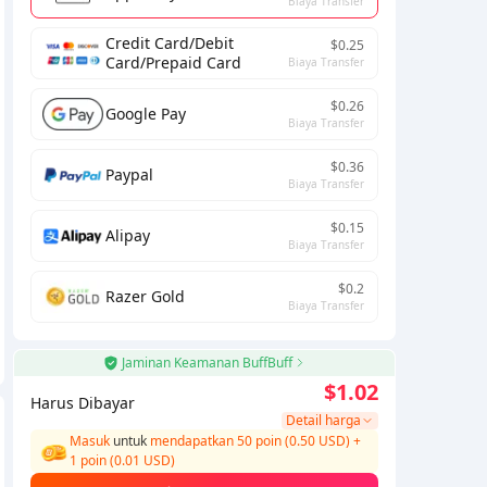
Biaya Transfer
Credit Card/Debit
$0.25
Card/Prepaid Card
Biaya Transfer
$0.26
Google Pay
Biaya Transfer
$0.36
Paypal
Biaya Transfer
$0.15
Alipay
Biaya Transfer
$0.2
Razer Gold
Biaya Transfer
Jaminan Keamanan BuffBuff
$1.02
Harus Dibayar
Detail harga
Masuk
untuk
mendapatkan 50 poin (0.50 USD)
+
1
poin (
0.01
USD)