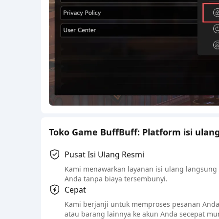
Toko Game BuffBuff: Platform isi ulan
Pusat Isi Ulang Resmi
Kami menawarkan layanan isi ulang langsung 
Anda tanpa biaya tersembunyi.
Cepat
Kami berjanji untuk memproses pesanan Anda
atau barang lainnya ke akun Anda secepat mu