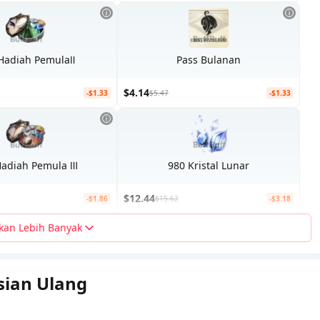
 Hadiah PemulaⅡ
Pass Bulanan
$4.14
-$1.33
$5.47
-$1.33
Hadiah Pemula Ⅲ
980 Kristal Lunar
$12.44
-$1.86
$15.62
-$3.18
kan Lebih Banyak
sian Ulang