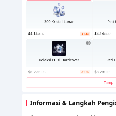
300 Kristal Lunar
Peti
$4.14
$4.14
$5.47
-$1.33
$5.47
Koleksi Puisi Hardcover
Peti 
$8.29
$8.29
$10.15
-$1.86
$10.15
Tampil
Informasi & Langkah Pengi