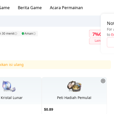
Game
Berita Game
Acara Permainan
Not
For 
7%OFF
m 30 menit
Aman
to
E
Lainnya
aikan isi ulang
 Kristal Lunar
Peti Hadiah PemulaⅠ
$0.89