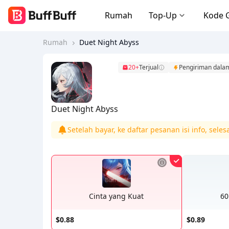
Rumah
Top-Up
Kode 
Rumah
Duet Night Abyss
20+
Terjual
Pengiriman dala
Duet Night Abyss
Setelah bayar, ke daftar pesanan isi info, seles
Cinta yang Kuat
60
$0.88
$0.89