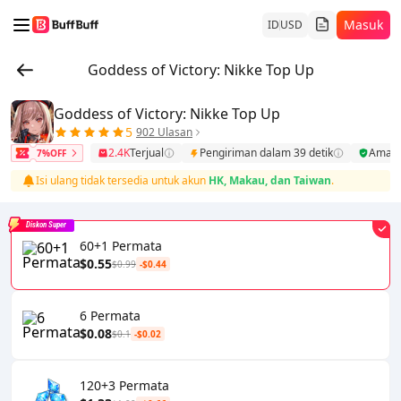
Masuk
ID
USD
Goddess of Victory: Nikke Top Up
Goddess of Victory: Nikke Top Up
5
902 Ulasan
2.4K
Terjual
Pengiriman dalam 39 detik
Aman
7%OFF
Isi ulang tidak tersedia untuk akun
HK, Makau, dan Taiwan
.
Diskon Super
60+1 Permata
$0.55
$0.99
-$0.44
6 Permata
$0.08
$0.1
-$0.02
120+3 Permata