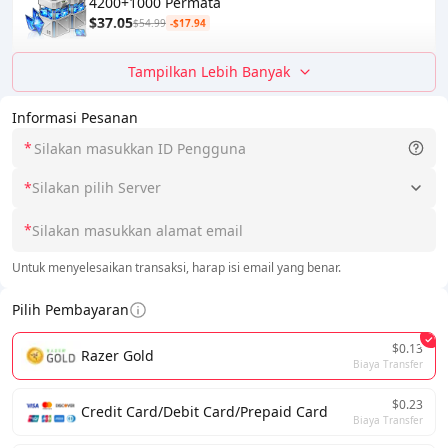
4200+1000 Permata
$37.05
$54.99
-$17.94
Tampilkan Lebih Banyak
Informasi Pesanan
*
*
Silakan pilih Server
*
Untuk menyelesaikan transaksi, harap isi email yang benar.
Pilih Pembayaran
$0.13
Razer Gold
Biaya Transfer
$0.23
Credit Card/Debit Card/Prepaid Card
Biaya Transfer