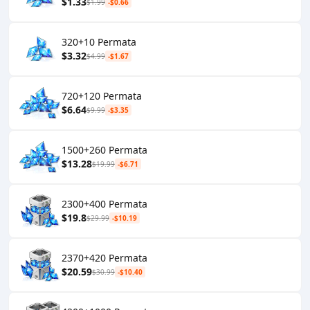
$1.33
$1.99
-$0.66
320+10 Permata
$3.32
$4.99
-$1.67
720+120 Permata
$6.64
$9.99
-$3.35
1500+260 Permata
$13.28
$19.99
-$6.71
2300+400 Permata
$19.8
$29.99
-$10.19
2370+420 Permata
$20.59
$30.99
-$10.40