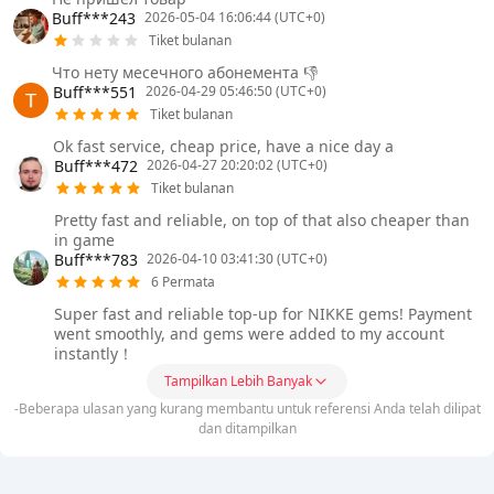
Buff***243
2026-05-04 16:06:44 (UTC+0)
Tiket bulanan
Что нету месечного абонемента 👎
Buff***551
2026-04-29 05:46:50 (UTC+0)
Tiket bulanan
Ok fast service, cheap price, have a nice day a
Buff***472
2026-04-27 20:20:02 (UTC+0)
Tiket bulanan
Pretty fast and reliable, on top of that also cheaper than
in game
Buff***783
2026-04-10 03:41:30 (UTC+0)
6 Permata
Super fast and reliable top-up for NIKKE gems! Payment
went smoothly, and gems were added to my account
instantly！
Tampilkan Lebih Banyak
-Beberapa ulasan yang kurang membantu untuk referensi Anda telah dilipat
dan ditampilkan