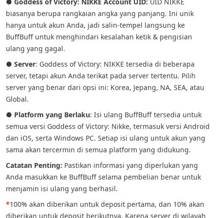
●
Goddess of Victory: NIKKE Account UID:
UID NIKKE
biasanya berupa rangkaian angka yang panjang. Ini unik
hanya untuk akun Anda, jadi salin-tempel langsung ke
BuffBuff untuk menghindari kesalahan ketik & pengisian
ulang yang gagal.
●
Server
: Goddess of Victory: NIKKE tersedia di beberapa
server, tetapi akun Anda terikat pada server tertentu. Pilih
server yang benar dari opsi ini: Korea, Jepang, NA, SEA, atau
Global.
●
Platform yang Berlaku
: Isi ulang BuffBuff tersedia untuk
semua versi Goddess of Victory: Nikke, termasuk versi Android
dan iOS, serta Windows PC. Setiap isi ulang untuk akun yang
sama akan tercermin di semua platform yang didukung.
Catatan Penting:
Pastikan informasi yang diperlukan yang
Anda masukkan ke BuffBuff selama pembelian benar untuk
menjamin isi ulang yang berhasil.
*
100% akan diberikan untuk deposit pertama, dan 10% akan
diberikan untuk deposit berikutnya. Karena server di wilayah