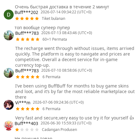
Очень быстрая доставка в течение 2 минут
Buff***202
2026-07-14 09:34:22 (UTC+0)
Tiket bulanan
топ вообще супеер пупер
Buff***783
2026-07-13 08:43:46 (UTC+0)
60+1 Permata
The recharge went through without issues, items arrived
quickly. The platform is easy to navigate and prices are
competitive. Overall a decent service for in-game
currency top-up.
Buff***783
2026-07-10 08:58:06 (UTC+0)
6 Permata
I’ve been using BuffBuff for months to buy game skins
and loot, and it’s by far the most reliable marketplace out
there
Vi***m
2026-07-06 09:24:36 (UTC+0)
6 Permata
Very fast and secure,very easy to use try it for yourself 👍
Buff***403
2026-06-30 15:59:33 (UTC+0)
Cadangan Produsen
Не пришел товар