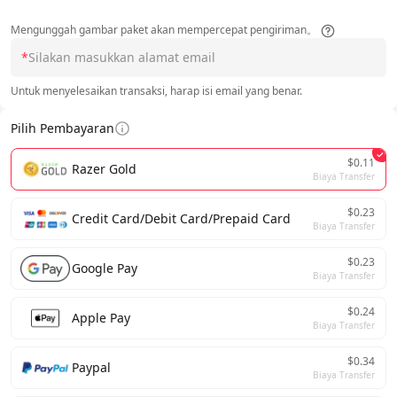
Mengunggah gambar paket akan mempercepat pengiriman。
*
Untuk menyelesaikan transaksi, harap isi email yang benar.
Pilih Pembayaran
$0.11
Razer Gold
Biaya Transfer
$0.23
Credit Card/Debit Card/Prepaid Card
Biaya Transfer
$0.23
Google Pay
Biaya Transfer
$0.24
Apple Pay
Biaya Transfer
$0.34
Paypal
Biaya Transfer