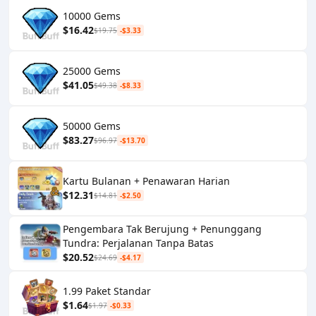
10000 Gems
$16.42
$19.75
-$3.33
25000 Gems
$41.05
$49.38
-$8.33
50000 Gems
$83.27
$96.97
-$13.70
Kartu Bulanan + Penawaran Harian
$12.31
$14.81
-$2.50
Pengembara Tak Berujung + Penunggang
Tundra: Perjalanan Tanpa Batas
$20.52
$24.69
-$4.17
1.99 Paket Standar
$1.64
$1.97
-$0.33