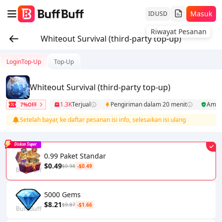
Masuk
ID
USD
Riwayat Pesanan
Whiteout Survival (third-party top-up)
LoginTop-Up
Top-Up
Whiteout Survival (third-party top-up)
1.3K
Terjual
Pengiriman dalam 20 menit
Ama
7%OFF
Setelah bayar, ke daftar pesanan isi info, selesaikan isi ulang
Diskon Super
0.99 Paket Standar
$0.49
$0.98
-$0.49
5000 Gems
$8.21
$9.87
-$1.66