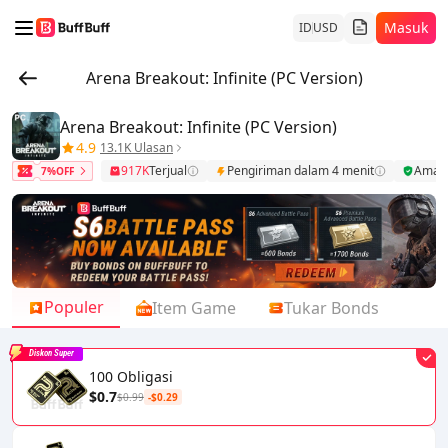
Masuk
ID
USD
Arena Breakout: Infinite (PC Version)
Arena Breakout: Infinite (PC Version)
4.9
13.1K Ulasan
917K
Terjual
Pengiriman dalam 4 menit
Aman
7%OFF
Populer
Item Game
Tukar Bonds
Diskon Super
100 Obligasi
$0.7
$0.99
-$0.29