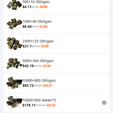
500+10 Obligasi
$4.11
$4.99
-$0.88
1000+40 Obligasi
$8.44
$9.99
-$1.55
2500+125 Obligasi
$21.1
$24.99
-$3.89
5000+300 Obligasi
$42.19
$49.99
-$7.80
10000+800 Obligasi
$85.72
$99.99
-$14.27
10000+800 ikatan*2
$178.11
$199.98
-$21.87