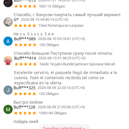
Buff***013
2026-07-27 14:00:01 (UTC+0)
500+10 Obligasi
Спасибо, с бонусом покупать самый лучший вариант.
G*
2026-08-10 04:40:14 (UTC+0)
Tiket Pertempuran Lanjutan
He s s. S s s s s. S e e
Buff***089
2026-08-10 03:18:41 (UTC+0)
100 Obligasi
Спасибо большое Поступили сразу после оплаты
Buff***414
2026-08-10 01:38:29 (UTC+0)
Takdir Terjalin-Bundel Jaminan Spionase Merah
Excelente servicio, el paquete llegó de inmediato a la
cuenta. Todo el contenido recibido tal como se
especificaba en la oferta.
Buff***325
2026-08-09 22:20:16 (UTC+0)
100 Obligasi
быстро люблю
Buff***226
2026-08-09 21:05:06 (UTC+0)
1000+40 Obligasi
пойдеь окей
Tampilkan Lebih Banyak