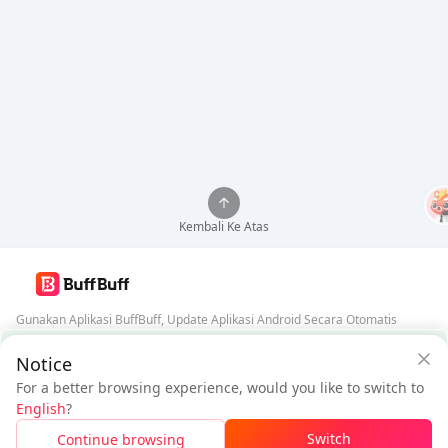
Kembali Ke Atas
Gunakan Aplikasi BuffBuff, Update Aplikasi Android Secara Otomatis
Jaminan Keamanan BuffBuff
Notice
Unduh BuffBuff
For a better browsing experience, would you like to switch to
$0.83
$0.98
Ikuti Kami
English
?
Pengguna Baru:
$0.15
Diskon
Harus Dibayar
Switch
Continue browsing
Masuk Untuk Klaim Diskon