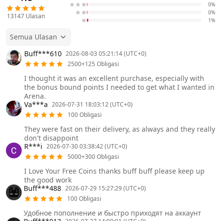
0%
0%
13147
Ulasan
1%
Semua Ulasan
Buff***610
2026-08-03 05:21:14 (UTC+0)
2500+125 Obligasi
I thought it was an excellent purchase, especially with
the bonus bound points I needed to get what I wanted in
Arena.
Va***a
2026-07-31 18:03:12 (UTC+0)
100 Obligasi
They were fast on their delivery, as always and they really
don't disappoint
R***i
2026-07-30 03:38:42 (UTC+0)
5000+300 Obligasi
I Love Your Free Coins thanks buff buff please keep up
the good work
Buff***488
2026-07-29 15:27:29 (UTC+0)
100 Obligasi
Удобное пополнение и быстро приходят на аккаунт