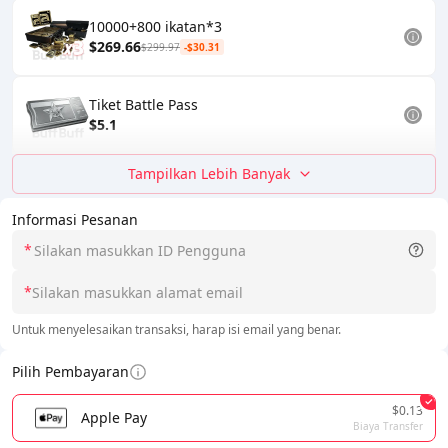
10000+800 ikatan*3
$269.66
$299.97
-$30.31
Tiket Battle Pass
$5.1
Tampilkan Lebih Banyak
Informasi Pesanan
*
*
Untuk menyelesaikan transaksi, harap isi email yang benar.
Pilih Pembayaran
$0.13
Apple Pay
Biaya Transfer