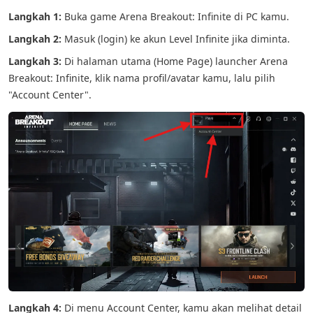
Langkah 1:
Buka game Arena Breakout: Infinite di PC kamu.
Langkah 2:
Masuk (login) ke akun Level Infinite jika diminta.
Langkah 3:
Di halaman utama (Home Page) launcher Arena
Breakout: Infinite, klik nama profil/avatar kamu, lalu pilih
"Account Center".
Langkah 4:
Di menu Account Center, kamu akan melihat detail