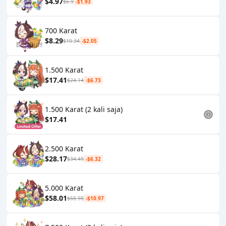
$4.97
$6.9
-$1.93
700 Karat
$8.29
$10.34
-$2.05
1.500 Karat
$17.41
$24.14
-$6.73
1.500 Karat (2 kali saja)
$17.41
2.500 Karat
$28.17
$34.49
-$6.32
5.000 Karat
$58.01
$68.98
-$10.97