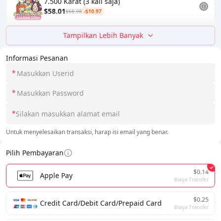
7.500 Karat (3 kali saja)
$58.01
$68.98
-$10.97
Tampilkan Lebih Banyak
Informasi Pesanan
*
*
*
Untuk menyelesaikan transaksi, harap isi email yang benar.
Pilih Pembayaran
$0.14
Apple Pay
Biaya Transfer
$0.25
Credit Card/Debit Card/Prepaid Card
Biaya Transfer