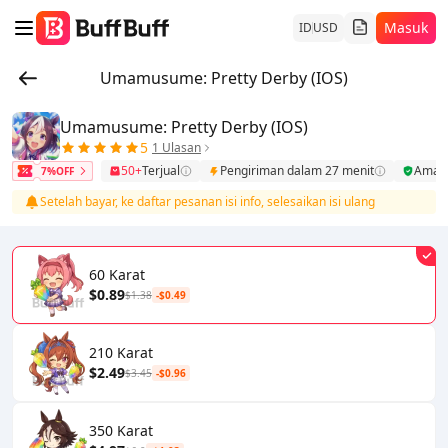
Masuk
ID
USD
Umamusume: Pretty Derby (IOS)
Umamusume: Pretty Derby (IOS)
5
1 Ulasan
50+
Terjual
Pengiriman dalam 27 menit
Aman
7%OFF
Setelah bayar, ke daftar pesanan isi info, selesaikan isi ulang
60 Karat
$0.89
$1.38
-$0.49
210 Karat
$2.49
$3.45
-$0.96
350 Karat