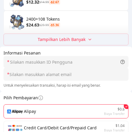
$12.32
$14.99
-$2.67
2400+108 Tokens
$24.63
$29.99
-$5.36
Tampilkan Lebih Banyak
Informasi Pesanan
*
*
Untuk menyelesaikan transaksi, harap isi email yang benar.
Pilih Pembayaran
$0.8
Alipay
Biaya Transfer
$1.04
Credit Card/Debit Card/Prepaid Card
Biaya Transfer