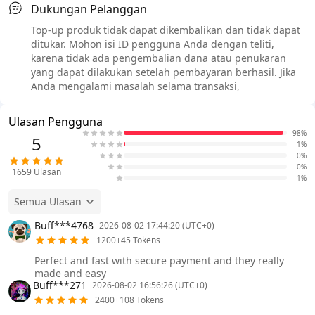
Dukungan Pelanggan
Top-up produk tidak dapat dikembalikan dan tidak dapat
ditukar. Mohon isi ID pengguna Anda dengan teliti,
karena tidak ada pengembalian dana atau penukaran
yang dapat dilakukan setelah pembayaran berhasil. Jika
Anda mengalami masalah selama transaksi,
Ulasan Pengguna
98%
5
1%
0%
0%
1659
Ulasan
1%
Semua Ulasan
Buff***4768
2026-08-02 17:44:20 (UTC+0)
1200+45 Tokens
Perfect and fast with secure payment and they really
made and easy
Buff***271
2026-08-02 16:56:26 (UTC+0)
2400+108 Tokens