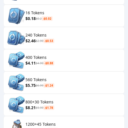
16 Tokens
$0.18
$0.2
-$0.02
240 Tokens
$2.46
$2.99
-$0.53
400 Tokens
$4.11
$4.99
-$0.88
560 Tokens
$5.75
$6.99
-$1.24
800+30 Tokens
$8.21
$9.99
-$1.78
1200+45 Tokens