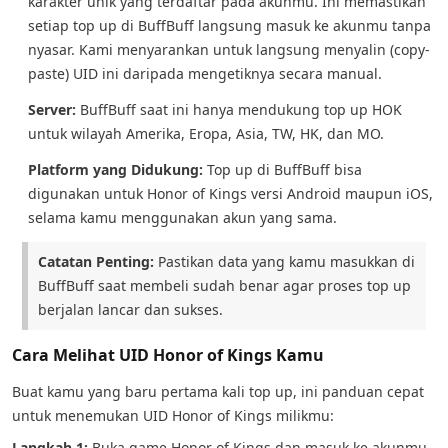
karakter unik yang terdaftar pada akunmu. Ini memastikan
setiap top up di BuffBuff langsung masuk ke akunmu tanpa
nyasar. Kami menyarankan untuk langsung menyalin (copy-
paste) UID ini daripada mengetiknya secara manual.
Server:
BuffBuff saat ini hanya mendukung top up HOK
untuk wilayah Amerika, Eropa, Asia, TW, HK, dan MO.
Platform yang Didukung:
Top up di BuffBuff bisa
digunakan untuk Honor of Kings versi Android maupun iOS,
selama kamu menggunakan akun yang sama.
Catatan Penting:
Pastikan data yang kamu masukkan di
BuffBuff saat membeli sudah benar agar proses top up
berjalan lancar dan sukses.
Cara Melihat UID Honor of Kings Kamu
Buat kamu yang baru pertama kali top up, ini panduan cepat
untuk menemukan UID Honor of Kings milikmu:
Langkah 1:
Buka game Honor of Kings dan masuk ke akunmu.