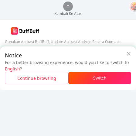
Kembali Ke Atas
Gunakan Aplikasi BuffBuff, Update Aplikasi Android Secara Otomatis
Jaminan Keamanan BuffBuff
Notice
Unduh BuffBuff
For a better browsing experience, would you like to switch to
$21.32
$22.86
Ikuti Kami
English
?
Pengguna Baru:
$1.54
Diskon
Harus Dibayar
Switch
Continue browsing
Masuk Untuk Klaim Diskon
5% OFF
5% OFF
Perusahaan
Sumber Daya
Tentang Kami
Metode Pembayaran
Keamanan
Bantuan
Hot Selling
Arena Breakout: Infinite (PC Verison)