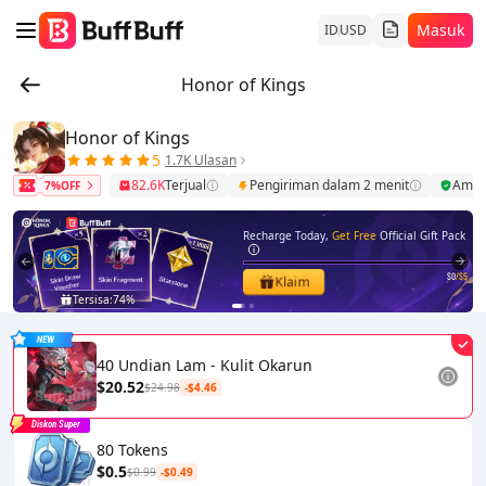
Masuk
ID
USD
Honor of Kings
Honor of Kings
5
1.7K Ulasan
82.6K
Terjual
Pengiriman dalam 2 menit
Ama
7%OFF
Recharge Today,
Get Free
Official Gift Pack
$0
/$5
Klaim
Tersisa:
74%
1
2
40 Undian Lam - Kulit Okarun
$20.52
$24.98
-$4.46
Diskon Super
80 Tokens
$0.5
$0.99
-$0.49