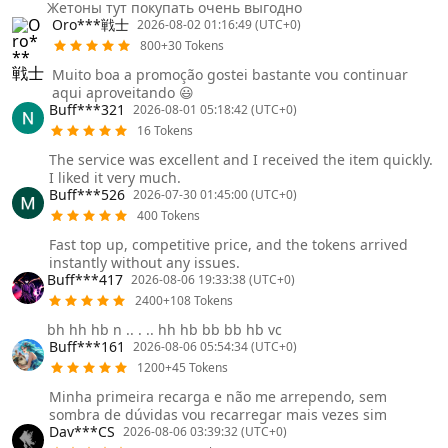
Жетоны тут покупать очень выгодно
Oro***戦士
2026-08-02 01:16:49 (UTC+0)
800+30 Tokens
Muito boa a promoção gostei bastante vou continuar
aqui aproveitando 😃
Buff***321
2026-08-01 05:18:42 (UTC+0)
16 Tokens
The service was excellent and I received the item quickly.
I liked it very much.
Buff***526
2026-07-30 01:45:00 (UTC+0)
400 Tokens
Fast top up, competitive price, and the tokens arrived
instantly without any issues.
Buff***417
2026-08-06 19:33:38 (UTC+0)
2400+108 Tokens
bh hh hb n .. . .. hh hb bb bb hb vc
Buff***161
2026-08-06 05:54:34 (UTC+0)
1200+45 Tokens
Minha primeira recarga e não me arrependo, sem
sombra de dúvidas vou recarregar mais vezes sim
Dav***CS
2026-08-06 03:39:32 (UTC+0)