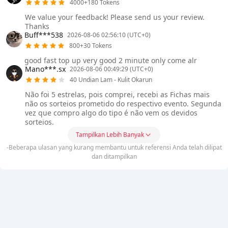
4000+180 Tokens
We value your feedback! Please send us your review.
Thanks
Buff***538
2026-08-06 02:56:10 (UTC+0)
800+30 Tokens
good fast top up very good 2 minute only come alr
Mano***.sx
2026-08-06 00:49:29 (UTC+0)
40 Undian Lam - Kulit Okarun
Não foi 5 estrelas, pois comprei, recebi as Fichas mais
não os sorteios prometido do respectivo evento. Segunda
vez que compro algo do tipo é não vem os devidos
sorteios.
Tampilkan Lebih Banyak
-Beberapa ulasan yang kurang membantu untuk referensi Anda telah dilipat
dan ditampilkan