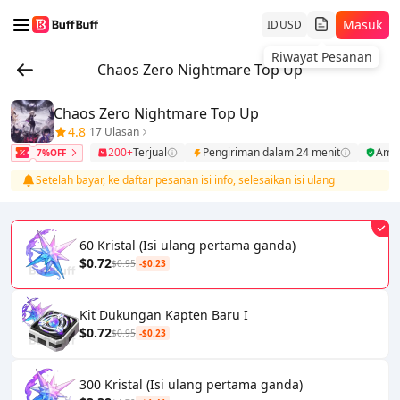
Masuk
ID
USD
Riwayat Pesanan
Chaos Zero Nightmare Top Up
Chaos Zero Nightmare Top Up
4.8
17 Ulasan
200+
Terjual
Pengiriman dalam 24 menit
Ama
7%OFF
Setelah bayar, ke daftar pesanan isi info, selesaikan isi ulang
60 Kristal (Isi ulang pertama ganda)
$0.72
$0.95
-$0.23
Kit Dukungan Kapten Baru I
$0.72
$0.95
-$0.23
300 Kristal (Isi ulang pertama ganda)