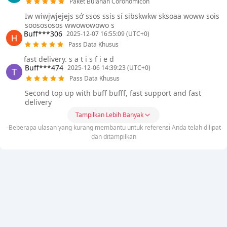
Paket Bulanan Coronomicon
Iw wiwjwjejejs sớ ssos ssis sí sibskwkw sksoaa woww sois
soosososos wwowowowo s
Buff***306
2025-12-07 16:55:09 (UTC+0)
Pass Data Khusus
fast delivery. s a t i s f i e d
Buff***474
2025-12-06 14:39:23 (UTC+0)
Pass Data Khusus
Second top up with buff bufff, fast support and fast
delivery
Tampilkan Lebih Banyak
-Beberapa ulasan yang kurang membantu untuk referensi Anda telah dilipat
dan ditampilkan