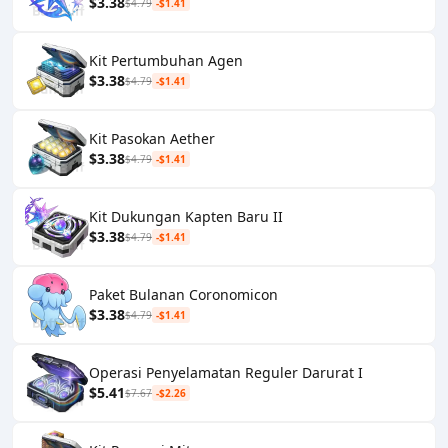
$3.38
$4.79
-$1.41
Kit Pertumbuhan Agen
$3.38
$4.79
-$1.41
Kit Pasokan Aether
$3.38
$4.79
-$1.41
Kit Dukungan Kapten Baru II
$3.38
$4.79
-$1.41
Paket Bulanan Coronomicon
$3.38
$4.79
-$1.41
Operasi Penyelamatan Reguler Darurat I
$5.41
$7.67
-$2.26