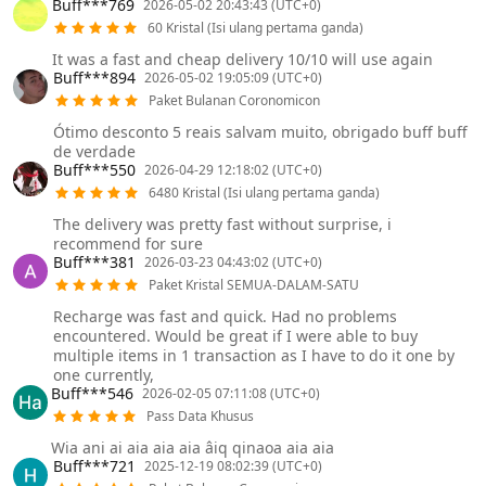
Buff***769
2026-05-02 20:43:43 (UTC+0)
60 Kristal (Isi ulang pertama ganda)
It was a fast and cheap delivery 10/10 will use again
Buff***894
2026-05-02 19:05:09 (UTC+0)
Paket Bulanan Coronomicon
Ótimo desconto 5 reais salvam muito, obrigado buff buff
de verdade
Buff***550
2026-04-29 12:18:02 (UTC+0)
6480 Kristal (Isi ulang pertama ganda)
The delivery was pretty fast without surprise, i
recommend for sure
Buff***381
2026-03-23 04:43:02 (UTC+0)
Paket Kristal SEMUA-DALAM-SATU
Recharge was fast and quick. Had no problems
encountered. Would be great if I were able to buy
multiple items in 1 transaction as I have to do it one by
one currently,
Buff***546
2026-02-05 07:11:08 (UTC+0)
Pass Data Khusus
Wia ani ai aia aia aia âiq qinaoa aia aia
Buff***721
2025-12-19 08:02:39 (UTC+0)