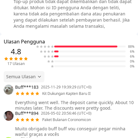
Top-up produk tidak dapat dikembalikan dan tidak dapat
ditukar. Mohon isi ID pengguna Anda dengan teliti,
karena tidak ada pengembalian dana atau penukaran
yang dapat dilakukan setelah pembayaran berhasil. Jika
Anda mengalami masalah selama transaksi,
Ulasan Pengguna
88%
4.8
6%
6%
0%
17
Ulasan
0%
Semua Ulasan
Buff***183
2025-11-29 19:39:29 (UTC+0)
Kit Dukungan Kapten Baru II
Everything went well. The deposit came quickly. About 10
minutes later. The discounts were pretty good.
Buff***894
2026-05-02 20:56:46 (UTC+0)
Paket Bulanan Coronomicon
Muito obrigado buff buff vou conseguir pegar minha
waiful graças a vocês