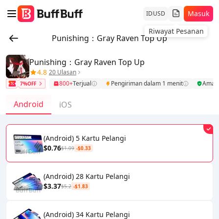
Masuk
ID
USD
Riwayat Pesanan
Punishing：Gray Raven Top Up
Punishing：Gray Raven Top Up
4.8
20 Ulasan
800+
Terjual
Pengiriman dalam 1 menit
Aman
7%OFF
Android
iOS
(Android) 5 Kartu Pelangi
$0.76
$1.09
-$0.33
(Android) 28 Kartu Pelangi
$3.37
$5.2
-$1.83
(Android) 34 Kartu Pelangi