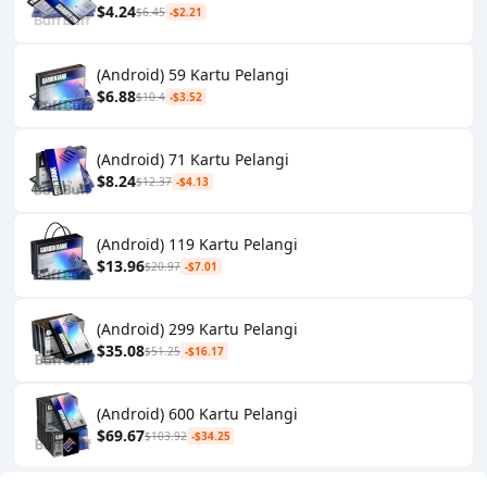
$4.24
$6.45
-$2.21
(Android) 59 Kartu Pelangi
$6.88
$10.4
-$3.52
(Android) 71 Kartu Pelangi
$8.24
$12.37
-$4.13
(Android) 119 Kartu Pelangi
$13.96
$20.97
-$7.01
(Android) 299 Kartu Pelangi
$35.08
$51.25
-$16.17
(Android) 600 Kartu Pelangi
$69.67
$103.92
-$34.25