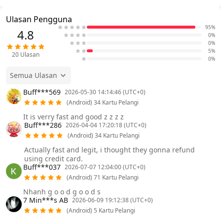
Ulasan Pengguna
95%
4.8
0%
0%
5%
20
Ulasan
0%
Semua Ulasan
Buff***569
2026-05-30 14:14:46 (UTC+0)
(Android) 34 Kartu Pelangi
It is verry fast and good z z z z
Buff***286
2026-04-04 17:20:18 (UTC+0)
(Android) 34 Kartu Pelangi
Actually fast and legit, i thought they gonna refund
using credit card.
Buff***037
2026-07-07 12:04:00 (UTC+0)
(Android) 71 Kartu Pelangi
Nhanh g o o d g o o d s
7 Min***s AB
2026-06-09 19:12:38 (UTC+0)
(Android) 5 Kartu Pelangi