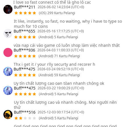
I love so fast connect có thể là gho lỏ cac
Buff***211
2026-06-02 14:23:04 (UTC+0)
(iOS) 299 Kartu Pelangi
It like, instantly, so fast, no waiting, why i have to type so
much for 10 coins
Buff***655
2026-05-16 17:17:25 (UTC+0)
(Android) 5 Kartu Pelangi
vừa nạp cái vào game có luôn shop làm việc nhanh thật
Buff***936
2026-04-03 11:00:33 (UTC+0)
(Android) 71 Kartu Pelangi
Thx i get it / your rlly securty and recorer h
Buff***475
2026-03-24 09:52:19 (UTC+0)
(Android) 59 Kartu Pelangi
Uy tín chất lượng cao oan tòan nhanh chóng ok
Buff***475
2026-03-22 19:00:29 (UTC+0)
(Android) 5 Kartu Pelangi
Uy tín chất lượng cao và nhanh chóng. Mọi người nên
thử
Buff***516
2025-12-03 00:17:54 (UTC+0)
(Android) 5 Kartu Pelangi
God God gog God gog God gog God gog God gog God