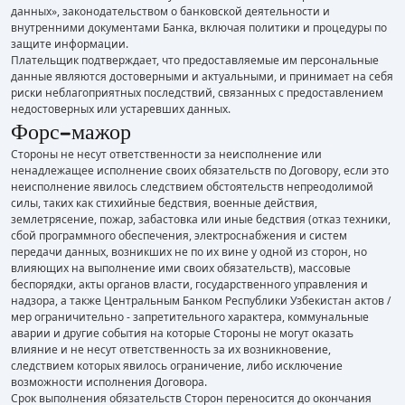
данных», законодательством о банковской деятельности и
внутренними документами Банка, включая политики и процедуры по
защите информации.
Плательщик подтверждает, что предоставляемые им персональные
данные являются достоверными и актуальными, и принимает на себя
риски неблагоприятных последствий, связанных с предоставлением
недостоверных или устаревших данных.
Форс-мажор
Стороны не несут ответственности за неисполнение или
ненадлежащее исполнение своих обязательств по Договору, если это
неисполнение явилось следствием обстоятельств непреодолимой
силы, таких как стихийные бедствия, военные действия,
землетрясение, пожар, забастовка или иные бедствия (отказ техники,
сбой программного обеспечения, электроснабжения и систем
передачи данных, возникших не по их вине у одной из сторон, но
влияющих на выполнение ими своих обязательств), массовые
беспорядки, акты органов власти, государственного управления и
надзора, а также Центральным Банком Республики Узбекистан актов /
мер ограничительно - запретительного характера, коммунальные
аварии и другие события на которые Стороны не могут оказать
влияние и не несут ответственность за их возникновение,
следствием которых явилось ограничение, либо исключение
возможности исполнения Договора.
Срок выполнения обязательств Сторон переносится до окончания