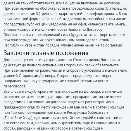
действия этих обстоятельств, влияющих на выполнение Договора.
При возникновении обстоятельств непреодолимой силы Плательщик
должен в течение 3 (трех) календарных дней проинформировать Банк
в письменной форме, а Банк любым доступным способом, в том числе
посредством публикации уведомления на официальном сайте Банка,
о невозможности исполнения обязательств по Договору.
Обстоятельства непреодолимой силы будут считаться форс-мажором
при подтверждении их в установленном законодательством
Республики Узбекистан порядке, уполномоченными на то органами.
Заключительные положения
Договор вступает в силу с даты акцепта Плательщиком Договора и
действует до полного исполнения Сторонами своих обязательств.
При возникновении разногласий и споров по условиям и исполнению
условий Сторонами Договора, Стороны предпримут все меры,
направленные на урегулирование спорной ситуации путем
переговоров.
Все споры между Сторонами, вытекающие из Договора, в том числе
исполнение, изменение, расторжение, прекращение, возникшими
вследствие неисполнения договора подлежат рассмотрению в
гражданском суде по месту нахождения Банка или в Третейском суде
при Торгово-промышленной палате Республики Узбекистан
(Третейский суд), единоличным третейским судьёй в соответствии с
его Регламентом, Положением о Третейском суде и Положением о
сборах, расходах и издержках сторон в Третейском суде и