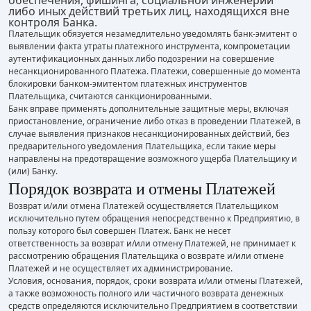
обеспечения, фишинга, социальной инженерии
либо иных действий третьих лиц, находящихся вне
контроля Банка.
Плательщик обязуется незамедлительно уведомлять банк-эмитент о
выявлении факта утраты платежного инструмента, компрометации
аутентификационных данных либо подозрении на совершение
несанкционированного Платежа. Платежи, совершенные до момента
блокировки банком-эмитентом платежных инструментов
Плательщика, считаются санкционированными.
Банк вправе применять дополнительные защитные меры, включая
приостановление, ограничение либо отказ в проведении Платежей, в
случае выявления признаков несанкционированных действий, без
предварительного уведомления Плательщика, если такие меры
направлены на предотвращение возможного ущерба Плательщику и
(или) Банку.
Порядок возврата и отмены Платежей
Возврат и/или отмена Платежей осуществляется Плательщиком
исключительно путем обращения непосредственно к Предприятию, в
пользу которого был совершен Платеж. Банк не несет
ответственность за возврат и/или отмену Платежей, не принимает к
рассмотрению обращения Плательщика о возврате и/или отмене
Платежей и не осуществляет их администрирование.
Условия, основания, порядок, сроки возврата и/или отмены Платежей,
а также возможность полного или частичного возврата денежных
средств определяются исключительно Предприятием в соответствии