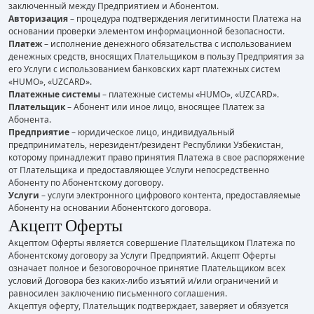
заключенный между Предприятием и Абонентом.
Авторизация
– процедура подтверждения легитимности Платежа на
основании проверки элементом информационной безопасности.
Платеж
– исполнение денежного обязательства с использованием
денежных средств, вносящих Плательщиком в пользу Предприятия за
его Услуги с использованием банковских карт платежных систем
«HUMO», «UZCARD».
Платежные системы
– платежные системы «HUMO», «UZCARD».
Плательщик
– Абонент или иное лицо, вносящее Платеж за
Абонента.
Предприятие
– юридическое лицо, индивидуальный
предприниматель, нерезидент/резидент Республики Узбекистан,
которому принадлежит право принятия Платежа в свое распоряжение
от Плательщика и предоставляющее Услуги непосредственно
Абоненту по Абонентскому договору.
Услуги
– услуги электронного цифрового контента, предоставляемые
Абоненту на основании Абонентского договора.
Акцепт Оферты
Акцептом Оферты является совершение Плательщиком Платежа по
Абонентскому договору за Услуги Предприятий. Акцепт Оферты
означает полное и безоговорочное принятие Плательщиком всех
условий Договора без каких-либо изъятий и/или ограничений и
равносилен заключению письменного соглашения.
Акцептуя оферту, Плательщик подтверждает, заверяет и обязуется