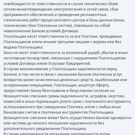
освобождается от ответственности в случае технических сбоев
(отключение/повреждение электропитания и сетей связи, сбои
программного обеспечения и проведение регламентных
(технических) работ процессингового центра и базы данных Банка,
технические сбои Платежных систем), повлекших за собой
невыполнение Банком условий Договора.
Плательщик несет ответственность за все Платежи, проводимые
Плательщиком и/или иными третьими лицами с ведома или без
ведома Плательщика.
Банк не несет ответственности за возможный ущерб, убытки и иные
негативные последствия, связанные с нарушением Плательщиком
условий Договора и/или Услугами Предприятий.
В случае возникновения у Плательщика задолженности перед
Банком, в том числе в связи с оказанием Банком платежных услуг,
возвратом ранее зачисленных денежных средств, ошибочными или
оспоренными операциями, Плательщик, акцептуя Оферту,
предоставляет Банку безотзывное и безусловное согласие на
безакцептное списание суммы задолженности, штрафов, неустоек,
комиссий и иных подлежащих уплате сумм с платежного инструмента,
использованного при совершении Платежа, и/или с любых иных
банковских счетов и платежных инструментов Плательщика.
Безакцептное списание может быть осуществлено Банком однократно
или частями до полного погашения задолженности без
дополнительного уведомления Плательщика.
В случае невозможности погашения задолженности путем