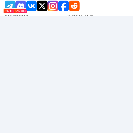
5% OFF
5% OFF
Perusahaan
Sumber Daya
Tentang Kami
Metode Pembayaran
Keamanan
Bantuan
Hot Selling
Arena Breakout: Infinite (PC Verison)
Buy PUBG Mobile UC
Honkai: Star Rail HSR Top Up
Genshin Impact Top Up
Zenless Zone Zero Top Up
Kami Menerima