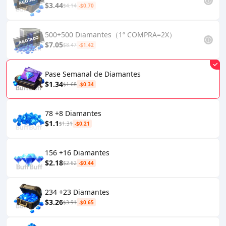
$3.44
$4.14
-$0.70
500+500 Diamantes（1ª COMPRA=2X）
$7.05
$8.47
-$1.42
Pase Semanal de Diamantes
$1.34
$1.68
-$0.34
78 +8 Diamantes
$1.1
$1.31
-$0.21
156 +16 Diamantes
$2.18
$2.62
-$0.44
234 +23 Diamantes
$3.26
$3.91
-$0.65