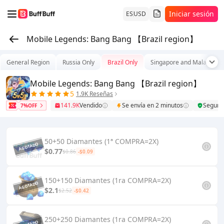
Iniciar sesión
ES
USD
Mobile Legends: Bang Bang 【Brazil region】
General Region
Russia Only
Brazil Only
Singapore and Malaysia
Mobile Legends: Bang Bang 【Brazil region】
5
1.9K Reseñas
141.9K
Vendido
Se envía en 2 minutos
Seguro
7%OFF
50+50 Diamantes (1ª COMPRA=2X)
$0.77
$0.86
-$0.09
150+150 Diamantes (1ra COMPRA=2X)
$2.1
$2.52
-$0.42
250+250 Diamantes (1ra COMPRA=2X)