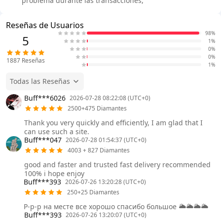
problema durante las transacciones,
Reseñas de Usuarios
98%
5
1%
0%
0%
1887
Reseñas
1%
Todas las Reseñas
Buff***6026
2026-07-28 08:22:08 (UTC+0)
2500+475 Diamantes
Thank you very quickly and efficiently, I am glad that I
can use such a site.
Buff***047
2026-07-28 01:54:37 (UTC+0)
4003 + 827 Diamantes
good and faster and trusted fast delivery recommended
100% i hope enjoy
Buff***393
2026-07-26 13:20:28 (UTC+0)
250+25 Diamantes
Р-р-р на месте все хорошо спасибо большое 🌥️🌥️🌥️🌥️
Buff***393
2026-07-26 13:20:07 (UTC+0)