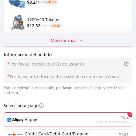
$8.21
$9.99
-$1.78
1200+45 Tokens
$12.32
$14.99
-$2.67
Mostrar más
Información del pedido
*
*
Para completar la transacción, por favor introduce el correo electrónico
correcto.
Seleccionar pago
$0.8
Alipay
Tasas de transferencia
Credit Card/Debit Card/Prepaid
$1.04