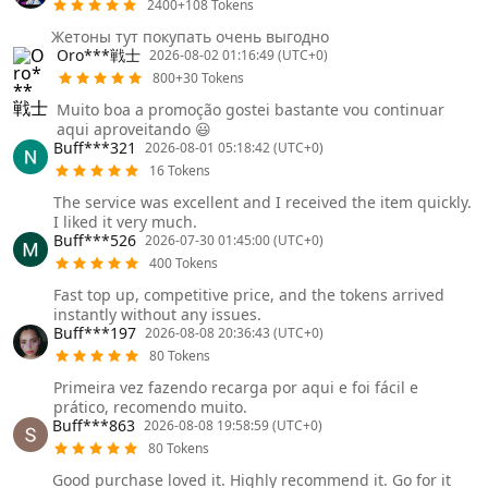
2400+108 Tokens
Жетоны тут покупать очень выгодно
Oro***戦士
2026-08-02 01:16:49 (UTC+0)
800+30 Tokens
Muito boa a promoção gostei bastante vou continuar
aqui aproveitando 😃
Buff***321
2026-08-01 05:18:42 (UTC+0)
16 Tokens
The service was excellent and I received the item quickly.
I liked it very much.
Buff***526
2026-07-30 01:45:00 (UTC+0)
400 Tokens
Fast top up, competitive price, and the tokens arrived
instantly without any issues.
Buff***197
2026-08-08 20:36:43 (UTC+0)
80 Tokens
Primeira vez fazendo recarga por aqui e foi fácil e
prático, recomendo muito.
Buff***863
2026-08-08 19:58:59 (UTC+0)
80 Tokens
Good purchase loved it. Highly recommend it. Go for it