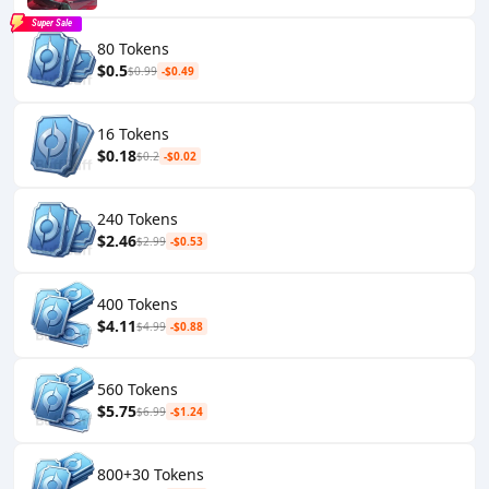
Super Sale
80 Tokens
$0.5
$0.99
-$0.49
16 Tokens
$0.18
$0.2
-$0.02
240 Tokens
$2.46
$2.99
-$0.53
400 Tokens
$4.11
$4.99
-$0.88
560 Tokens
$5.75
$6.99
-$1.24
800+30 Tokens