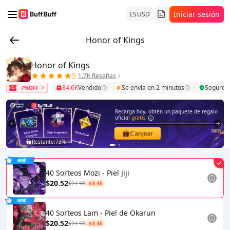
Iniciar sesión
ES
USD
Honor of Kings
Honor of Kings
5
1.7K Reseñas
84.6K
Vendido
Se envía en 2 minutos
Seguro
7%OFF
Recarga hoy, obtén un paquete de regalo
oficial
gratis
$0
/$5
Canjear
Restante:
73%
1
2
40 Sorteos Mozi - Piel Jiji
$20.52
$24.98
-$4.46
40 Sorteos Lam - Piel de Okarun
$20.52
$24.98
-$4.46