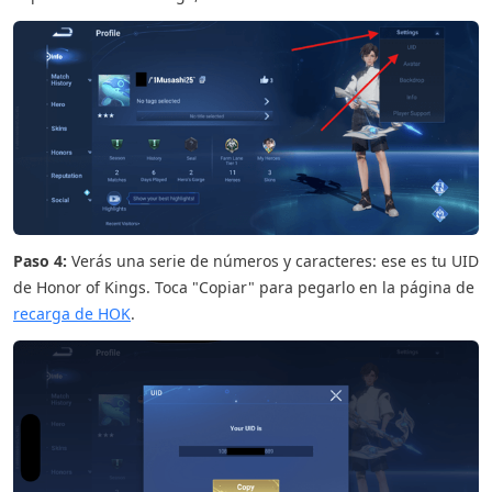
Paso 4:
Verás una serie de números y caracteres: ese es tu UID
de Honor of Kings. Toca "Copiar" para pegarlo en la página de
recarga de HOK
.