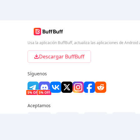
Usa la aplicación BuffBuff, actualiza las aplicaciones de Andro
Descargar BuffBuff
Síguenos
5% OFF
5% OFF
Aceptamos