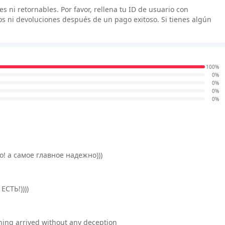
 ni retornables. Por favor, rellena tu ID de usuario con
 ni devoluciones después de un pago exitoso. Si tienes algún
100%
0%
0%
0%
0%
! а самое главное надежно)))
СТЬ!))))
ything arrived without any deception