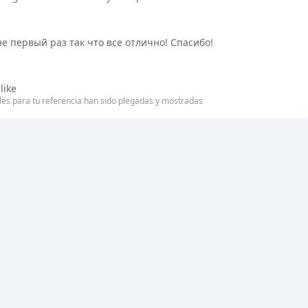
е первый раз так что все отлично! Спасибо!
like
les para tu referencia han sido plegadas y mostradas