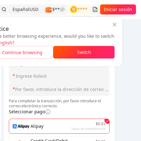
Español
USD
$**
****
Iniciar sesión
Historial de pedidos
ice
a better browsing experience, would you like to switch
Información del pedido
nglish
?
*
Switch
Continue browsing
*
*
*
Para completar la transacción, por favor introduce el
correo electrónico correcto.
Seleccionar pago
$0.93
Alipay
Tasas de transferencia
Credit Card/Debit