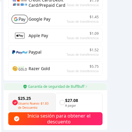
$1.19
Card/Prepaid Card
Tasas de transferencia
$1.45
Google Pay
Tasas de transferencia
$1.09
Apple Pay
Tasas de transferencia
$1.52
Paypal
Tasas de transferencia
$5.75
Razer Gold
Tasas de transferencia
Garantía de seguridad de BuffBuff
$25.25
$27.08
Usuario Nuevo:
$1.83
A pagar
de Descuento
Inicia sesión para obtener el
descuento