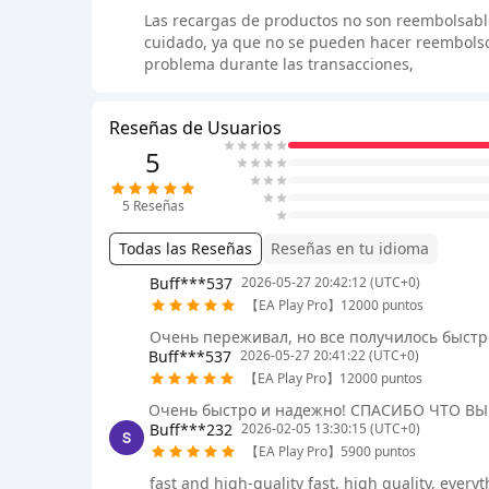
Las recargas de productos no son reembolsables
cuidado, ya que no se pueden hacer reembolsos
problema durante las transacciones,
Reseñas de Usuarios
5
5
Reseñas
Todas las Reseñas
Reseñas en tu idioma
Buff***537
2026-05-27 20:42:12 (UTC+0)
【EA Play Pro】12000 puntos
Очень переживал, но все получилось быстро
Buff***537
2026-05-27 20:41:22 (UTC+0)
【EA Play Pro】12000 puntos
Очень быстро и надежно! СПАСИБО ЧТО ВЫ Е
Buff***232
2026-02-05 13:30:15 (UTC+0)
【EA Play Pro】5900 puntos
fast and high-quality fast, high quality, ever