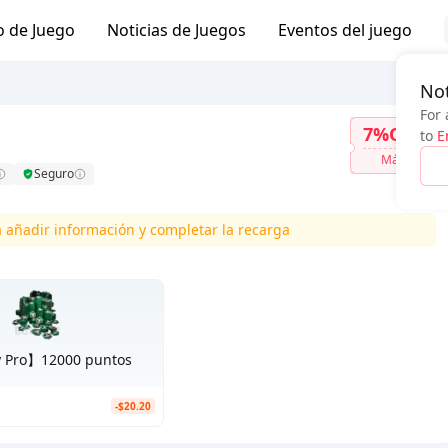
o de Juego
Noticias de Juegos
Eventos del juego
Not
For 
7%OFF
to
E
Más
Seguro
a añadir información y completar la recarga
y Pro】12000 puntos
-$20.20