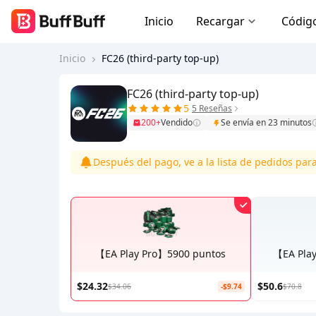
Inicio
Recargar
Códig
Inicio
FC26 (third-party top-up)
FC26 (third-party top-up)
5
5 Reseñas
200+
Vendido
Se envía en 23 minutos
Después del pago, ve a la lista de pedidos par
【EA Play Pro】5900 puntos
【EA Pla
$24.32
$50.6
$34.06
-$9.74
$70.8