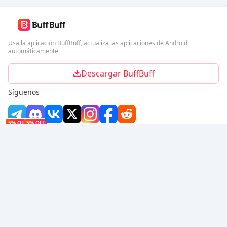
Usa la aplicación BuffBuff, actualiza las aplicaciones de Android
automáticamente
Descargar BuffBuff
Síguenos
5% OFF
5% OFF
Empresa
Recurso
Sobre nosotros
Método de pago
Seguridad
Ayuda
Hot Selling
Arena Breakout: Infinite (PC Verison)
Buy PUBG Mobile UC