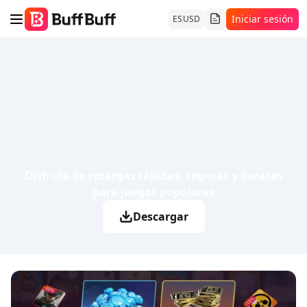
Iniciar sesión
ES
USD
Disfruta de recargas rápidas, seguras y baratas
para juegos populares
Descargar