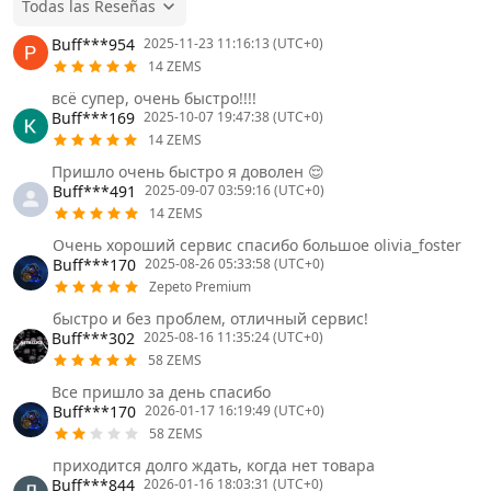
Todas las Reseñas
Buff***954
2025-11-23 11:16:13 (UTC+0)
14 ZEMS
всё супер, очень быстро!!!!
Buff***169
2025-10-07 19:47:38 (UTC+0)
14 ZEMS
Пришло очень быстро я доволен 😌
Buff***491
2025-09-07 03:59:16 (UTC+0)
14 ZEMS
Очень хороший сервис спасибо большое olivia_foster
Buff***170
2025-08-26 05:33:58 (UTC+0)
Zepeto Premium
быстро и без проблем, отличный сервис!
Buff***302
2025-08-16 11:35:24 (UTC+0)
58 ZEMS
Все пришло за день спасибо
Buff***170
2026-01-17 16:19:49 (UTC+0)
58 ZEMS
приходится долго ждать, когда нет товара
Buff***844
2026-01-16 18:03:31 (UTC+0)