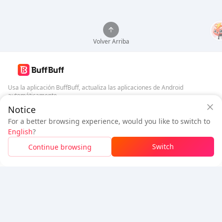
Volver Arriba
Usa la aplicación BuffBuff, actualiza las aplicaciones de Android
automáticamente
Garantía de seguridad de BuffBuff
Notice
Descargar BuffBuff
Inicia sesión
para
obtener 50 puntos (0.50 USD)
+
1
puntos (
0.01
For a better browsing experience, would you like to switch to
USD)
English
?
Síguenos
$1.02
A pagar
Switch
Continue browsing
Recargar
Ahorrado
$0.04
5% OFF
5% OFF
Empresa
Recurso
Sobre nosotros
Método de pago
Seguridad
Ayuda