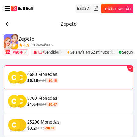
Iniciar sesión
ES
USD
Zepeto
Zepeto
4.8
30 Reseñas
1.3K
Vendido
Se envía en 52 minutos
Seguro
7%OFF
4680 Monedas
$0.88
$1.06
-$0.18
9700 Monedas
$1.64
$2.11
-$0.47
25200 Monedas
$3.2
$4.12
-$0.92