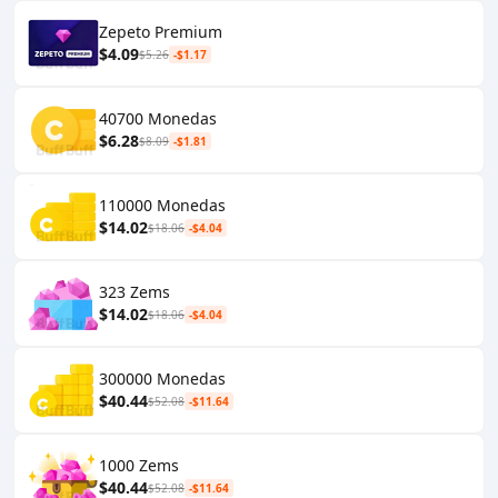
Zepeto Premium
$4.09
$5.26
-$1.17
40700 Monedas
$6.28
$8.09
-$1.81
110000 Monedas
$14.02
$18.06
-$4.04
323 Zems
$14.02
$18.06
-$4.04
300000 Monedas
$40.44
$52.08
-$11.64
1000 Zems
$40.44
$52.08
-$11.64