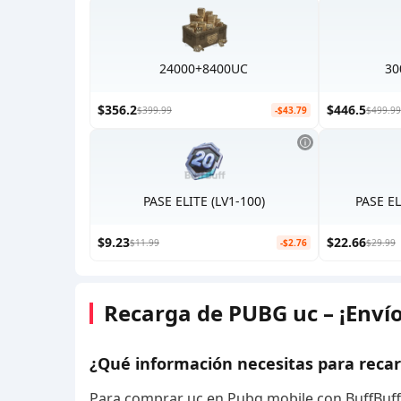
24000+8400UC
30
$356.2
$446.5
$399.99
-$43.79
$499.99
PASE ELITE (LV1-100)
PASE EL
$9.23
$22.66
$11.99
-$2.76
$29.99
Recarga de PUBG uc – ¡Envío
¿Qué información necesitas para reca
Para comprar uc en Pubg mobile con BuffBuff, 