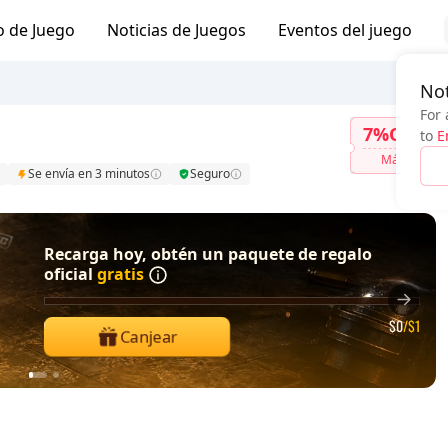
o de Juego
Noticias de Juegos
Eventos del juego
Not
For 
7%OFF
to
E
Más
Se envía en 3 minutos
Seguro
Recarga hoy, obtén un paquete de regalo
oficial
gratis
$0
/$1
Canjear
1
2