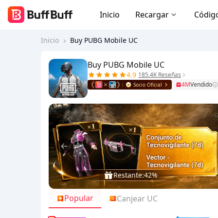
Inicio
Recargar
Códig
Inicio
Buy PUBG Mobile UC
Buy PUBG Mobile UC
4.9
185.4K Reseñas
4M
Vendido
Socio Oficial
Restante:
42%
Popular
Canjear UC