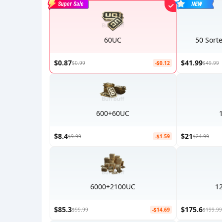
Super Sale
60UC
50 Sort
$0.87
$41.99
$0.99
-$0.12
$49.99
600+60UC
$8.4
$21
$9.99
-$1.59
$24.99
6000+2100UC
1
$85.3
$175.6
$99.99
-$14.69
$199.99