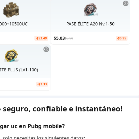
000+10500UC
PASE ÉLITE A20 Nv.1-50
$5.03
-$53.49
$5.98
-$0.95
ITE PLUS (LV1-100)
-$7.33
 seguro, confiable e instantáneo!
rgar uc en Pubg mobile?
solo necesitas los siguientes datos: