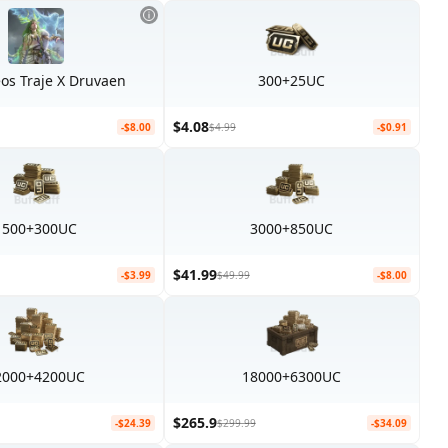
eos Traje X Druvaen
300+25UC
$4.08
-$8.00
$4.99
-$0.91
1500+300UC
3000+850UC
$41.99
-$3.99
$49.99
-$8.00
2000+4200UC
18000+6300UC
$265.9
-$24.39
$299.99
-$34.09