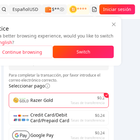
Español
USD
$**
****
Iniciar sesión
Historial de pedidos
ice
a better browsing experience, would you like to switch
Información del pedido
nglish
?
*
Switch
Continue browsing
*
Para completar la transacción, por favor introduce el
correo electrónico correcto.
Seleccionar pago
$0.2
Razer Gold
Tasas de transferencia
Credit Card/Debit
$0.24
Card/Prepaid Card
Tasas de transferencia
$0.24
Google Pay
Tasas de transferencia