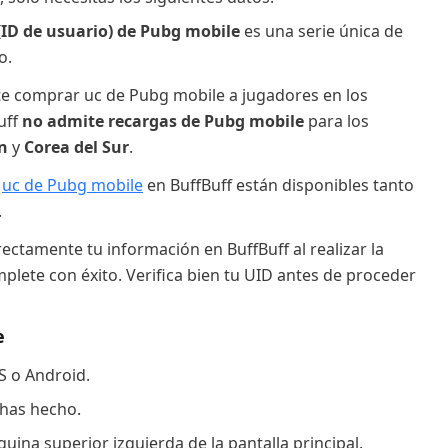
(ID de usuario) de Pubg mobile
es una serie única de
o.
te comprar uc de Pubg mobile a jugadores en los
uff
no admite recargas de Pubg mobile
para los
n
y
Corea del Sur
.
e
uc de Pubg mobile
en BuffBuff están disponibles tanto
.
ectamente tu información en BuffBuff al realizar la
lete con éxito. Verifica bien tu UID antes de proceder
e
S o Android.
 has hecho.
quina superior izquierda de la pantalla principal.