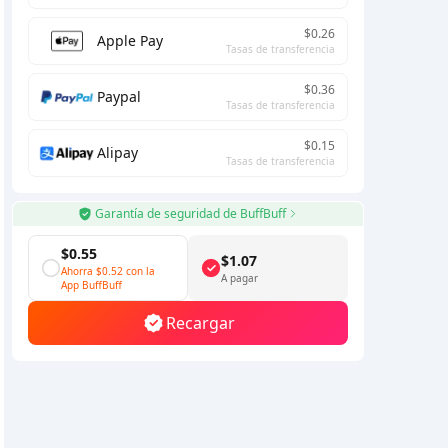
$0.26
Apple Pay
Tasas de transferencia
$0.36
Paypal
Tasas de transferencia
$0.15
Alipay
Tasas de transferencia
Garantía de seguridad de BuffBuff
$0.55
$1.07
Ahorra
$0.52
con la
A pagar
App BuffBuff
Recargar