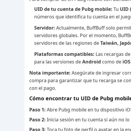
UID de tu cuenta de Pubg mobile:
Tu
UID 
números que identifica tu cuenta en el jueg
Servidor:
Actualmente, BuffBuff solo permi
servidores globales. Por el momento, BuffB
servidores de las regiones de
Taiwán, Japó
Plataformas compatibles:
Las recargas d
para las versiones de
Android
como de
iOS
Nota importante:
Asegúrate de ingresar corr
compra para garantizar que tu recarga se comp
con el pago.
Cómo encontrar tu UID de Pubg mobil
Paso 1:
Abre Pubg mobile en tu dispositivo iO
Paso 2:
Inicia sesión en tu cuenta si aún no lo
Paso 3:
Toca tu foto de perfil o avatar en la es