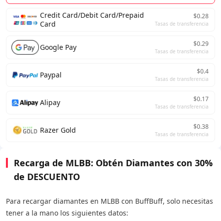
Credit Card/Debit Card/Prepaid
$0.28
Card
Tasas de transferencia
$0.29
Google Pay
Tasas de transferencia
$0.4
Paypal
Tasas de transferencia
$0.17
Alipay
Tasas de transferencia
$0.38
Razer Gold
Tasas de transferencia
Recarga de MLBB: Obtén Diamantes con 30%
de DESCUENTO
Para recargar diamantes en MLBB con BuffBuff, solo necesitas
tener a la mano los siguientes datos: