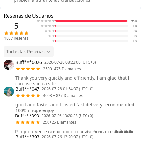
Reseñas de Usuarios
98%
5
1%
0%
0%
1887
Reseñas
1%
Todas las Reseñas
Buff***6026
2026-07-28 08:22:08 (UTC+0)
2500+475 Diamantes
Thank you very quickly and efficiently, I am glad that I
can use such a site.
Buff***047
2026-07-28 01:54:37 (UTC+0)
4003 + 827 Diamantes
good and faster and trusted fast delivery recommended
100% i hope enjoy
Buff***393
2026-07-26 13:20:28 (UTC+0)
250+25 Diamantes
Р-р-р на месте все хорошо спасибо большое 🌥️🌥️🌥️🌥️
Buff***393
2026-07-26 13:20:07 (UTC+0)