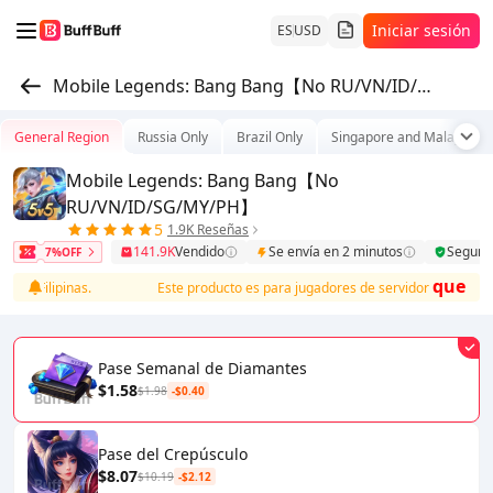
Iniciar sesión
ES
USD
Mobile Legends: Bang Bang【No RU/VN/ID/SG/MY/PH】
General Region
Russia Only
Brazil Only
Singapore and Malaysia
Mobile Legends: Bang Bang【No
RU/VN/ID/SG/MY/PH】
5
1.9K Reseñas
141.9K
Vendido
Se envía en 2 minutos
Seguro
7%OFF
que no s
y Filipinas.
Este producto es para jugadores de servidor
Pase Semanal de Diamantes
$1.58
$1.98
-$0.40
Pase del Crepúsculo
$8.07
$10.19
-$2.12