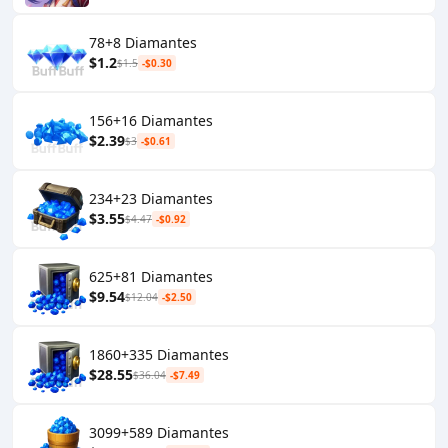
78+8 Diamantes
$1.2
$1.5
-$0.30
156+16 Diamantes
$2.39
$3
-$0.61
234+23 Diamantes
$3.55
$4.47
-$0.92
625+81 Diamantes
$9.54
$12.04
-$2.50
1860+335 Diamantes
$28.55
$36.04
-$7.49
3099+589 Diamantes