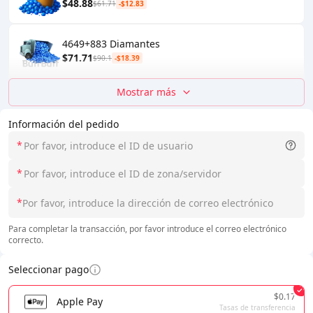
$48.88
$61.71
-$12.83
4649+883 Diamantes
$71.71
$90.1
-$18.39
Mostrar más
Información del pedido
*
*
*
Para completar la transacción, por favor introduce el correo electrónico
correcto.
Seleccionar pago
$0.17
Apple Pay
Tasas de transferencia