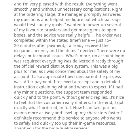
and I’m very pleased with the result. Everything went
smoothly and without unnecessary complications. Right
at the ordering stage, the manager promptly answered
my questions and helped me figure out which package
would best suit my goals. I wanted to power up several
of my favourite brawlers and get more gems to open
boxes, and the advice was really helpful. The order was
completed within the stated timeframe — just 15–
20 minutes after payment, I already received the
in‑game currency and the items I needed. There were no
delays or technical issues. What’s more, no account login
was required: everything was delivered directly through
the official reward distribution system. This was a big
plus for me, as I was concerned about the safety of my
account. I also appreciate how transparent the process
was. After payment, I received a receipt and a detailed
instruction explaining what and when to expect. If I had
any minor questions, the support team responded
quickly and to the point, without generic replies. It’s nice
to feel that the customer really matters. In the end, I got
exactly what I ordered, in full. Now I can take part in
events more actively and level up my characters faster. I
definitely recommend this service to anyone who wants
to safely and quickly top up their in‑game resources.
Thank you for the high‑quality service!