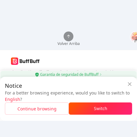
Volver Arriba
Usa la aplicación BuffBuff, actualiza las aplicaciones de Android
Garantía de seguridad de BuffBuff
automáticamente
Notice
$12.12
Descargar BuffBuff
$12.99
For a better browsing experience, would you like to switch to
Usuario Nuevo:
$0.87
de
A pagar
English
?
Descuento
Síguenos
Switch
Continue browsing
Inicia sesión para obtener el descuento
5% OFF
5% OFF
Empresa
Recurso
Sobre nosotros
Método de pago