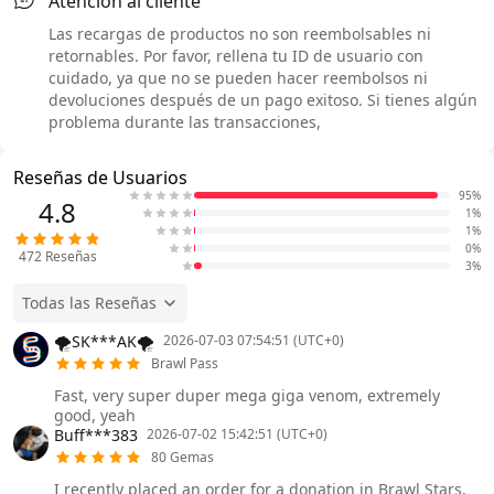
Atención al cliente
Las recargas de productos no son reembolsables ni
retornables. Por favor, rellena tu ID de usuario con
cuidado, ya que no se pueden hacer reembolsos ni
devoluciones después de un pago exitoso. Si tienes algún
problema durante las transacciones,
Reseñas de Usuarios
95%
4.8
1%
1%
0%
472
Reseñas
3%
Todas las Reseñas
🌪️SK***AK🌪️
2026-07-03 07:54:51 (UTC+0)
Brawl Pass
Fast, very super duper mega giga venom, extremely
good, yeah
Buff***383
2026-07-02 15:42:51 (UTC+0)
80 Gemas
I recently placed an order for a donation in Brawl Stars,