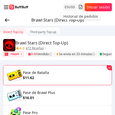
Iniciar sesión
ES
USD
Historial de pedidos
Brawl Stars (Direct Top-Up)
Direct Top-Up
Third-party Top-up
Brawl Stars (Direct Top-Up)
4.8
472 Reseñas
9.4K
Vendido
Se envía en 33 minutos
Seguro
7%OFF
Pase de Batalla
$11.62
Pase de Brawl Plus
$16.01
Pase Pro