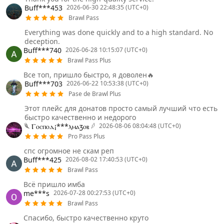
Buff***453
2026-06-30 22:48:35 (UTC+0)
Brawl Pass
Everything was done quickly and to a high standard. No
deception.
Buff***740
2026-06-28 10:15:07 (UTC+0)
Brawl Pass Plus
Все топ, пришло быстро, я доволен🔥
Buff***703
2026-06-22 10:53:38 (UTC+0)
Pase de Brawl Plus
Этот плейс для донатов просто самый лучший что есть
быстро качественно и недорого
𓆰 Ⲅⲟⲥⲡⲟⲇ¡***ⲗⲙⲁⳅⲟⲃ 𓆪
2026-08-06 08:04:48 (UTC+0)
Pro Pass Plus
спс огромное не скам реп
Buff***425
2026-08-02 17:40:53 (UTC+0)
Brawl Pass
Всё пришло имба
me***s
2026-07-28 00:27:53 (UTC+0)
Brawl Pass
Спасибо, быстро качественно круто