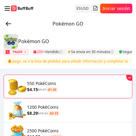
Iniciar sesión
ES
USD
Pokémon GO
Pokémon GO
200+
Vendido
Se envía en 30 minutos
Seguro
7%OFF
 del pago, ve a la lista de pedidos para añadir información y completar la recar
550 PokéCoins
$4.15
$5.57
-$1.42
1200 PokéCoins
$8.29
$10.52
-$2.23
2500 PokéCoins