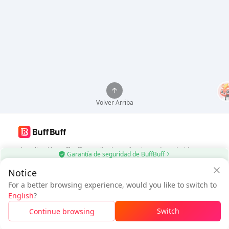
Volver Arriba
Usa la aplicación BuffBuff, actualiza las aplicaciones de Android
Garantía de seguridad de BuffBuff
automáticamente
Notice
$4.41
Descargar BuffBuff
$4.72
For a better browsing experience, would you like to switch to
Usuario Nuevo:
$0.31
de
A pagar
English
?
Descuento
Síguenos
Switch
Continue browsing
Inicia sesión para obtener el descuento