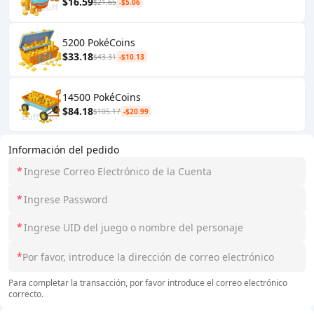
$16.59
$21.65
-$5.06
5200 PokéCoins
$33.18
$43.31
-$10.13
14500 PokéCoins
$84.18
$105.17
-$20.99
Información del pedido
*
*
*
*
Para completar la transacción, por favor introduce el correo electrónico
correcto.