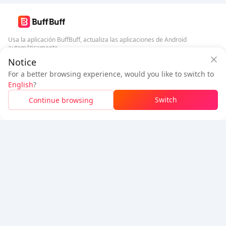
Usa la aplicación BuffBuff, actualiza las aplicaciones de Android
automáticamente
Notice
Garantía de seguridad de BuffBuff
Descargar BuffBuff
For a better browsing experience, would you like to switch to
Inicia sesión
para
obtener 50 puntos (0.50 USD)
English
?
Síguenos
$0.89
A pagar
Switch
Continue browsing
Recargar
Ahorrado
$0.10
5% OFF
5% OFF
Empresa
Recurso
Sobre nosotros
Método de pago
Seguridad
Ayuda
Hot Selling
Arena Breakout: Infinite (PC Verison)
Buy PUBG Mobile UC