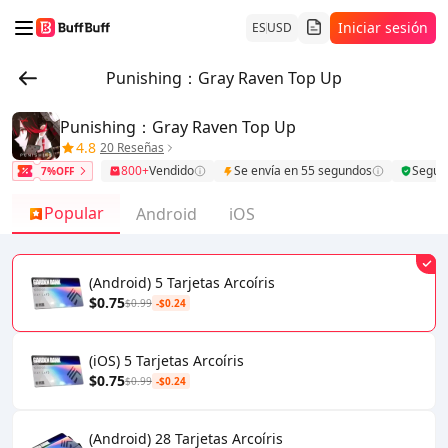
Iniciar sesión
ES
USD
Punishing：Gray Raven Top Up
Punishing：Gray Raven Top Up
4.8
20 Reseñas
800+
Vendido
Se envía en 55 segundos
Segur
7%OFF
Popular
Android
iOS
(Android) 5 Tarjetas Arcoíris
$0.75
$0.99
-$0.24
(iOS) 5 Tarjetas Arcoíris
$0.75
$0.99
-$0.24
(Android) 28 Tarjetas Arcoíris