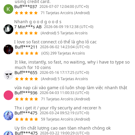
using credit card.
Buff***037
2026-07-07 12:04:00 (UTC+0)
71 Tarjetas Arcoíris (Android)
Nhanh g o o d g o o d s
7 Min***s AB
2026-06-09 19:12:38 (UTC+0)
(Android) 5 Tarjetas Arcoíris
I love so fast connect có thể là gho lỏ cac
Buff***211
2026-06-02 14:23:04 (UTC+0)
(iOS) 299 Tarjetas Arcoíris
It like, instantly, so fast, no waiting, why i have to type so
much for 10 coins
Buff***655
2026-05-16 17:17:25 (UTC+0)
(Android) 5 Tarjetas Arcoíris
vừa nạp cái vào game có luôn shop làm việc nhanh thật
Buff***936
2026-04-03 11:00:33 (UTC+0)
71 Tarjetas Arcoíris (Android)
Thx i get it / your rlly securty and recorer h
Buff***475
2026-03-24 09:52:19 (UTC+0)
59 Tarjetas Arcoíris (Android)
Uy tín chất lượng cao oan tòan nhanh chóng ok
Buff***475
2026-03-22 19:00:29 (UTC+0)