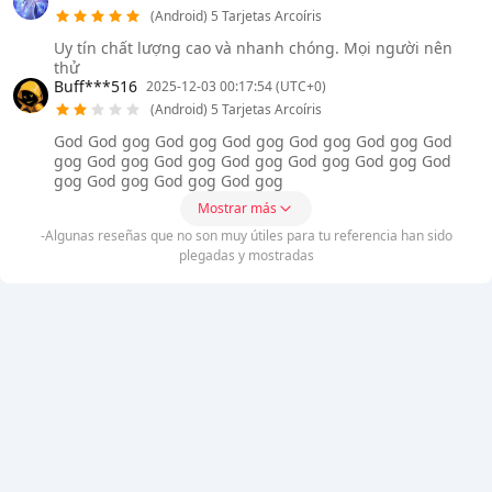
(Android) 5 Tarjetas Arcoíris
Uy tín chất lượng cao và nhanh chóng. Mọi người nên
thử
Buff***516
2025-12-03 00:17:54 (UTC+0)
(Android) 5 Tarjetas Arcoíris
God God gog God gog God gog God gog God gog God
gog God gog God gog God gog God gog God gog God
gog God gog God gog God gog
Mostrar más
-Algunas reseñas que no son muy útiles para tu referencia han sido
plegadas y mostradas