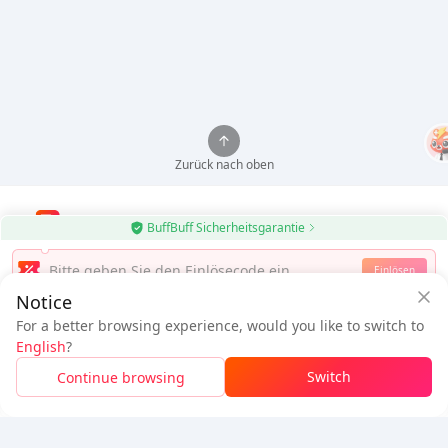
Zurück nach oben
BuffBuff Sicherheitsgarantie
Nutze die BuffBuff App, um Android-Apps automatisch zu aktualisieren
Einlösen
Notice
BuffBuff herunterladen
For a better browsing experience, would you like to switch to
$2.12
$2.26
Folge uns
English
?
Neuer Nutzer:
$0.14
Rabatt
Zu zahlen
Switch
Continue browsing
Melden Sie sich an, um den Rabatt zu erhalten
5% OFF
5% OFF
Firma
Ressourcen