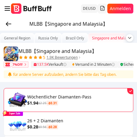
Anmelden
DE
USD
MLBB【Singapore and Malaysia】
General Region
Russia Only
Brazil Only
Singapore and Malaysia
MLBB【Singapore and Malaysia】
5
1.9K Bewertungen
137.5K
Verkauft
Versand in 2 Minuten
Sicher
7%OFF
. Um für andere Server aufzuladen, ändern Sie bitte das Tag oben.
Di
Wöchentlicher Diamanten-Pass
$1.94
$2.25
-$0.31
Super Sale
26 + 2 Diamanten
$0.28
$0.56
-$0.28