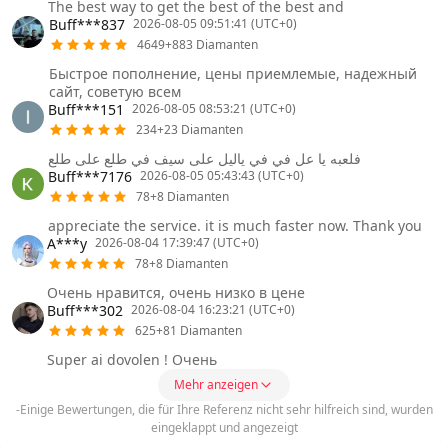
The best way to get the best of the best and
Buff***837
2026-08-05 09:51:41 (UTC+0)
4649+883 Diamanten
Быстрое пополнение, цены приемлемые, надежный
сайт, советую всем
Buff***151
2026-08-05 08:53:21 (UTC+0)
234+23 Diamanten
فلعبه يا عل في في ياليل على سيف في طلع على طلع
Buff***7176
2026-08-05 05:43:43 (UTC+0)
78+8 Diamanten
appreciate the service. it is much faster now. Thank you
A***y
2026-08-04 17:39:47 (UTC+0)
78+8 Diamanten
Очень нравится, очень низко в цене
Buff***302
2026-08-04 16:23:21 (UTC+0)
625+81 Diamanten
Super ai dovolen ! Очень
Mehr anzeigen
-Einige Bewertungen, die für Ihre Referenz nicht sehr hilfreich sind, wurden
eingeklappt und angezeigt