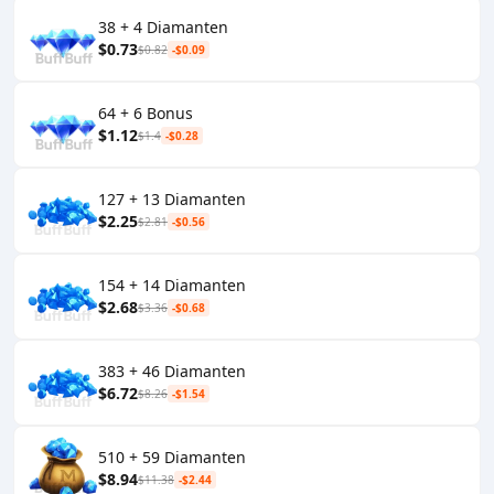
38 + 4 Diamanten
$0.73
$0.82
-$0.09
64 + 6 Bonus
$1.12
$1.4
-$0.28
127 + 13 Diamanten
$2.25
$2.81
-$0.56
154 + 14 Diamanten
$2.68
$3.36
-$0.68
383 + 46 Diamanten
$6.72
$8.26
-$1.54
510 + 59 Diamanten
$8.94
$11.38
-$2.44