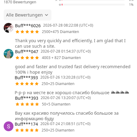
1870
Bewertungen
1%
Alle Bewertungen
Buff***6026
2026-07-28 08:22:08 (UTC+0)
2500+475 Diamanten
Thank you very quickly and efficiently, I am glad that I
can use such a site.
Buff***047
2026-07-28 01:54:37 (UTC+0)
4003 + 827 Diamanten
good and faster and trusted fast delivery recommended
100% i hope enjoy
Buff***393
2026-07-26 13:20:28 (UTC+0)
250+25 Diamanten
Р-р-р на месте все хорошо спасибо большое 🌥️🌥️🌥️🌥️
Buff***393
2026-07-26 13:20:07 (UTC+0)
50+5 Diamanten
Вау как красиво получилось спасибо большое за
информацию буду
Buff***174
2026-07-24 21:08:51 (UTC+0)
250+25 Diamanten