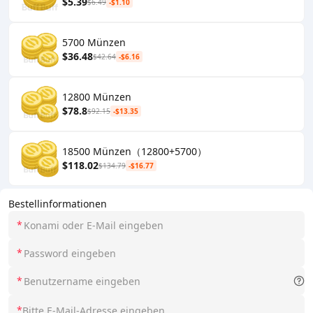
$5.39
$6.49
-$1.10
5700 Münzen
$36.48
$42.64
-$6.16
12800 Münzen
$78.8
$92.15
-$13.35
18500 Münzen（12800+5700）
$118.02
$134.79
-$16.77
Bestellinformationen
*
*
*
*