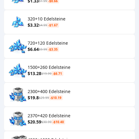
$1.33
$1.99
-$0.66
320+10 Edelsteine
$3.32
$4.99
-$1.67
720+120 Edelsteine
$6.64
$9.99
-$3.35
1500+260 Edelsteine
$13.28
$19.99
-$6.71
2300+400 Edelsteine
$19.8
$29.99
-$10.19
2370+420 Edelsteine
$20.59
$30.99
-$10.40