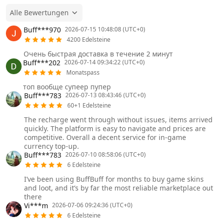
Alle Bewertungen
Buff***970
2026-07-15 10:48:08 (UTC+0)
4200 Edelsteine
Очень быстрая доставка в течение 2 минут
Buff***202
2026-07-14 09:34:22 (UTC+0)
Monatspass
топ вообще супеер пупер
Buff***783
2026-07-13 08:43:46 (UTC+0)
60+1 Edelsteine
The recharge went through without issues, items arrived
quickly. The platform is easy to navigate and prices are
competitive. Overall a decent service for in-game
currency top-up.
Buff***783
2026-07-10 08:58:06 (UTC+0)
6 Edelsteine
I’ve been using BuffBuff for months to buy game skins
and loot, and it’s by far the most reliable marketplace out
there
Vi***m
2026-07-06 09:24:36 (UTC+0)
6 Edelsteine