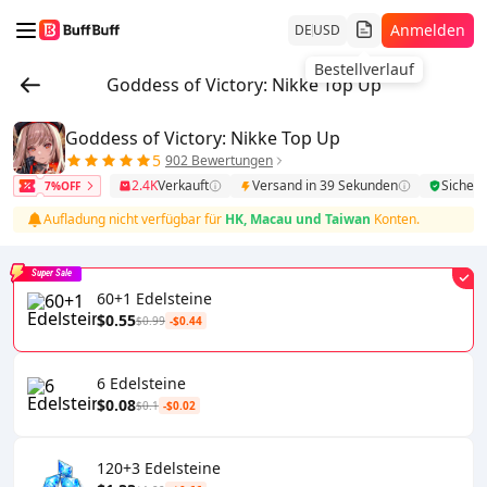
Anmelden
DE
USD
Bestellverlauf
Goddess of Victory: Nikke Top Up
Goddess of Victory: Nikke Top Up
5
902 Bewertungen
2.4K
Verkauft
Versand in 39 Sekunden
Sicher
7%OFF
Aufladung nicht verfügbar für
HK, Macau und Taiwan
Konten.
Super Sale
60+1 Edelsteine
$0.55
$0.99
-$0.44
6 Edelsteine
$0.08
$0.1
-$0.02
120+3 Edelsteine