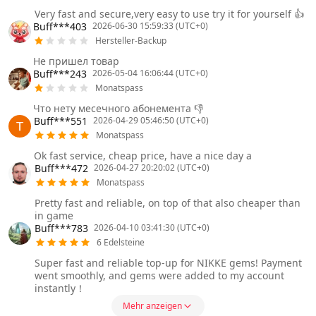
Very fast and secure,very easy to use try it for yourself 👍
Buff***403
2026-06-30 15:59:33 (UTC+0)
Hersteller-Backup
Не пришел товар
Buff***243
2026-05-04 16:06:44 (UTC+0)
Monatspass
Что нету месечного абонемента 👎
Buff***551
2026-04-29 05:46:50 (UTC+0)
Monatspass
Ok fast service, cheap price, have a nice day a
Buff***472
2026-04-27 20:20:02 (UTC+0)
Monatspass
Pretty fast and reliable, on top of that also cheaper than
in game
Buff***783
2026-04-10 03:41:30 (UTC+0)
6 Edelsteine
Super fast and reliable top-up for NIKKE gems! Payment
went smoothly, and gems were added to my account
instantly！
Mehr anzeigen