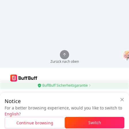
Zurück nach oben
BuffBuff Sicherheitsgarantie
Nutze die BuffBuff App, um Android-Apps automatisch zu aktualisieren
$0.68
Notice
BuffBuff herunterladen
$0.83
Sparen Sie
$0.15
mit der BuffBuff
Zu zahlen
For a better browsing experience, would you like to switch to
App
Folge uns
English
?
Sicher aufladen mit der BuffBuff App
Switch
Continue browsing
Herunterladen, um
50 Punkte (0.50 USD)
zu erhalten