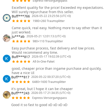
Express-Versorgungspass
Excellent quality for the price! Exceeded my expectations.
Will surely repurchase from this seller.
Buff***766
2026-05-22 23:25:56 (UTC+0)
1980+260 Traumsplitter
Came quick, real easy. Nothing more to say other than it
just worked.
Ju***ab
2026-05-21 12:01:13 (UTC+0)
980+110 Traumsplitter
Easy purchase process, fast delivery and low prices.
Would recommend any time.
Buff***817
2026-05-17 19:02:39 (UTC+0)
All-In-One-Paket
good, cheaper price than ingame purchase and quickly.
have a nice UI
Buff***817
2026-05-22 00:37:20 (UTC+0)
6480+1600 Traumsplitter
it's great, but I hope it can be cheaper
Buff***243
2026-05-17 21:34:35 (UTC+0)
Express-Versorgungspass
Good it so fast to good xD xD xD xD