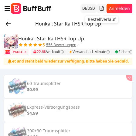
Anmelden
DE
USD
Bestellverlauf
Honkai: Star Rail HSR Top Up
Honkai: Star Rail HSR Top Up
5
556 Bewertungen
22.8K
Verkauft
Versand in 1 Minute
Sicher
7%OFF
artet und steht bald wieder zur Verfügung. Bitte haben Sie Geduld.
60 Traumsplitter
$0.99
Express-Versorgungspass
$4.99
300+30 Traumsplitter