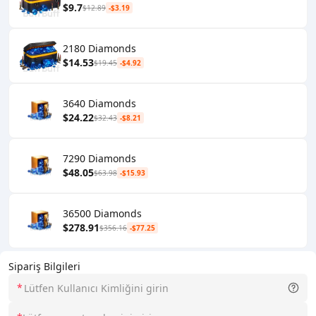
$9.7
$12.89
-$3.19
2180 Diamonds
$14.53
$19.45
-$4.92
3640 Diamonds
$24.22
$32.43
-$8.21
7290 Diamonds
$48.05
$63.98
-$15.93
36500 Diamonds
$278.91
$356.16
-$77.25
Sipariş Bilgileri
*