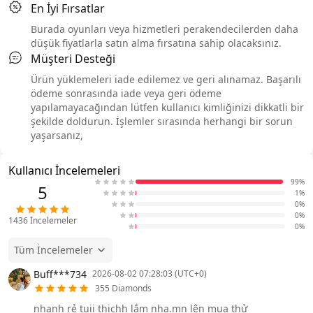
En İyi Fırsatlar
Burada oyunları veya hizmetleri perakendecilerden daha
düşük fiyatlarla satın alma fırsatına sahip olacaksınız.
Müşteri Desteği
Ürün yüklemeleri iade edilemez ve geri alınamaz. Başarılı
ödeme sonrasında iade veya geri ödeme
yapılamayacağından lütfen kullanıcı kimliğinizi dikkatli bir
şekilde doldurun. İşlemler sırasında herhangi bir sorun
yaşarsanız,
Kullanıcı İncelemeleri
99%
5
1%
0%
0%
1436
İncelemeler
0%
Tüm İncelemeler
Buff***734
2026-08-02 07:28:03 (UTC+0)
355 Diamonds
nhanh rẻ tuii thichh lắm nha.mn lên mua thử