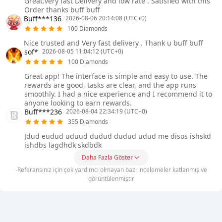
Great.very fast Delivery and low rate . Satisfied with this
Order thanks buff buff
Buff***136
2026-08-06 20:14:08 (UTC+0)
100 Diamonds
Nice trusted and Very fast delivery . Thank u buff buff
sof*
2026-08-05 11:04:12 (UTC+0)
100 Diamonds
Great app! The interface is simple and easy to use. The
rewards are good, tasks are clear, and the app runs
smoothly. I had a nice experience and I recommend it to
anyone looking to earn rewards.
Buff***236
2026-08-04 22:34:19 (UTC+0)
355 Diamonds
Jdud eudud uduud dudud dudud udud me disos ishskd
ishdbs lagdhdk skdbdk
Daha Fazla Göster
-Referansınız için çok yardımcı olmayan bazı incelemeler katlanmış ve
görüntülenmiştir