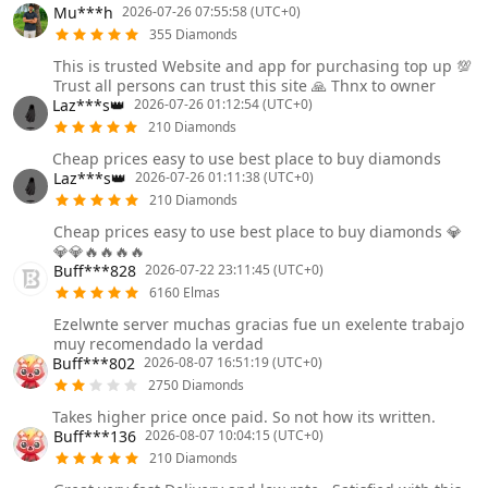
Mu***h
2026-07-26 07:55:58 (UTC+0)
355 Diamonds
This is trusted Website and app for purchasing top up 💯
Trust all persons can trust this site 🙏 Thnx to owner
Laz***s👑
2026-07-26 01:12:54 (UTC+0)
210 Diamonds
Cheap prices easy to use best place to buy diamonds
Laz***s👑
2026-07-26 01:11:38 (UTC+0)
210 Diamonds
Cheap prices easy to use best place to buy diamonds 💎
💎💎🔥🔥🔥🔥
Buff***828
2026-07-22 23:11:45 (UTC+0)
6160 Elmas
Ezelwnte server muchas gracias fue un exelente trabajo
muy recomendado la verdad
Buff***802
2026-08-07 16:51:19 (UTC+0)
2750 Diamonds
Takes higher price once paid. So not how its written.
Buff***136
2026-08-07 10:04:15 (UTC+0)
210 Diamonds