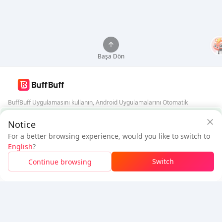
Başa Dön
BuffBuff Uygulamasını kullanın, Android Uygulamalarını Otomatik
Güncelleyin
BuffBuff Güvenlik Garantisi
Notice
BuffBuff'ı İndir
For a better browsing experience, would you like to switch to
$2.63
$2.81
English
?
Yeni Kullanıcı:
$0.18
İndirim
Ödenecek
Bizi Takip Edin
Switch
Continue browsing
Giriş Yapın ve İndirimi Talep Edin
5% OFF
5% OFF
Şirket
Kaynak
Hakkımızda
Ödeme Yöntemi