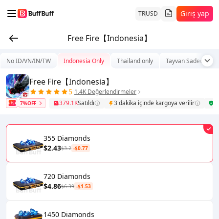
Giriş yap
TR
USD
Free Fire【Indonesia】
No ID/VN/IN/TW
Indonesia Only
Thailand only
Tayvan Sadece
Free Fire【Indonesia】
5
1.4K Değerlendirmeler
379.1K
Satıldı
3 dakika içinde kargoya verilir
G
7%OFF
355 Diamonds
$2.43
$3.2
-$0.77
720 Diamonds
$4.86
$6.39
-$1.53
1450 Diamonds