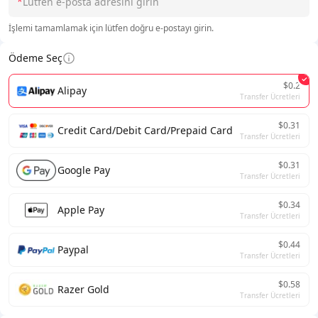
*
İşlemi tamamlamak için lütfen doğru e-postayı girin.
Ödeme Seç
$0.2
Alipay
Transfer Ücretleri
$0.31
Credit Card/Debit Card/Prepaid Card
Transfer Ücretleri
$0.31
Google Pay
Transfer Ücretleri
$0.34
Apple Pay
Transfer Ücretleri
$0.44
Paypal
Transfer Ücretleri
$0.58
Razer Gold
Transfer Ücretleri