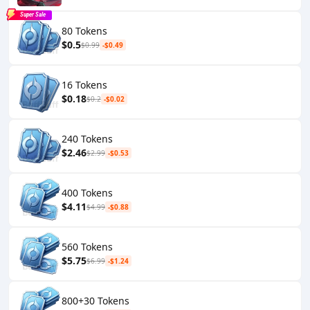
Super Sale
80 Tokens
$0.5
$0.99
-$0.49
16 Tokens
$0.18
$0.2
-$0.02
240 Tokens
$2.46
$2.99
-$0.53
400 Tokens
$4.11
$4.99
-$0.88
560 Tokens
$5.75
$6.99
-$1.24
800+30 Tokens