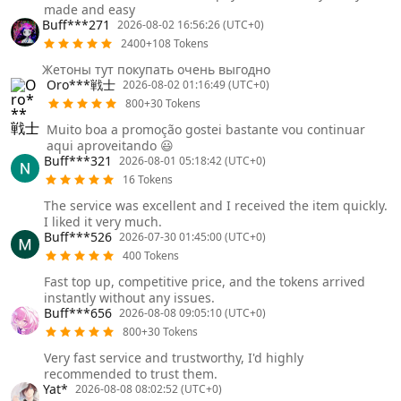
made and easy
Buff***271
2026-08-02 16:56:26 (UTC+0)
2400+108 Tokens
Жетоны тут покупать очень выгодно
Oro***戦士
2026-08-02 01:16:49 (UTC+0)
800+30 Tokens
Muito boa a promoção gostei bastante vou continuar
aqui aproveitando 😃
Buff***321
2026-08-01 05:18:42 (UTC+0)
16 Tokens
The service was excellent and I received the item quickly.
I liked it very much.
Buff***526
2026-07-30 01:45:00 (UTC+0)
400 Tokens
Fast top up, competitive price, and the tokens arrived
instantly without any issues.
Buff***656
2026-08-08 09:05:10 (UTC+0)
800+30 Tokens
Very fast service and trustworthy, I'd highly
recommended to trust them.
Yat*
2026-08-08 08:02:52 (UTC+0)