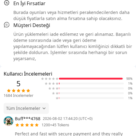
En İyi Fırsatlar
Burada oyunları veya hizmetleri perakendecilerden daha
düşük fiyatlarla satın alma fırsatına sahip olacaksınız.
Müşteri Desteği
Ürün yüklemeleri iade edilemez ve geri alınamaz. Başarılı
ödeme sonrasında iade veya geri ödeme
yapılamayacağından lütfen kullanıcı kimliğinizi dikkatli bir
şekilde doldurun. İşlemler sırasında herhangi bir sorun
yaşarsanız,
Kullanıcı İncelemeleri
98%
5
1%
0%
0%
1684
İncelemeler
1%
Tüm İncelemeler
Buff***4768
2026-08-02 17:44:20 (UTC+0)
1200+45 Tokens
Perfect and fast with secure payment and they really