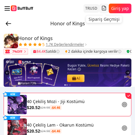
Giriş yap
TR
USD
Sipariş Geçmişi
Honor of Kings
Honor of Kings
5
1.7K Değerlendirmeler
84.4K
Satıldı
2 dakika içinde kargoya verilir
Gü
7%OFF
Bugün Yükle,
Ücretsiz
Resmi Hediye Paketi
Kazan
$0
/$5
Al
Kalan:
73%
1
2
40 Çekiliş Mozi - Jiji Kostümü
$20.52
$24.98
-$4.46
40 Çekiliş Lam - Okarun Kostümü
$20.52
$24.98
-$4.46