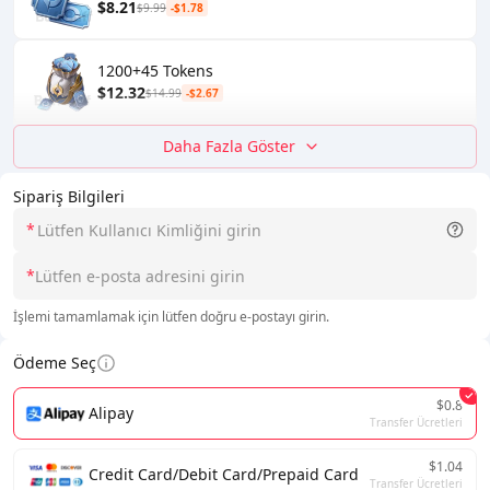
$8.21
$9.99
-$1.78
1200+45 Tokens
$12.32
$14.99
-$2.67
Daha Fazla Göster
Sipariş Bilgileri
*
*
İşlemi tamamlamak için lütfen doğru e-postayı girin.
Ödeme Seç
$0.8
Alipay
Transfer Ücretleri
$1.04
Credit Card/Debit Card/Prepaid Card
Transfer Ücretleri