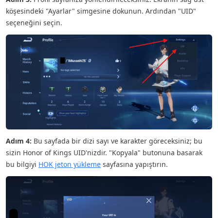
köşesindeki "Ayarlar" simgesine dokunun. Ardından "UID"
seçeneğini seçin.
Adım 4:
Bu sayfada bir dizi sayı ve karakter göreceksiniz; bu
sizin Honor of Kings UID'nizdir. "Kopyala" butonuna basarak
bu bilgiyi
HOK jeton yükleme
sayfasına yapıştırın.