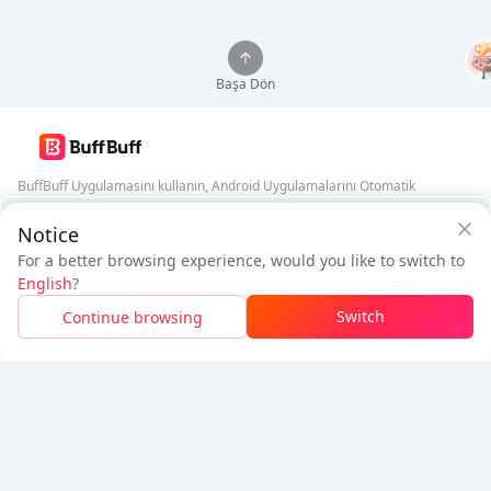
Başa Dön
BuffBuff Uygulamasını kullanın, Android Uygulamalarını Otomatik
Güncelleyin
BuffBuff Güvenlik Garantisi
Notice
BuffBuff'ı İndir
For a better browsing experience, would you like to switch to
$21.32
$22.86
English
?
Yeni Kullanıcı:
$1.54
İndirim
Ödenecek
Bizi Takip Edin
Switch
Continue browsing
Giriş Yapın ve İndirimi Talep Edin
5% OFF
5% OFF
Şirket
Kaynak
Hakkımızda
Ödeme Yöntemi
Gvenlik
Yardım
Hot Selling