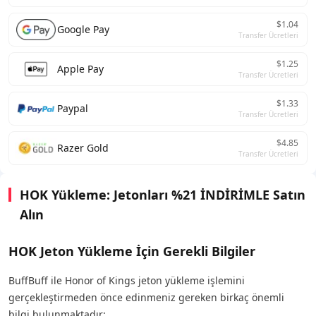
$1.04
Google Pay
Transfer Ücretleri
$1.25
Apple Pay
Transfer Ücretleri
$1.33
Paypal
Transfer Ücretleri
$4.85
Razer Gold
Transfer Ücretleri
HOK Yükleme: Jetonları %21 İNDİRİMLE Satın
Alın
HOK Jeton Yükleme İçin Gerekli Bilgiler
BuffBuff ile Honor of Kings jeton yükleme işlemini
gerçekleştirmeden önce edinmeniz gereken birkaç önemli
bilgi bulunmaktadır: