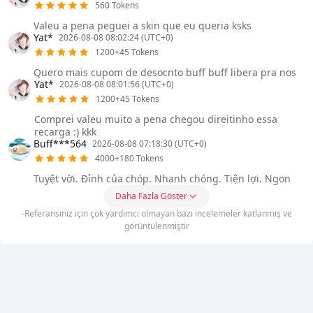
560 Tokens
Valeu a pena peguei a skin que eu queria ksks
Yat*
2026-08-08 08:02:24 (UTC+0)
1200+45 Tokens
Quero mais cupom de desocnto buff buff libera pra nos
Yat*
2026-08-08 08:01:56 (UTC+0)
1200+45 Tokens
Comprei valeu muito a pena chegou direitinho essa
recarga :) kkk
Buff***564
2026-08-08 07:18:30 (UTC+0)
4000+180 Tokens
Tuyệt vời. Đỉnh của chóp. Nhanh chóng. Tiện lợi. Ngon
Daha Fazla Göster
-Referansınız için çok yardımcı olmayan bazı incelemeler katlanmış ve
görüntülenmiştir