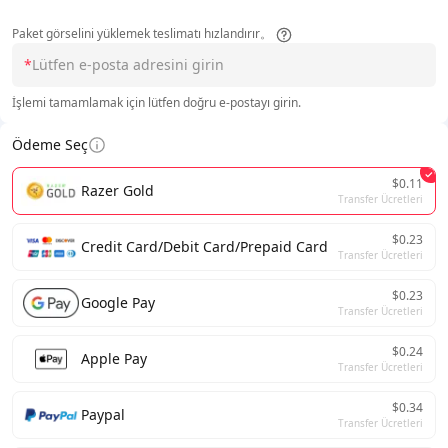
Paket görselini yüklemek teslimatı hızlandırır。
*
İşlemi tamamlamak için lütfen doğru e-postayı girin.
Ödeme Seç
$0.11
Razer Gold
Transfer Ücretleri
$0.23
Credit Card/Debit Card/Prepaid Card
Transfer Ücretleri
$0.23
Google Pay
Transfer Ücretleri
$0.24
Apple Pay
Transfer Ücretleri
$0.34
Paypal
Transfer Ücretleri