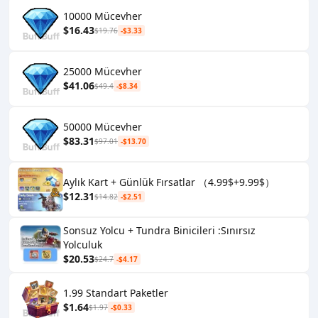
10000 Mücevher
$16.43
$19.76
-$3.33
25000 Mücevher
$41.06
$49.4
-$8.34
50000 Mücevher
$83.31
$97.01
-$13.70
Aylık Kart + Günlük Fırsatlar （4.99$+9.99$）
$12.31
$14.82
-$2.51
Sonsuz Yolcu + Tundra Binicileri :Sınırsız
Yolculuk
$20.53
$24.7
-$4.17
1.99 Standart Paketler
$1.64
$1.97
-$0.33