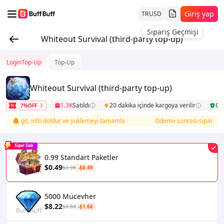
Giriş yap
TR
USD
Sipariş Geçmişi
Whiteout Survival (third-party top-up)
LoginTop-Up
Top-Up
Whiteout Survival (third-party top-up)
1.3K
Satıldı
20 dakika içinde kargoya verilir
Gü
7%OFF
sine git, info doldur ve yüklemeyi tamamla
Ödeme sonrası sipariş listes
Super Sale
0.99 Standart Paketler
$0.49
$0.98
-$0.49
5000 Mücevher
$8.22
$9.88
-$1.66