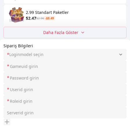
2.99 Standart Paketler
$2.47
$2.96
-$0.49
Daha Fazla Göster
Sipariş Bilgileri
*
Loginmodel seçin
*
*
*
*