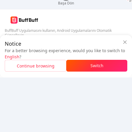
Başa Dön
BuffBuff Uygulamasını kullanın, Android Uygulamalarını Otomatik
Güncelleyin
Notice
BuffBuff Güvenlik Garantisi
BuffBuff'ı İndir
For a better browsing experience, would you like to switch to
50 puan (0.50 USD)
ve
1
puan (
0.01
USD)
kazanmak için
giriş yapın
English
?
Bizi Takip Edin
$1
Ödenecek
Switch
Continue browsing
Yükleme
Fiyat detayları
5% OFF
5% OFF
Şirket
Kaynak
Hakkımızda
Ödeme Yöntemi
Gvenlik
Yardım
Hot Selling
Arena Breakout: Infinite (PC Verison)