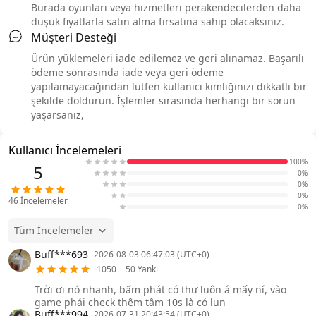
Burada oyunları veya hizmetleri perakendecilerden daha
düşük fiyatlarla satın alma fırsatına sahip olacaksınız.
Müşteri Desteği
Ürün yüklemeleri iade edilemez ve geri alınamaz. Başarılı
ödeme sonrasında iade veya geri ödeme
yapılamayacağından lütfen kullanıcı kimliğinizi dikkatli bir
şekilde doldurun. İşlemler sırasında herhangi bir sorun
yaşarsanız,
Kullanıcı İncelemeleri
100%
5
0%
0%
0%
46
İncelemeler
0%
Tüm İncelemeler
Buff***693
2026-08-03 06:47:03 (UTC+0)
1050 + 50 Yankı
Trời ơi nó nhanh, bấm phát có thư luôn á mấy ní, vào
game phải check thêm tầm 10s là có lun
Buff***994
2026-07-31 20:43:54 (UTC+0)