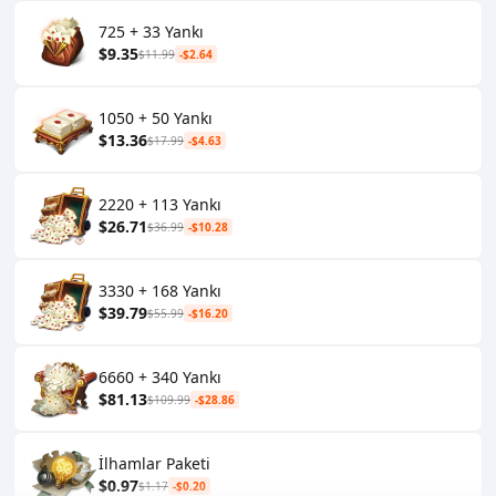
725 + 33 Yankı
$9.35
$11.99
-$2.64
1050 + 50 Yankı
$13.36
$17.99
-$4.63
2220 + 113 Yankı
$26.71
$36.99
-$10.28
3330 + 168 Yankı
$39.79
$55.99
-$16.20
6660 + 340 Yankı
$81.13
$109.99
-$28.86
İlhamlar Paketi
$0.97
$1.17
-$0.20