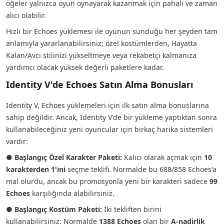
öğeler yalnızca oyun oynayarak kazanmak için pahalı ve zaman
alıcı olabilir.
Hızlı bir Echoes yüklemesi ile oyunun sunduğu her şeyden tam
anlamıyla yararlanabilirsiniz; özel kostümlerden, Hayatta
Kalan/Avcı stilinizi yükseltmeye veya rekabetçi kalmanıza
yardımcı olacak yüksek değerli paketlere kadar.
Identity V'de Echoes Satın Alma Bonusları
Identity V, Echoes yüklemeleri için ilk satın alma bonuslarına
sahip değildir. Ancak, Identity V'de bir yükleme yaptıktan sonra
kullanabileceğiniz yeni oyuncular için birkaç harika sistemleri
vardır:
● Başlangıç Özel Karakter Paketi:
Kalıcı olarak açmak için
10
karakterden 1'ini
seçme teklifi. Normalde bu 688/858 Echoes'a
mal olurdu, ancak bu promosyonla yeni bir karakteri sadece
99
Echoes
karşılığında alabilirsiniz.
● Başlangıç Kostüm Paketi:
İki tekliften birini
kullanabilirsiniz: Normalde
1388 Echoes
olan bir
A-nadirlik