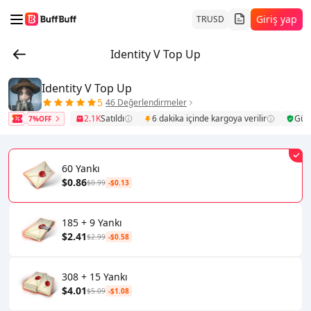
Giriş yap
TR
USD
Identity V Top Up
Identity V Top Up
5
46 Değerlendirmeler
2.1K
Satıldı
6 dakika içinde kargoya verilir
Güve
7%OFF
60 Yankı
$0.86
$0.99
-$0.13
185 + 9 Yankı
$2.41
$2.99
-$0.58
308 + 15 Yankı
$4.01
$5.09
-$1.08