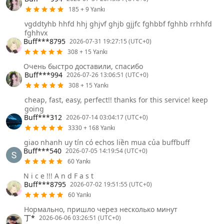
185 + 9 Yankı
vgddtyhb hhfd hhj ghjvf ghjb gjjfc fghbbf fghhb rrhhfd
fghhvx
Buff***8795
2026-07-31 19:27:15 (UTC+0)
308 + 15 Yankı
Очень быстро доставили, спасибо
Buff***994
2026-07-26 13:06:51 (UTC+0)
308 + 15 Yankı
cheap, fast, easy, perfect!! thanks for this service! keep
going
Buff***312
2026-07-14 03:04:17 (UTC+0)
3330 + 168 Yankı
giao nhanh uy tín có echos liền mua của buffbuff
Buff***540
2026-07-05 14:19:54 (UTC+0)
60 Yankı
N i c e !!! A n d F a s t
Buff***8795
2026-07-02 19:51:55 (UTC+0)
60 Yankı
Нормально, пришло через несколько минут
丁*
2026-06-06 03:26:51 (UTC+0)