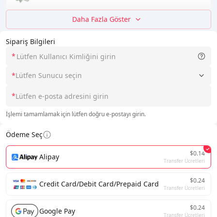
Daha Fazla Göster
Sipariş Bilgileri
*
*
Lütfen Sunucu seçin
*
İşlemi tamamlamak için lütfen doğru e-postayı girin.
Ödeme Seç
$0.14
Alipay
Transfer Ücretleri
$0.24
Credit Card/Debit Card/Prepaid Card
Transfer Ücretleri
$0.24
Google Pay
Transfer Ücretleri