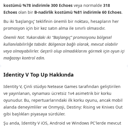
kostümü
%78 indirimle 300 Echoes
veya normalde
318
Echoes
olan bir
B-nadirlik kostümü
%81 indirimle 60 Echoes
.
Bu iki ‘başlangıç’ teklifinin önemli bir noktası, hesapların her
promosyon için bir kez satın alma ile sınırlı olmasıdır.
Önemli Not: Yukarıdaki iki “Başlangıç” promosyonu bölgesel
kullanılabilirliğe tabidir. Bölgenize bağlı olarak, mevcut olabilir
veya olmayabilirler. Geçerli olup olmadıklarını görmek için oyun içi
mağazayı kontrol edin.
Identity V Top Up Hakkında
Identity V, Çinli stüdyo Netease Games tarafından geliştirilen
ve yayınlanan, oynaması ücretsiz 1v4 asimetrik bir korku
oyunudur. Bu, repertuarlarındaki ilk korku oyunu, ancak mobil
alanda deneyimliler ve Onmyoji, Destiny: Rising ve Knives Out
gibi başlıkları piyasaya sürdüler.
Şu anda, Identity V iOS, Android ve Windows PC'lerde mevcut