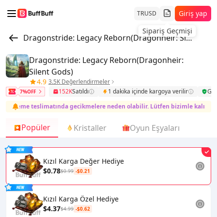
Giriş yap
TR
USD
Sipariş Geçmişi
Dragonstride: Legacy Reborn(Dragonheir: Silent Gods)
Dragonstride: Legacy Reborn(Dragonheir:
Silent Gods)
4.9
3.5K Değerlendirmeler
152K
Satıldı
1 dakika içinde kargoya verilir
Güv
7%OFF
ükleme teslimatında gecikmelere neden olabilir. Lütfen bizimle kalın. Deste
Popüler
Kristaller
Oyun Eşyaları
Kızıl Karga Değer Hediye
$0.78
$0.99
-$0.21
Kızıl Karga Özel Hediye
$4.37
$4.99
-$0.62