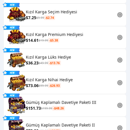
Kızıl Karga Seçim Hediyesi
$7.25
$9.99
-$2.74
Kızıl Karga Premium Hediyesi
$14.61
$19.99
-$5.38
Kızıl Karga Lüks Hediye
$36.23
$49.99
-$13.76
Kızıl Karga Nihai Hediye
$73.06
$99.99
-$26.93
Gümüş Kaplamalı Davetiye Paketi III
$151.73
$199.99
-$48.26
Gümüş Kaplamalı Davetiye Paketi II