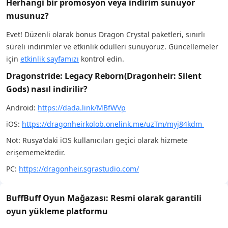
Herhangi bir promosyon veya indirim sunuyor
musunuz?
Evet! Düzenli olarak bonus Dragon Crystal paketleri, sınırlı
süreli indirimler ve etkinlik ödülleri sunuyoruz. Güncellemeler
için
etkinlik sayfamızı
kontrol edin.
Dragonstride: Legacy Reborn(Dragonheir: Silent
Gods) nasıl indirilir?
Android:
https://dada.link/MBfWVp
iOS:
https://dragonheirkolob.onelink.me/uzTm/myj84kdm
Not: Rusya'daki iOS kullanıcıları geçici olarak hizmete
erişememektedir.
PC:
https://dragonheir.sgrastudio.com/
BuffBuff Oyun Mağazası: Resmi olarak garantili
oyun yükleme platformu