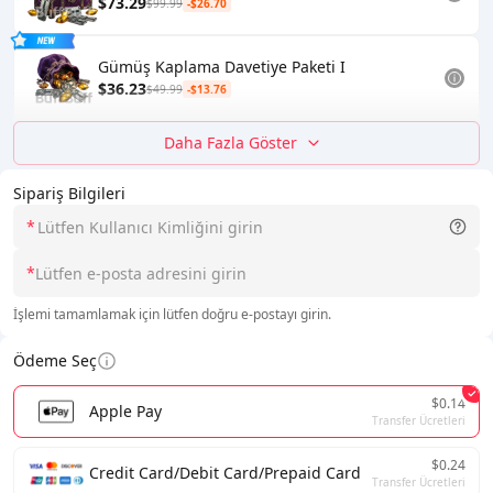
$73.29
$99.99
-$26.70
Gümüş Kaplama Davetiye Paketi I
$36.23
$49.99
-$13.76
Daha Fazla Göster
Sipariş Bilgileri
*
*
İşlemi tamamlamak için lütfen doğru e-postayı girin.
Ödeme Seç
$0.14
Apple Pay
Transfer Ücretleri
$0.24
Credit Card/Debit Card/Prepaid Card
Transfer Ücretleri