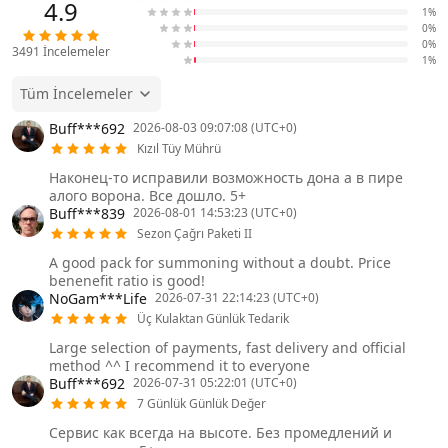
4.9
1%
0%
0%
3491
İncelemeler
1%
Tüm İncelemeler
Buff***692
2026-08-03 09:07:08 (UTC+0)
Kızıl Tüy Mührü
Наконец-то исправили возможность дона а в пире
алого ворона. Все дошло. 5+
Buff***839
2026-08-01 14:53:23 (UTC+0)
Sezon Çağrı Paketi II
A good pack for summoning without a doubt. Price
benenefit ratio is good!
NoGam***Life
2026-07-31 22:14:23 (UTC+0)
Üç Kulaktan Günlük Tedarik
Large selection of payments, fast delivery and official
method ^^ I recommend it to everyone
Buff***692
2026-07-31 05:22:01 (UTC+0)
7 Günlük Günlük Değer
Сервис как всегда на высоте. Без промедлений и