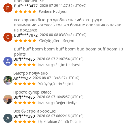
проволочек. 5+
Buff***3477
2026-07-29 11:27:35 (UTC+0)
Perilerin Hediyesi
все хорошо быстро удобно спасибо за труд и
понимание хотелось только больше описания о паках
на продаже
Buff***7872
2026-08-08 03:39:43 (UTC+0)
Yürüyüşçülerin Seçimi
Buff buff boom boom buff boom bud boom buff boom 10
points
Buff***485
2026-08-07 21:07:54 (UTC+0)
Kızıl Karga Seçim Hediyesi
Быстро получено
An***OP
2026-08-07 13:48:37 (UTC+0)
Yürüyüşçülerin Seçimi
Просто супер класс
Buff***485
2026-08-07 10:45:57 (UTC+0)
Kızıl Karga Değer Hediye
Все быстро и хорошо!
Buff***390
2026-08-07 06:22:16 (UTC+0)
Üç Kulaktan Günlük Tedarik