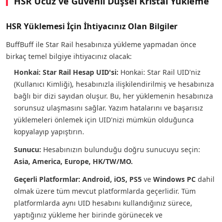
HSR Ucuz ve Güvenli Düşsel Kristal Yükleme
HSR Yüklemesi İçin İhtiyacınız Olan Bilgiler
BuffBuff ile Star Rail hesabınıza yükleme yapmadan önce
birkaç temel bilgiye ihtiyacınız olacak:
Honkai: Star Rail Hesap UID'si:
Honkai: Star Rail UID'niz
(Kullanıcı Kimliği), hesabınızla ilişkilendirilmiş ve hesabınıza
bağlı bir dizi sayıdan oluşur. Bu, her yüklemenin hesabınıza
sorunsuz ulaşmasını sağlar. Yazım hatalarını ve başarısız
yüklemeleri önlemek için UID'nizi mümkün olduğunca
kopyalayıp yapıştırın.
Sunucu:
Hesabınızın bulunduğu doğru sunucuyu seçin:
Asia, America, Europe, HK/TW/MO.
Geçerli Platformlar:
Android, iOS, PS5
ve
Windows PC
dahil
olmak üzere tüm mevcut platformlarda geçerlidir. Tüm
platformlarda aynı UID hesabını kullandığınız sürece,
yaptığınız yükleme her birinde görünecek ve