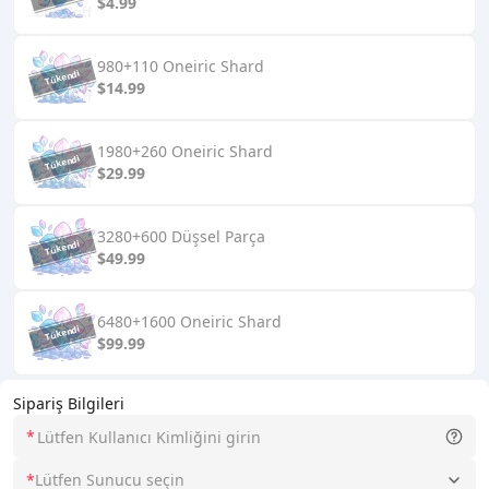
$4.99
980+110 Oneiric Shard
$14.99
1980+260 Oneiric Shard
$29.99
3280+600 Düşsel Parça
$49.99
6480+1600 Oneiric Shard
$99.99
Sipariş Bilgileri
*
*
Lütfen Sunucu seçin