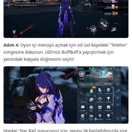
Adım 4:
Oyun içi menüyü açmak için sol üst köşedeki "Telefon"
simgesine dokunun. UID'nizi BuffBuff'a yapıştırmak için
yanındaki kopyala düğmesini seçin!
Honkai: Star Rail sunucunuz için, oyunu ilk başlattığınızda size