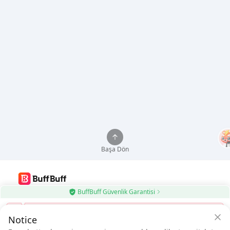
Başa Dön
BuffBuff Güvenlik Garantisi
BuffBuff Uygulamasını kullanın, Android Uygulamalarını Otomatik
Güncelleyin
İndirim kodu kullan
Notice
BuffBuff'ı İndir