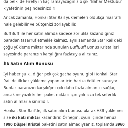
da belki de Firefly'ın kaçıramayacağınız o şık "Bahar Mektubu"
kıyafetinin peşindesinizdir!
Ancak zamanla, Honkai Star Rail yüklemeleri oldukça masraflı
hale gelebilir ve bütçenizi zorlayabilir.
BuffBuff ile her satın alımda sadece zorlukla kazandığınız
paradan tasarruf etmekle kalmaz, aynı zamanda Star Rail'deki
çoğu yükleme miktarında sunulan BuffBuff Bonus Kristalleri
sayesinde paranızın karşılığını fazlasıyla alırsınız.
İlk Satın Alım Bonusu
İyi haber şu ki, diğer pek çok gacha oyunu gibi Honkai: Star
Rail de ilk kez yükleme yapanlar için harika ödüller sunuyor.
Bunlar paranızın karşılığını çok daha fazla almanızı sağlar,
ancak ne yazık ki her paket miktarı için yalnızca
tek seferlik
satın alımlarla sınırlıdır.
Honkai: Star Rail'de, ilk satın alım bonusu olarak HSR yüklemesi
size
iki katı miktar
kazandırır. Örneğin, oyun içinde henüz
1980 Düşsel Kristal
paketini satın almadıysanız, toplamda
3960