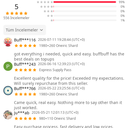
99%
5
0%
0%
0%
556
İncelemeler
1%
Tüm İncelemeler
Buff***116
2026-07-11 19:28:44 (UTC+0)
1980+260 Oneiric Shard
got everything i needed, quick and easy. buffbuff has the
best deals on topups
Buff***243
2026-06-16 12:39:23 (UTC+0)
Express Supply Pass
Excellent quality for the price! Exceeded my expectations.
Will surely repurchase from this seller.
Buff***766
2026-05-22 23:25:56 (UTC+0)
1980+260 Oneiric Shard
Came quick, real easy. Nothing more to say other than it
just worked.
Ju***ab
2026-05-21 12:01:13 (UTC+0)
980+110 Oneiric Shard
Easy purchase process, fast delivery and low prices.