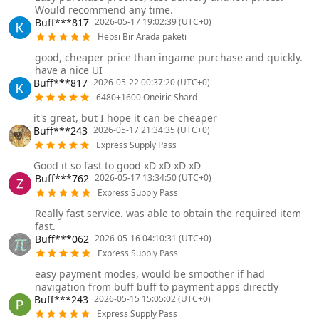
Would recommend any time.
Buff***817
2026-05-17 19:02:39 (UTC+0)
Hepsi Bir Arada paketi
good, cheaper price than ingame purchase and quickly.
have a nice UI
Buff***817
2026-05-22 00:37:20 (UTC+0)
6480+1600 Oneiric Shard
it's great, but I hope it can be cheaper
Buff***243
2026-05-17 21:34:35 (UTC+0)
Express Supply Pass
Good it so fast to good xD xD xD xD
Buff***762
2026-05-17 13:34:50 (UTC+0)
Express Supply Pass
Really fast service. was able to obtain the required item
fast.
Buff***062
2026-05-16 04:10:31 (UTC+0)
Express Supply Pass
easy payment modes, would be smoother if had
navigation from buff buff to payment apps directly
Buff***243
2026-05-15 15:05:02 (UTC+0)
Express Supply Pass