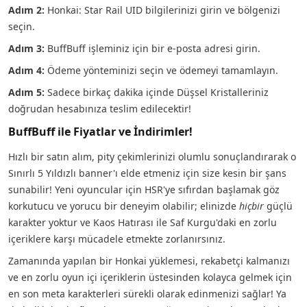
Adım 2:
Honkai: Star Rail UID bilgilerinizi girin ve bölgenizi
seçin.
Adım 3:
BuffBuff işleminiz için bir e-posta adresi girin.
Adım 4:
Ödeme yönteminizi seçin ve ödemeyi tamamlayın.
Adım 5:
Sadece birkaç dakika içinde Düşsel Kristalleriniz
doğrudan hesabınıza teslim edilecektir!
BuffBuff ile Fiyatlar ve İndirimler!
Hızlı bir satın alım, pity çekimlerinizi olumlu sonuçlandırarak o
Sınırlı 5 Yıldızlı banner'ı elde etmeniz için size kesin bir şans
sunabilir! Yeni oyuncular için HSR'ye sıfırdan başlamak göz
korkutucu ve yorucu bir deneyim olabilir; elinizde
hiçbir
güçlü
karakter yoktur ve Kaos Hatırası ile Saf Kurgu'daki en zorlu
içeriklere karşı mücadele etmekte zorlanırsınız.
Zamanında yapılan bir Honkai yüklemesi, rekabetçi kalmanızı
ve en zorlu oyun içi içeriklerin üstesinden kolayca gelmek için
en son meta karakterleri sürekli olarak edinmenizi sağlar! Ya