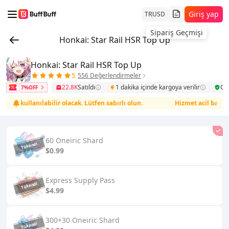
Giriş yap
TR
USD
Honkai: Star Rail HSR Top Up
Honkai: Star Rail HSR Top Up
5
556 Değerlendirmeler
22.8K
Satıldı
1 dakika içinde kargoya verilir
Gü
7%OFF
r kullanılabilir olacak. Lütfen sabırlı olun.
Hizmet acil bakım alt
60 Oneiric Shard
$0.99
Express Supply Pass
$4.99
300+30 Oneiric Shard