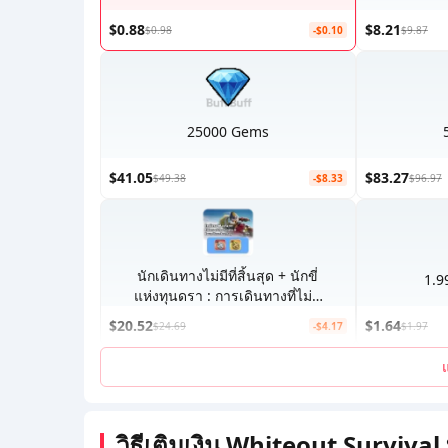
$0.88
$8.21
$0.98
-$0.10
$9.87
25000 Gems
$41.05
$83.27
$49.38
-$8.33
$96.97
นักเดินทางไม่มีที่สิ้นสุด + นักขี่
1.9
แห่งทุนดรา : การเดินทางที่ไม่มี
ขอบเขต
$20.52
$1.64
$24.69
-$4.17
$1.97
วิธีเติมเงิน Whiteout Surviv