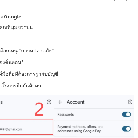
อง Google
คุณที่มุมขวาบน
นเลือกเมนู "ความปลอดภัย"
สองขั้นตอน"
มือถือที่ต้องการผูกกับบัญชี
จสิ้นการยืนยันตัวตน