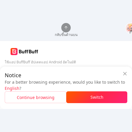
กลับขึ้นด้านบน
ใช้แอป BuffBuff อัปเดตแอป Android อัตโนมัติ
Notice
การรับประกันความปลอดภัยจาก BuffBuff
ดาวน์โหลด BuffBuff
For a better browsing experience, would you like to switch to
เข้าสู่ระบบ
เพื่อ
รับ 50 คะแนน (0.50 USD)
+
1
คะแนน (
0.01
USD)
ติดตามเรา
English
?
$1.03
ต้องชำระ
Switch
Continue browsing
เติมเงิน
ประหยัด
$0.35
5% OFF
5% OFF
บริษัท
ทรัพยากร
เกี่ยวกับเรา
ช่องทางการชำระเงิน
ความปลอดภัย
ความช่วยเหลือ