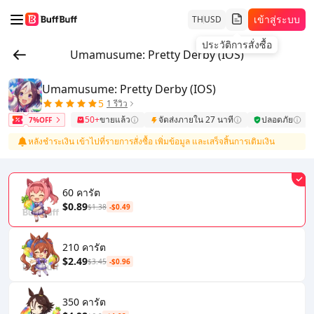
เข้าสู่ระบบ
TH
USD
ประวัติการสั่งซื้อ
Umamusume: Pretty Derby (IOS)
Umamusume: Pretty Derby (IOS)
5
1 รีวิว
50+
ขายแล้ว
จัดส่งภายใน 27 นาที
ปลอดภัย
7%OFF
หลังชำระเงิน เข้าไปที่รายการสั่งซื้อ เพิ่มข้อมูล และเสร็จสิ้นการเติมเงิน
60 คารัต
$0.89
$1.38
-$0.49
210 คารัต
$2.49
$3.45
-$0.96
350 คารัต