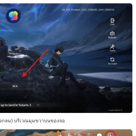
ปวงกลม) บริเวณมุมขวาบนของจอ