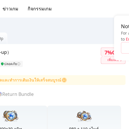
ข่าวเกม
กิจกรรมเกม
Not
For 
Up
to
E
p-up）
7%OFF
เพิ่มเติม
ปลอดภัย
อมูลและทำการเติมเงินให้เสร็จสมบูรณ์
Return Bundle
300+30 ลูนิท
980 + 110 ลูไนต์