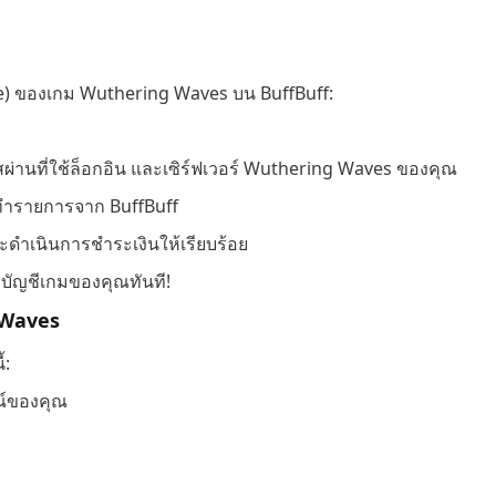
unite) ของเกม Wuthering Waves บน BuffBuff:
ัสผ่านที่ใช้ล็อกอิน และเซิร์ฟเวอร์ Wuthering Waves ของคุณ
รทำรายการจาก BuffBuff
ะดำเนินการชำระเงินให้เรียบร้อย
้าบัญชีเกมของคุณทันที!
g Waves
้:
ณ์ของคุณ