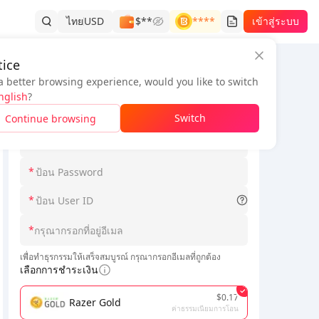
ไทย
USD
$**
****
เข้าสู่ระบบ
ice
a better browsing experience, would you like to switch
ข้อมูลคำสั่งซื้อ
nglish
?
*
เลือก Serverid
Switch
Continue browsing
*
*
*
*
เพื่อทำธุรกรรมให้เสร็จสมบูรณ์ กรุณากรอกอีเมลที่ถูกต้อง
เลือกการชำระเงิน
$0.17
Razer Gold
ค่าธรรมเนียมการโอน