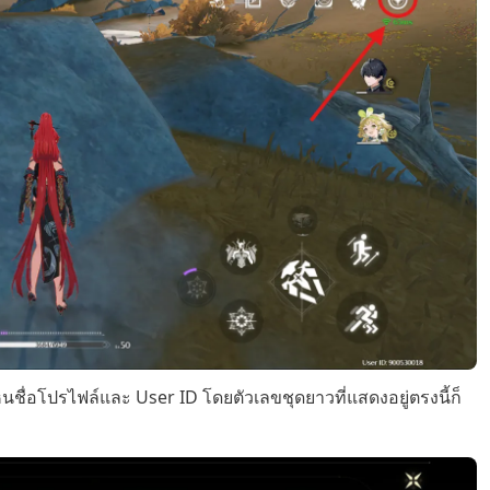
นชื่อโปรไฟล์และ User ID โดยตัวเลขชุดยาวที่แสดงอยู่ตรงนี้ก็