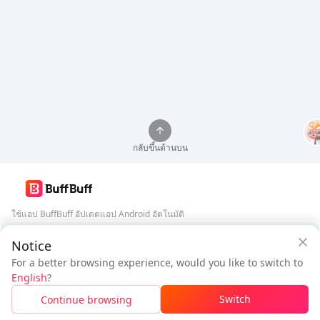
กลับขึ้นด้านบน
ใช้แอป BuffBuff อัปเดตแอป Android อัตโนมัติ
การรับประกันความปลอดภัยจาก BuffBuff
Notice
ดาวน์โหลด BuffBuff
For a better browsing experience, would you like to switch to
$462.81
$467.81
ติดตามเรา
English
?
ผู้ใช้ใหม่: ลด
$5.00
ต้องชำระ
Switch
Continue browsing
เข้าสู่ระบบเพื่อรับส่วนลด
5% OFF
5% OFF