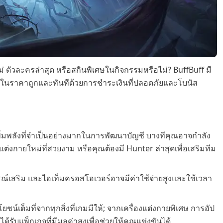
ม่ ตัวละครล่าสุด หรือสกินพิเศษในกิจกรรมหรือไม่? BuffBuff มี
ในราคาถูกและทันทีด้วยการชำระเงินที่ปลอดภัยและโบนัส
รเพิ่มพลังที่จำเป็นอย่างมากในการพัฒนาบัญชี บางทีคุณอาจกำลัง
แต่งกายใหม่ที่สวยงาม หรือคุณต้องมี Hunter ล่าสุดเพื่อเสริมทีม
กรณ์เสริม และไอเท็มครอสโอเวอร์อาจมีค่าใช้จ่ายสูงและใช้เวลา
น์เต็มที่จากทุกสิ่งที่เกมมีให้; จากเครื่องแต่งกายพิเศษ การอัป
ับแพ็กเกจที่มีมูลค่าสูงเพื่อช่วยให้คุณแข่งขันได้