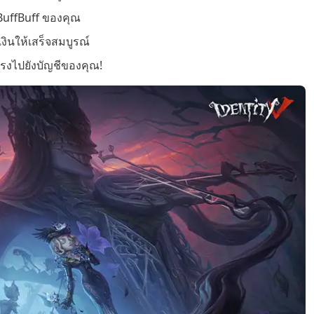
 BuffBuff ของคุณ
ินให้เสร็จสมบูรณ์
ตรงไปยังบัญชีของคุณ!