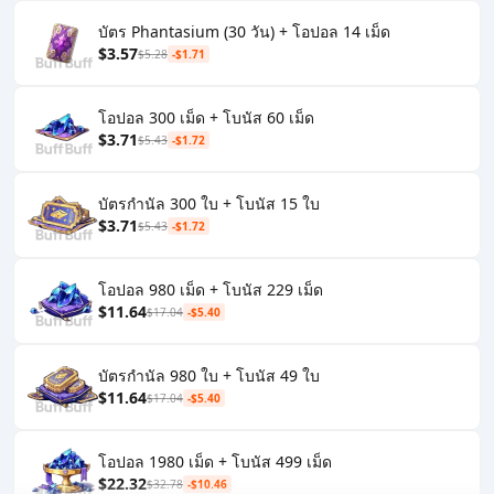
บัตร Phantasium (30 วัน) + โอปอล 14 เม็ด
$3.57
$5.28
-$1.71
โอปอล 300 เม็ด + โบนัส 60 เม็ด
$3.71
$5.43
-$1.72
บัตรกำนัล 300 ใบ + โบนัส 15 ใบ
$3.71
$5.43
-$1.72
โอปอล 980 เม็ด + โบนัส 229 เม็ด
$11.64
$17.04
-$5.40
บัตรกำนัล 980 ใบ + โบนัส 49 ใบ
$11.64
$17.04
-$5.40
โอปอล 1980 เม็ด + โบนัส 499 เม็ด
$22.32
$32.78
-$10.46