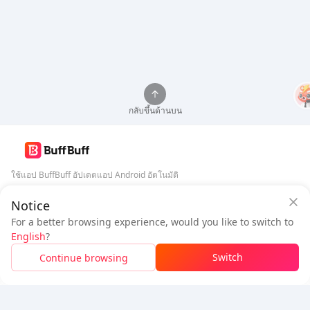
กลับขึ้นด้านบน
ใช้แอป BuffBuff อัปเดตแอป Android อัตโนมัติ
Notice
การรับประกันความปลอดภัยจาก BuffBuff
ดาวน์โหลด BuffBuff
For a better browsing experience, would you like to switch to
เข้าสู่ระบบ
เพื่อ
รับ 50 คะแนน (0.50 USD)
ติดตามเรา
English
?
$0.95
ต้องชำระ
Switch
Continue browsing
เติมเงิน
ประหยัด
$0.16
5% OFF
5% OFF
บริษัท
ทรัพยากร