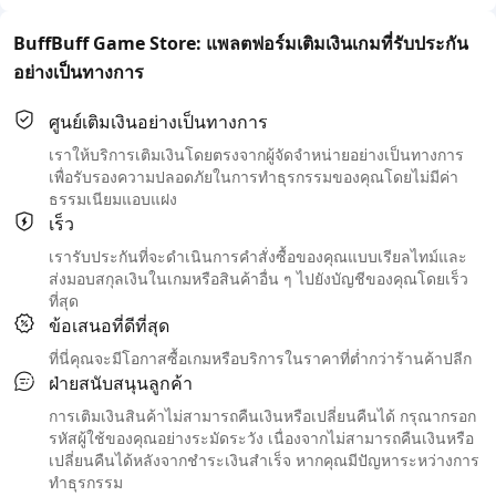
BuffBuff Game Store: แพลตฟอร์มเติมเงินเกมที่รับประกัน
อย่างเป็นทางการ
ศูนย์เติมเงินอย่างเป็นทางการ
เราให้บริการเติมเงินโดยตรงจากผู้จัดจำหน่ายอย่างเป็นทางการ
เพื่อรับรองความปลอดภัยในการทำธุรกรรมของคุณโดยไม่มีค่า
ธรรมเนียมแอบแฝง
เร็ว
เรารับประกันที่จะดำเนินการคำสั่งซื้อของคุณแบบเรียลไทม์และ
ส่งมอบสกุลเงินในเกมหรือสินค้าอื่น ๆ ไปยังบัญชีของคุณโดยเร็ว
ที่สุด
ข้อเสนอที่ดีที่สุด
ที่นี่คุณจะมีโอกาสซื้อเกมหรือบริการในราคาที่ต่ำกว่าร้านค้าปลีก
ฝ่ายสนับสนุนลูกค้า
การเติมเงินสินค้าไม่สามารถคืนเงินหรือเปลี่ยนคืนได้ กรุณากรอก
รหัสผู้ใช้ของคุณอย่างระมัดระวัง เนื่องจากไม่สามารถคืนเงินหรือ
เปลี่ยนคืนได้หลังจากชำระเงินสำเร็จ หากคุณมีปัญหาระหว่างการ
ทำธุรกรรม