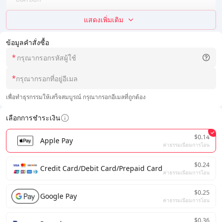
แสดงเพิ่มเติม
ข้อมูลคำสั่งซื้อ
*
*
เพื่อทำธุรกรรมให้เสร็จสมบูรณ์ กรุณากรอกอีเมลที่ถูกต้อง
เลือกการชำระเงิน
$0.14
Apple Pay
ค่าธรรมเนียมการโอน
$0.24
Credit Card/Debit Card/Prepaid Card
ค่าธรรมเนียมการโอน
$0.25
Google Pay
ค่าธรรมเนียมการโอน
$0.36