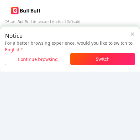
ใช้แอป BuffBuff อัปเดตแอป Android อัตโนมัติ
การรับประกันความปลอดภัยจาก BuffBuff
Notice
ดาวน์โหลด BuffBuff
For a better browsing experience, would you like to switch to
$3.52
$3.76
ติดตามเรา
English
?
ผู้ใช้ใหม่: ลด
$0.24
ต้องชำระ
Switch
Continue browsing
เข้าสู่ระบบเพื่อรับส่วนลด
5% OFF
5% OFF
บริษัท
ทรัพยากร
เกี่ยวกับเรา
ช่องทางการชำระเงิน
ความปลอดภัย
ความช่วยเหลือ
Hot Selling
Arena Breakout: Infinite (PC Verison)
Buy PUBG Mobile UC
Honkai: Star Rail HSR Top Up