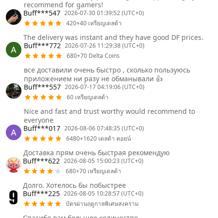
recommend for gamers!
Buff***547
2026-07-30 01:39:52 (UTC+0)
420+40 เหรียญเดลต้า
The delivery was instant and they have good DF prices.
Buff***772
2026-07-26 11:29:38 (UTC+0)
680+70 Delta Coins
все доставили очень быстро , сколько пользуюсь
приложением ни разу не обманывали 👍
Buff***557
2026-07-17 04:19:06 (UTC+0)
60 เหรียญเดลต้า
Nice and fast and trust worthy would recommend to
everyone
Buff***017
2026-08-06 07:48:35 (UTC+0)
6480+1620 เดลต้า คอยน์
Доставка прям очень быстрая рекомендую
Buff***622
2026-08-05 15:00:23 (UTC+0)
680+70 เหรียญเดลต้า
Долго. Хотелось бы побыстрее
Buff***225
2026-08-05 10:28:57 (UTC+0)
บัตรผ่านฤดูกาลพิเศษสงคราม
Спасибо вам большое количество