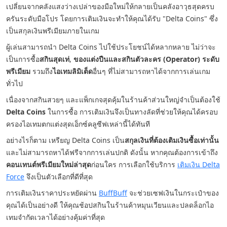
เปลี่ยนจากคลังแสงว่างเปล่าของมือใหม่ให้กลายเป็นคลังอาวุธสุดครบ
ครันระดับมือโปร โดยการเติมเงินจะทำให้คุณได้รับ "Delta Coins" ซึ่ง
เป็นสกุลเงินพรีเมียมภายในเกม
ผู้เล่นสามารถนำ Delta Coins ไปใช้ประโยชน์ได้หลากหลาย ไม่ว่าจะ
เป็นการซื้อ
สกินสุดเท่
,
ของแต่งปืนและสกินตัวละคร (Operator) ระดับ
พรีเมียม
รวมถึง
ไอเทมลิมิเต็ด
อื่นๆ ที่ไม่สามารถหาได้จากการเล่นเกม
ทั่วไป
เนื่องจากสกินสวยๆ และแพ็กเกจสุดคุ้มในร้านค้าส่วนใหญ่จำเป็นต้องใช้
Delta Coins
ในการซื้อ การเติมเงินจึงเป็นทางลัดที่ช่วยให้คุณได้ครอบ
ครองไอเทมตกแต่งสุดเอ็กซ์คลูซีฟเหล่านี้ได้ทันที
อย่างไรก็ตาม เหรียญ Delta Coins เป็น
สกุลเงินที่ต้องเติมเงินซื้อเท่านั้น
และไม่สามารถหาได้ฟรีจากการเล่นปกติ ดังนั้น หากคุณต้องการเข้าถึง
คอนเทนต์พรีเมียมใหม่ล่าสุด
ก่อนใคร การเลือกใช้บริการ
เติมเงิน Delta
Force
จึงเป็นตัวเลือกที่ดีที่สุด
การเติมเงินราคาประหยัดผ่าน
BuffBuff
จะช่วยเซฟเงินในกระเป๋าของ
คุณได้เป็นอย่างดี ให้คุณช้อปสกินในร้านค้าหมุนเวียนและปลดล็อกไอ
เทมจำกัดเวลาได้อย่างคุ้มค่าที่สุด