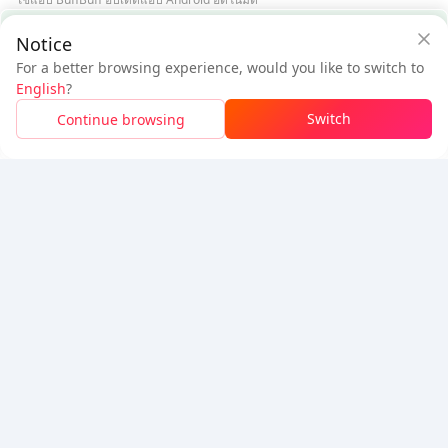
การรับประกันความปลอดภัยจาก BuffBuff
Notice
ดาวน์โหลด BuffBuff
For a better browsing experience, would you like to switch to
$0.19
$0.29
ติดตามเรา
English
?
ผู้ใช้ใหม่: ลด
$0.10
ต้องชำระ
Switch
Continue browsing
เข้าสู่ระบบเพื่อรับส่วนลด
5% OFF
5% OFF
บริษัท
ทรัพยากร
เกี่ยวกับเรา
ช่องทางการชำระเงิน
ความปลอดภัย
ความช่วยเหลือ
Hot Selling
Arena Breakout: Infinite (PC Verison)
Buy PUBG Mobile UC
Honkai: Star Rail HSR Top Up
Genshin Impact Top Up
Zenless Zone Zero Top Up