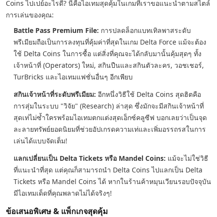
Coins ไปเปย์อะไรดี? นี่คือไอเทมสุดคุ้มในเกมที่เราขอแนะนำตามสไตล์
การเล่นของคุณ:
Battle Pass Premium File:
การปลดล็อกแบทเทิลพาสระดับ
พรีเมียมถือเป็นการลงทุนที่คุ้มค่าที่สุดในเกม Delta Force แม้จะต้อง
ใช้ Delta Coins ในการซื้อ แต่สิ่งที่คุณจะได้กลับมานั้นคุ้มสุดๆ ทั้ง
เจ้าหน้าที่ (Operators) ใหม่, สกินปืนและสกินตัวละคร, วอชเชอร์,
TurBricks และไอเทมแฟชั่นอื่นๆ อีกเพียบ
สกินเจ้าหน้าที่ระดับพรีเมียม:
อีกหนึ่งวิธีใช้ Delta Coins สุดฮิตคือ
การสุ่มในระบบ "วิจัย" (Research) ล่าสุด ซึ่งมักจะมีสกินเจ้าหน้าที่
สุดเท่ไม่ซ้ำใครพร้อมไอเทมตกแต่งสุดเอ็กซ์คลูซีฟ บอกเลยว่าเป็นจุด
ละลายทรัพย์ยอดนิยมที่ช่วยอัปเกรดความเท่และเพิ่มอรรถรสในการ
เล่นได้แบบจัดเต็ม!
แลกเปลี่ยนเป็น Delta Tickets หรือ Mandel Coins:
แม้จะไม่ใช่วิธี
ที่แนะนำที่สุด แต่คุณก็สามารถนำ Delta Coins ไปแลกเป็น Delta
Tickets หรือ Mandel Coins ได้ หากในร้านค้าหมุนเวียนรอบปัจจุบัน
มีไอเทมเด็ดที่คุณพลาดไม่ได้จริงๆ!
ข้อเสนอพิเศษ & แพ็กเกจสุดคุ้ม