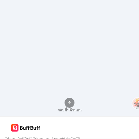
กลับขึ้นด้านบน
ใช้แอป BuffBuff อัปเดตแอป Android อัตโนมัติ