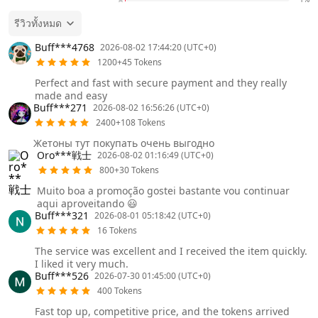
รีวิวทั้งหมด
Buff***4768
2026-08-02 17:44:20 (UTC+0)
1200+45 Tokens
Perfect and fast with secure payment and they really
made and easy
Buff***271
2026-08-02 16:56:26 (UTC+0)
2400+108 Tokens
Жетоны тут покупать очень выгодно
Oro***戦士
2026-08-02 01:16:49 (UTC+0)
800+30 Tokens
Muito boa a promoção gostei bastante vou continuar
aqui aproveitando 😃
Buff***321
2026-08-01 05:18:42 (UTC+0)
16 Tokens
The service was excellent and I received the item quickly.
I liked it very much.
Buff***526
2026-07-30 01:45:00 (UTC+0)
400 Tokens
Fast top up, competitive price, and the tokens arrived