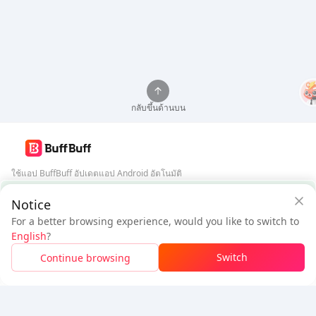
กลับขึ้นด้านบน
ใช้แอป BuffBuff อัปเดตแอป Android อัตโนมัติ
การรับประกันความปลอดภัยจาก BuffBuff
Notice
ดาวน์โหลด BuffBuff
For a better browsing experience, would you like to switch to
$21.32
$22.86
ติดตามเรา
English
?
ผู้ใช้ใหม่: ลด
$1.54
ต้องชำระ
Switch
Continue browsing
เข้าสู่ระบบเพื่อรับส่วนลด
5% OFF
5% OFF
บริษัท
ทรัพยากร
เกี่ยวกับเรา
ช่องทางการชำระเงิน