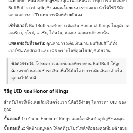
เฉพาะที่กำหนดให้กับบัญชีของคุณ เพื่อให้มั่นใจว่าทุกการเติมเงินกับ
BuffBuff จะเข้าสู่บัญชีของคุณโดยตรง เราขอแนะนำให้ใช้วิธีคัด
ลอกและวาง UID แทนการพิมพ์ด้วยตัวเอง
เซิร์ฟเวอร์:
BuffBuff รองรับการเติมเงิน Honor of Kings ในภูมิภาค
อเมริกา, ยุโรป, เอเชีย, ไต้หวัน, ฮ่องกง และมาเก๊าเท่านั้น
แพลตฟอร์มที่รองรับ:
คุณสามารถเติมเงินผ่าน BuffBuff ได้ทั้ง
เวอร์ชัน Android และ iOS ตราบใดที่คุณใช้บัญชีเดียวกัน
ข้อควรระวัง:
โปรดตรวจสอบข้อมูลที่กรอกบน BuffBuff ให้ถูก
ต้องครบถ้วนก่อนชำระเงิน เพื่อให้มั่นใจว่าการเติมเงินจะสำเร็จ
ลุล่วงไปด้วยดี
วิธีดู UID ของ Honor of Kings
สำหรับใครที่เพิ่งเคยเติมเงินครั้งแรก นี่คือวิธีง่ายๆ ในการหา UID ของ
คุณ:
ขั้นตอนที่ 1:
เข้าเกม Honor of Kings และล็อกอินเข้าสู่บัญชีของคุณ
ขั้นตอนที่ 2:
ที่หน้าเมนูหลัก ให้กดที่รูปโปรไฟล์/ชื่อของคุณที่มุมซ้ายบน