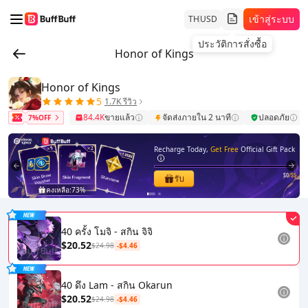
เข้าสู่ระบบ
TH
USD
ประวัติการสั่งซื้อ
Honor of Kings
Honor of Kings
5
1.7K รีวิว
84.4K
ขายแล้ว
จัดส่งภายใน 2 นาที
ปลอดภัย
7%OFF
Recharge Today,
Get Free
Official Gift Pack
$0
/$5
รับ
คงเหลือ:
73%
1
2
40 ครั้ง โมจิ - สกิน จิจิ
$20.52
$24.98
-$4.46
40 ดึง Lam - สกิน Okarun
$20.52
$24.98
-$4.46