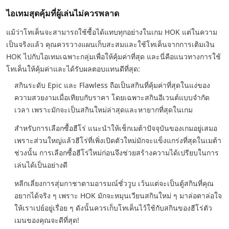
ไอเทมสุดคุ้มที่ผู้เล่นไม่ควรพลาด
แม้ว่าโทเค็นจะสามารถใช้ซื้อได้แทบทุกอย่างในเกม HOK แต่ในความ
เป็นจริงแล้ว คุณควรวางแผนเก็บสะสมและใช้โทเค็นจากการเติมเงิน
HOK ไปกับไอเทมเฉพาะกลุ่มเพื่อให้คุ้มค่าที่สุด และนี่คือแนวทางการใช้
โทเค็นให้คุ้มค่าและได้รับผลตอบแทนดีที่สุด:
สกินระดับ Epic และ Flawless ถือเป็นสกินที่คุ้มค่าที่สุดในแง่ของ
ความสวยงามเมื่อเทียบกับราคา โดยเฉพาะสกินอีเวนต์แบบจำกัด
เวลา เพราะมักจะเป็นสกินใหม่ล่าสุดและหายากที่สุดในเกม
สำหรับการเลือกซื้อฮีโร่ แนะนำให้เช็กเมต้าปัจจุบันของเกมอยู่เสมอ
เพราะส่วนใหญ่แล้วฮีโร่ที่เพิ่งเปิดตัวใหม่มักจะแข็งแกร่งที่สุดในเมต้า
ช่วงนั้น การเลือกซื้อฮีโร่ใหม่ก่อนจึงช่วยสร้างความได้เปรียบในการ
เล่นได้เป็นอย่างดี
หลีกเลี่ยงการสุ่มกาชาตามอารมณ์ชั่ววูบ เว้นแต่จะเป็นตู้สกินที่คุณ
อยากได้จริง ๆ เพราะ HOK มักจะหมุนเวียนสกินใหม่ ๆ มาล่อตาล่อใจ
ให้เราเปย์อยู่เรื่อย ๆ ดังนั้นควรเก็บโทเค็นไว้ใช้กับสกินของฮีโร่ตัว
เมนของคุณจะดีที่สุด!