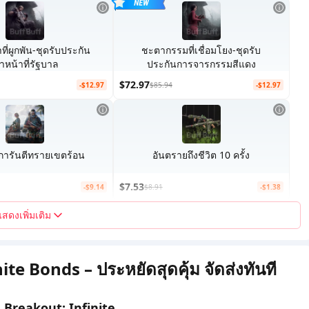
่ผูกพัน-ชุดรับประกัน
ชะตากรรมที่เชื่อมโยง-ชุดรับ
้าหน้าที่รัฐบาล
ประกันการจารกรรมสีแดง
$72.97
-$12.97
$85.94
-$12.97
การันตีทรายเขตร้อน
อันตรายถึงชีวิต 10 ครั้ง
$7.53
-$9.14
$8.91
-$1.38
แสดงเพิ่มเติม
te Bonds – ประหยัดสุดคุ้ม จัดส่งทันที
a Breakout: Infinite