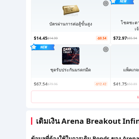
โชคชะตาที
บัตรผ่านการต่อสู้ขั้นสูง
เจ
$14.45
$72.97
$14.99
-$0.54
$85.94
ชุดรับประกันมรดกมืด
แพ็คเกจ
$67.54
$41.75
$79.96
-$12.42
$50.89
เติมเงิน Arena Breakout Infini
ข้อมูลที่ต้องใช้ในการเติม Bonds ของ Aren