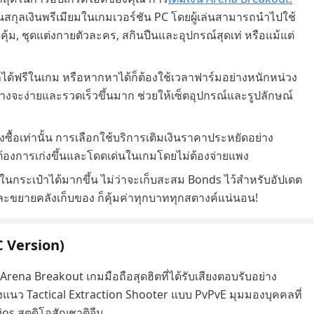
็นสกุลเงินพรีเมียมในเกมเวอร์ชัน PC โดยผู้เล่นสามารถนำไปใช้
ุ้ม, ชุดแต่งกายตัวละคร, สกินปืนและอุปกรณ์สุดเท่ หรือแม้แต่
าได้ฟรีในเกม หรือหากหาได้ก็ต้องใช้เวลาฟาร์มอย่างหนักหน่วง
างจะง่ายและรวดเร็วขึ้นมาก ช่วยให้เซ็ตอุปกรณ์และรูปลักษณ์
ื้อเท่านั้น การเลือกใช้บริการเติมเงินราคาประหยัดอย่าง
ณต้องการเก่งขึ้นและโดดเด่นในเกมโดยไม่ต้องจ่ายแพง
นกระเป๋าได้มากขึ้น ไม่ว่าจะเก็บสะสม Bonds ไว้สำหรับอัปเดต
ขยายคลังเก็บของ ก็คุ้มค่าทุกบาททุกสตางค์แน่นอน!
C Version)
Arena Breakout เกมมือถือสุดฮิตที่ได้รับเสียงตอบรับอย่าง
งแนว Tactical Extraction Shooter แบบ PvPvE มุมมองบุคคลที่
os สตูดิโอสัญชาติจีน