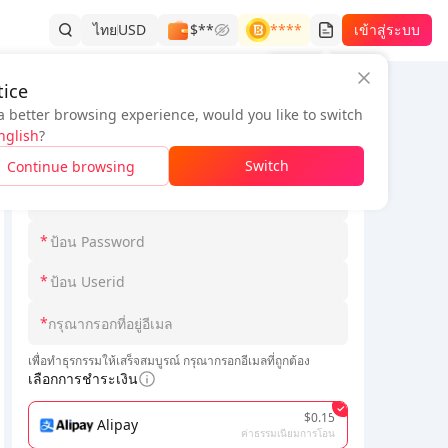
ไทย
USD
$**
****
เข้าสู่ระบบ
ประวัติการสั่งซื้อ
ice
a better browsing experience, would you like to switch
ข้อมูลคำสั่งซื้อ
nglish
?
*
เลือก Loginmodel
Switch
Continue browsing
*
*
*
*
เพื่อทำธุรกรรมให้เสร็จสมบูรณ์ กรุณากรอกอีเมลที่ถูกต้อง
เลือกการชำระเงิน
$0.15
Alipay
ค่าธรรมเนียมการโอน