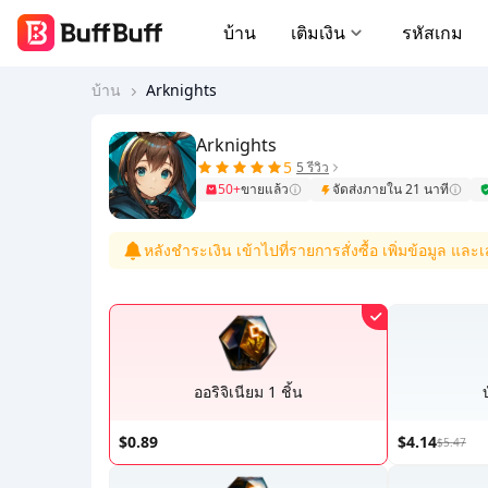
บ้าน
เติมเงิน
รหัสเกม
บ้าน
Arknights
Arknights
5
5 รีวิว
50+
ขายแล้ว
จัดส่งภายใน 21 นาที
หลังชำระเงิน เข้าไปที่รายการสั่งซื้อ เพิ่มข้อมูล และเ
ออริจิเนียม 1 ชิ้น
$0.89
$4.14
$5.47